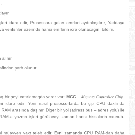
r.
layır.
ləri idarə edir, Prosessora gələn əmrləri aydınlaşdırır, Yaddaşa
 verilənlər üzərində hansı əmrlərin icra olunacağını bildirir.
 alınır
əfindən şərh olunur
Memory Controller Chip
 bir şeyi xatırlamaqda yarar var:
MCC
–
.
idarə edir. Yeni nəsil prosessorlarda bu çip CPU daxilində
 və RAM arasında daşınır. Digər bir yol (adress bus – adres yolu) ilə
M-a yazma işləri görüləcəyi zaman hansı hissələrin oxunub-
si müəyyən vaxt tələb edir. Eyni zamanda CPU RAM-dan daha