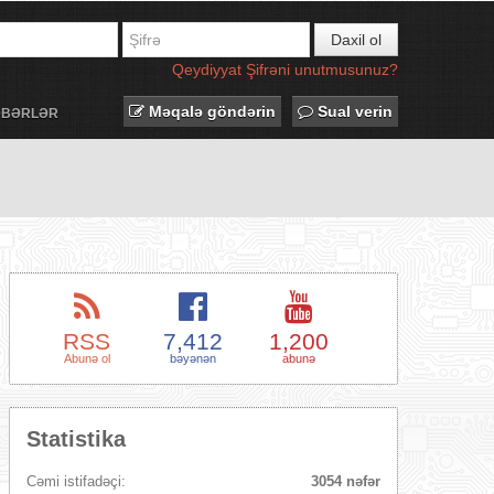
Daxil ol
Qeydiyyat
Şifrəni unutmusunuz?
Məqalə göndərin
Sual verin
ƏBƏRLƏR
RSS
7,412
1,200
Abunə ol
bəyənən
abunə
Statistika
Cəmi istifadəçi:
3054 nəfər