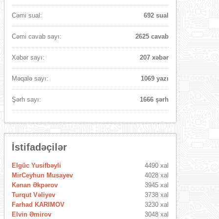
Cəmi sual:
692 sual
Cəmi cavab sayı:
2625 cavab
Xəbər sayı:
207 xəbər
Məqalə sayı:
1069 yazı
Şərh sayı:
1666 şərh
İstifadəçilər
Elgüc Yusifbəyli
4490 xal
MirCeyhun Musayev
4028 xal
Kənan Əkpərov
3945 xal
Turqut Vəliyev
3738 xal
Farhad KARIMOV
3230 xal
Elvin Əmirov
3048 xal