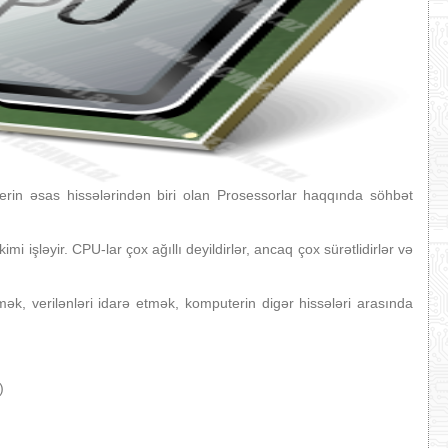
in əsas hissələrindən biri olan Prosessorlar haqqında söhbət
imi işləyir. CPU-lar çox ağıllı deyildirlər, ancaq çox sürətlidirlər və
k, verilənləri idarə etmək, komputerin digər hissələri arasında
)