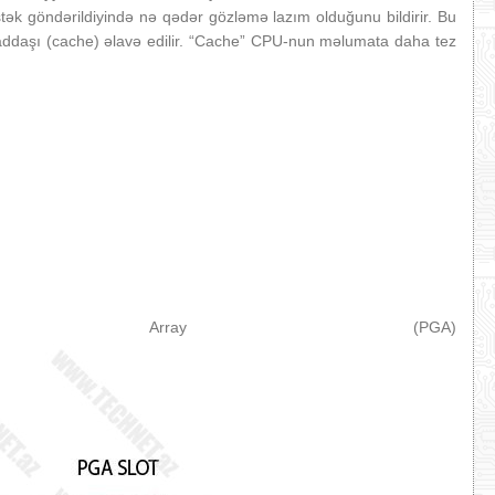
tək göndərildiyində nə qədər gözləmə lazım olduğunu bildirir. Bu
yaddaşı (cache) əlavə edilir. “Cache” CPU-nun məlumata daha tez
 Array (PGA)