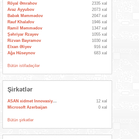
Röyal Əmrahov
2335 xal
Araz Ayyubov
2073 xal
Babək Məmmədov
2047 xal
Rauf Khalafov
1946 xal
Ramil Məmmədov
1347 xal
Şəhriyar Rzayev
1055 xal
Rizvan Bayramov
1030 xal
Elxan Əliyev
916 xal
Ağa Hüseynov
683 xal
Bütün istifadəçilər
Şirkətlər
ASAN xidmet Innovasiya Mərkəzi
12 xal
Microsoft Azerbaijan
0 xal
Bütün şirkətlər