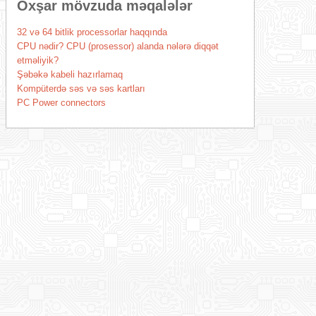
Oxşar mövzuda məqalələr
32 və 64 bitlik processorlar haqqında
CPU nədir? CPU (prosessor) alanda nələrə diqqət
etməliyik?
Şəbəkə kabeli hazırlamaq
Kompüterdə səs və səs kartları
PC Power connectors