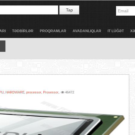
Tap
ARI
TƏDBİRLƏR
PROQRAMLAR
AVADANLIQLAR
IT LÜĞƏT
X
PU
HARDWARE
processor
Prosessor
46472
,
,
,
,