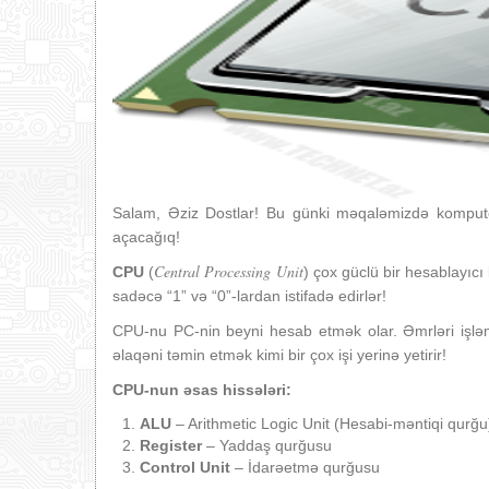
Salam, Əziz Dostlar! Bu günki məqaləmizdə komputer
açacağıq!
Central Processing Unit
CPU
(
) çox güclü bir hesablayıcı k
sadəcə “1” və “0”-lardan istifadə edirlər!
CPU-nu PC-nin beyni hesab etmək olar. Əmrləri işləmə
əlaqəni təmin etmək kimi bir çox işi yerinə yetirir!
CPU-nun əsas hissələri:
ALU
– Arithmetic Logic Unit (Hesabi-məntiqi qurğu
Register
– Yaddaş qurğusu
Control Unit
– İdarəetmə qurğusu