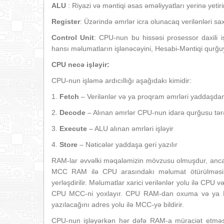
ALU
: Riyazi və məntiqi əsas əməliyyatları yerinə yetiri
Register
: Üzərində əmrlər icra olunacaq verilənləri sax
Control Unit
: CPU-nun bu hissəsi prosessor daxili iş
hansı məlumatların işlənəcəyini, Hesabi-Məntiqi qurğuya
CPU necə işləyir:
CPU-nun işləmə ardıcıllığı aşağıdakı kimidir:
1.
Fetch
– Verilənlər və ya proqram əmrləri yaddaşdan
2.
Decode
– Alınan əmrlər CPU-nun idarə qurğusu tər
3.
Execute
– ALU alınan əmrləri işləyir
4.
Store
– Nəticələr yaddaşa geri yazılır
RAM-lar əvvəlki məqaləmizin mövzusu olmuşdur, ancaq
MCC RAM ilə CPU arasındakı məlumat ötürülməsini 
yerləşdirilir. Məlumatlar xarici verilənlər yolu ilə CPU
CPU MCC-ni yoxlayır. CPU RAM-dan oxuma və ya RA
yazılacağını adres yolu ilə MCC-yə bildirir.
CPU-nun işləyərkən hər dəfə RAM-a müraciət etmə