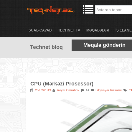
SUAL-CAVAB
TECHNET TV
MƏQALƏLƏR
İŞ ELANL
Məqalə göndərin
Technet bloq
CPU (Mərkəzi Prosessor)
25/02/2013
Röyal Əmrahov
:
Bilgisayar hissələri
C
:
:
: 14
: