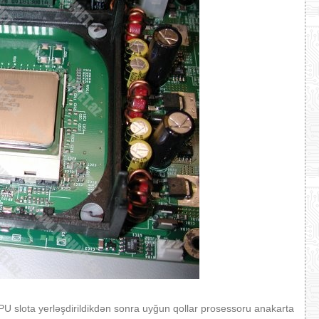
PU slota yerləşdirildikdən sonra uyğun qollar prosessoru anakarta