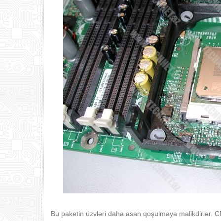
Bu paketin üzvləri daha asan qoşulmaya malikdirlər. C