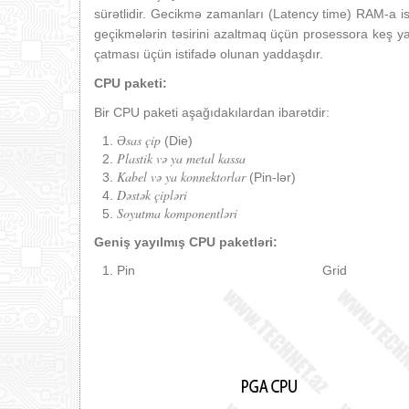
sürətlidir. Gecikmə zamanları (Latency time) RAM-a is
geçikmələrin təsirini azaltmaq üçün prosessora keş 
çatması üçün istifadə olunan yaddaşdır.
CPU paketi:
Bir CPU paketi aşağıdakılardan ibarətdir:
Əsas çip
(Die)
Plastik və ya metal kassa
Kabel və ya konnektorlar
(Pin-lər)
Dəstək çipləri
Soyutma komponentləri
Geniş yayılmış CPU paketləri:
Pin Grid