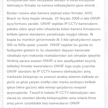
istehsalçısı firmalar və kamera istifadəçilərini qane etmirdi…
Bunları nəzərə alan kamera istahsal edən firmalar; AXIS,
Bosch və Sony başda olmaqla 25 Noyabr 2008-ci ildə ONVİF
açıq formunu yaratdı. ONVİF təşkilatı İP CCTV kameralarını
şəbəkə video qeyd edici cihazlarda bütün kamera firmalarının
birlikdə işləmə standartını yaradmaqla məşğul oldular. İlk
başda bu mümkün görünməsdə ilk 3 ildə iştirakçılarının sayını
300 və 600ə qədər çıxartdı. ONVİF təşkilatı bu gündə öz
fəaliyyətini göstərir ki, bu staandartı daşıyan kameralar
rahatlıqla eyni məkanda markalarından aslı olmadan işləyirlər.
Verilmiş qərara əsasən ONVİF-ə tam qeydiyyatdan keçmiş
istifadəçi firmalar kameralarını ONVİF logo-suyla çıxarırlar.
ONVİF standartı ilə İP CCTV kamera istehsalçıları artıq
mərkəzdə birləşməyi və ənənəvi analoq sistemin bəlkədə ən
güclü və gözə çarpan özəlliyi olan marka asılılıqsız birlikdə
işləyə bilmə gücünü əldə etməyi qarşılarına məqsəd
qoymuşdurlar. Təssüf ki hələdə İP CCTV istehsalçıları tam
olaraq bu standart altında birləşməyiblər ama onlarla firma
artıq yarım üzüvlülüklə bəzi kameralarını ONVİF