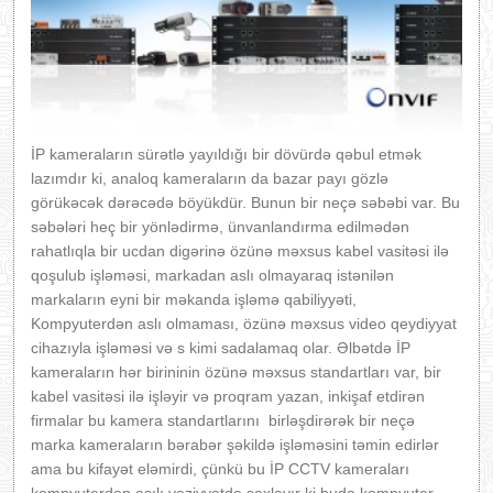
İP kameraların sürətlə yayıldığı bir dövürdə qəbul etmək
lazımdır ki, analoq kameraların da bazar payı gözlə
görükəcək dərəcədə böyükdür. Bunun bir neçə səbəbi var. Bu
səbələri heç bir yönlədirmə, ünvanlandırma edilmədən
rahatlıqla bir ucdan digərinə özünə məxsus kabel vasitəsi ilə
qoşulub işləməsi, markadan aslı olmayaraq istənilən
markaların eyni bir məkanda işləmə qabiliyyəti,
Kompyuterdən aslı olmaması, özünə məxsus video qeydiyyat
cihazıyla işləməsi və s kimi sadalamaq olar. Əlbətdə İP
kameraların hər birininin özünə məxsus standartları var, bir
kabel vasitəsi ilə işləyir və proqram yazan, inkişaf etdirən
firmalar bu kamera standartlarını birləşdirərək bir neçə
marka kameraların bərabər şəkildə işləməsini təmin edirlər
ama bu kifayət eləmirdi, çünkü bu İP CCTV kameraları
kompyuterdən asılı vəziyyətdə saxlayır ki buda kompyuter