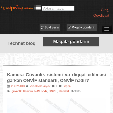
Giriş
,
Qeydiyyat
Sual verin
Məqalə göndərin
SUAL-CAVAB
Məqalə göndərin
Technet bloq
TECHNET TV
MƏQALƏLƏR
İŞ ELANLARI
TƏDBİRLƏR
Kamera Güvənlik sistemi və diqqət edilməsi
PROQRAMLAR
gərkən ONVİF standartı, ONVİF nədir?
AVADANLIQLAR
25/02/2013
Vüsal Məstəliyev
:
Başqa
:
:
: 0
güvənlik
Kamera
NAS
NVR
ONVİF
standart
9805
:
,
,
,
,
,
,
IT LÜĞƏT
XƏBƏRLƏR