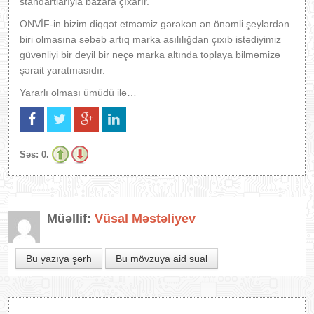
standartlarıyla bazara çıxarır.
ONVİF-in bizim diqqət etməmiz gərəkən ən önəmli şeylərdən
biri olmasına səbəb artıq marka asılılığdan çıxıb istədiyimiz
güvənliyi bir deyil bir neçə marka altında toplaya bilməmizə
şərait yaratmasıdır.
Yararlı olması ümüdü ilə…
Səs:
0.
Müəllif:
Vüsal Məstəliyev
Bu yazıya şərh
Bu mövzuya aid sual