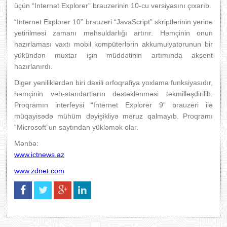
üçün “Internet Explorer” brauzerinin 10-cu versiyasını çıxarıb.
“Internet Explorer 10” brauzeri “JavaScript” skriptlərinin yerinə
yetirilməsi zamanı məhsuldarlığı artırır. Həmçinin onun
hazırlaması vaxtı mobil kompüterlərin akkumulyatorunun bir
yükündən muxtar işin müddətinin artımında aksent
hazırlanırdı.
Digər yeniliklərdən biri daxili orfoqrafiya yoxlama funksiyasıdır,
həmçinin veb-standartların dəstəklənməsi təkmilləşdirilib.
Proqramın interfeysi “Internet Explorer 9” brauzeri ilə
müqayisədə mühüm dəyişikliyə məruz qalmayıb. Proqramı
“Microsoft”un saytından yükləmək olar.
Mənbə:
www.ictnews.az
www.zdnet.com