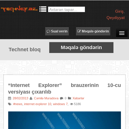
Giriş
,
Qeydiyyat
Sual verin
Məqalə göndərin
SUAL-CAVAB
Məqalə göndərin
Technet bloq
TECHNET TV
MƏQALƏLƏR
İŞ ELANLARI
TƏDBİRLƏR
“Internet Explorer” brauzerinin 10-cu
PROQRAMLAR
versiyası çıxarılıb
AVADANLIQLAR
28/02/2013
Cəmilə Muradova
:
Xəbərlər
:
:
: 0
#news
internet explorer 10
windows 7
5186
:
,
,
,
IT LÜĞƏT
XƏBƏRLƏR