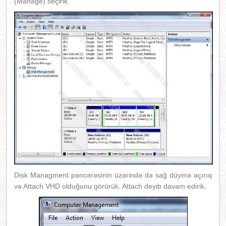
(Manage) seçirik.
Disk Managment pəncərəsinin üzərində də sağ düymə açırıq
və Attach VHD olduğunu görürük. Attach deyib davam edirik.