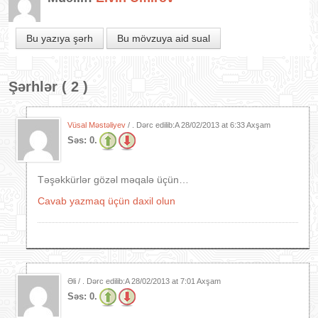
Bu yazıya şərh
Bu mövzuya aid sual
Şərhlər ( 2 )
Vüsal Məstəliyev
/ . Dərc edilib:A
28/02/2013 at 6:33 Axşam
Səs:
0.
Təşəkkürlər gözəl məqalə üçün…
Cavab yazmaq üçün daxil olun
Əli / . Dərc edilib:A
28/02/2013 at 7:01 Axşam
Səs:
0.