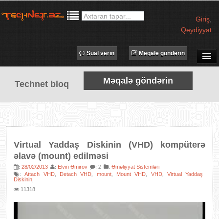
Giriş
,
Qeydiyyat
Sual verin
Məqalə göndərin
SUAL-CAVAB
Məqalə göndərin
Technet bloq
TECHNET TV
MƏQALƏLƏR
İŞ ELANLARI
TƏDBİRLƏR
Virtual Yaddaş Diskinin (VHD) kompüterə
PROQRAMLAR
əlavə (mount) edilməsi
AVADANLIQLAR
28/02/2013
Elvin Əmirov
:
Əməliyyat Sistemləri
:
:
: 2
Attach VHD
Detach VHD
mount
Mount VHD
VHD
Virtual Yaddaş
:
,
,
,
,
,
Diskinin
,
IT LÜĞƏT
11318
XƏBƏRLƏR