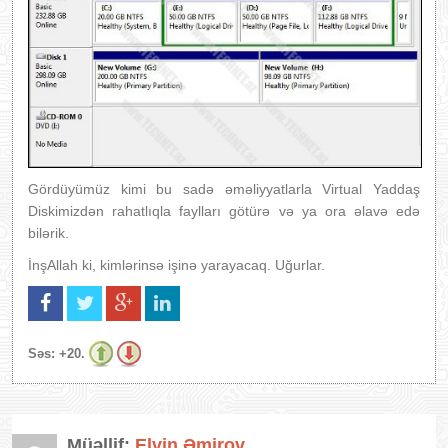
Gördüyümüz kimi bu sadə əməliyyatlarla Virtual Yaddaş
Diskimizdən rahatlıqla faylları götürə və ya ora əlavə edə
bilərik.
İnşAllah ki, kimlərinsə işinə yarayacaq. Uğurlar.
Səs:
+20.
Müəllif:
Elvin Əmirov