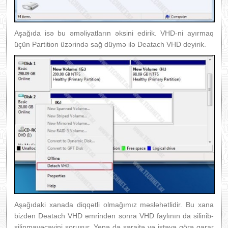
Aşağıda isə bu əməliyatların əksini edirik. VHD-ni ayırmaq
üçün Partition üzərində sağ düymə ilə Deatach VHD deyirik.
Aşağıdaki xanada diqqətli olmağımız məsləhətlidir. Bu xana
bizdən Deatach VHD əmrindən sonra VHD faylının da silinib-
silinməyəcəyini soruşur. Yenə də şəraitə və istəyə görə qərar