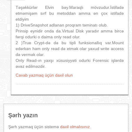
Təşəkkürlər Elvin bəy.Maraqlı mövzudur.İstifadə
etməmişəm sırf bu metoddan amma ən çox istifadə
etdiyim
1) DriveSnapshot adlanan proqram təminatı olub.
Prinsip eynidir onda da.Virtual Disk yaradır amma bircə
fərqi odurki o daima only read olur.
2 )True Crypt-də də bu tipli funksionallıq var.Mount
edərkən həm only read də etmək olar yaxud write access
də vermək olar.
Only Read-ın yaxşı xüsusiyyəti odurki Forensic işlərdə
əvəz edilməzdir.
Cavab yazmaq üçün daxil olun
Şərh yazın
Şərh yazmaq üçün sistemə
daxil olmalısınız.