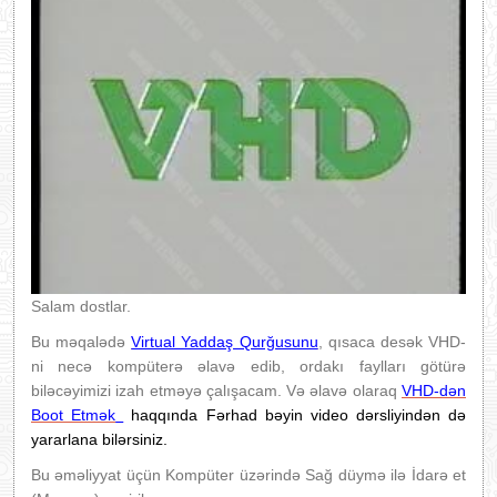
Salam dostlar.
Bu məqalədə
Virtual Yaddaş Qurğusunu
, qısaca desək VHD-
ni necə kompüterə əlavə edib, ordakı faylları götürə
biləcəyimizi izah etməyə çalışacam. Və əlavə olaraq
VHD-dən
Boot Etmək
haqqında Fərhad bəyin video dərsliyindən də
yararlana bilərsiniz.
Bu əməliyyat üçün Kompüter üzərində Sağ düymə ilə İdarə et