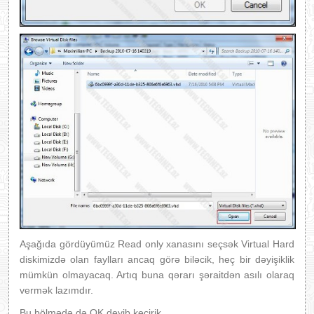
Aşağıda gördüyümüz Read only xanasını seçsək Virtual Hard
diskimizdə olan faylları ancaq görə biləcik, heç bir dəyişiklik
mümkün olmayacaq. Artıq buna qərarı şəraitdən asılı olaraq
vermək lazımdır.
Bu bölmədə də OK deyib keçirik.