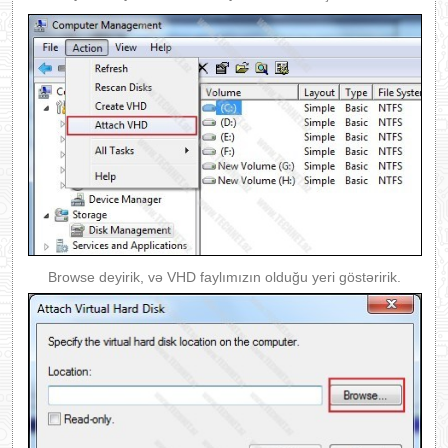
Browse deyirik, və VHD faylımızın olduğu yeri göstəririk.