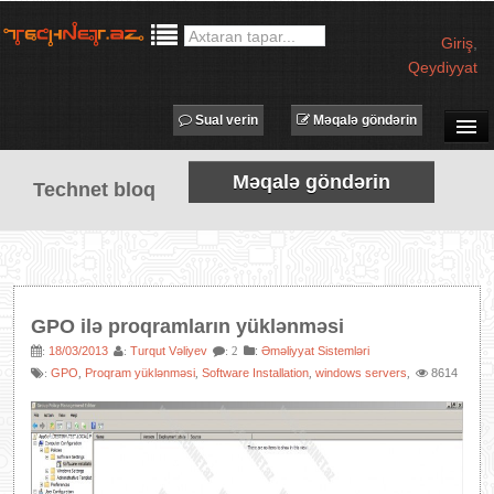
Giriş
,
Qeydiyyat
Sual verin
Məqalə göndərin
SUAL-CAVAB
Məqalə göndərin
Technet bloq
TECHNET TV
MƏQALƏLƏR
İŞ ELANLARI
TƏDBİRLƏR
GPO ilə proqramların yüklənməsi
PROQRAMLAR
18/03/2013
Turqut Vəliyev
:
Əməliyyat Sistemləri
:
:
: 2
GPO
Proqram yüklənməsi
Software Installation
windows servers
8614
:
,
,
,
,
AVADANLIQLAR
IT LÜĞƏT
XƏBƏRLƏR