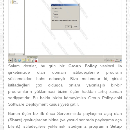
Salam dostlar, bu gün biz
Group Policy
vasitəsi ilə
şirkətimizdə olan domain istifadəçilərinə proqram
yükləməkdən bəhs edəcəyik. Bizə məlumdur ki, şirkət
istifadəçiləri çox olduqca onlara yaxınlaşıb bir-bir
proqramların yüklənməsi bizim üçün həddən artıq zaman
sərfiyyatıdır. Bu halda bizim köməyimizə Group Policy-dəki
Software Deployment xüsusiyyəti çatır.
Bunun üçün biz ilk öncə Serverimizdə paylaşıma açıq olan
(
Share
) qovluqlardan birinə (və yaxud sonrada paylaşıma aça
bilərik) istifadəçilərə yükləmək istədiyimiz proqramın
Setup