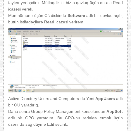
faylını yerləşdirik. Mütləqdir ki, biz o qovluq üçün ən azı Read
icazəsi verək.
Mən nümunə üçün C:\ diskində
Software
adlı bir qovluq açıb,
bütün istifadəçilərə
Read
icazəsi verirəm.
Active Directory Users and Computers-də Yeni
AppUsers
adlı
bir OU yaradırıq.
Daha sonra Group Policy Management konsolundan
AppSoft
adlı bir GPO yaratdım. Bu GPO-nu redaktə etmək üçün
üzərində sağ düymə Edit seçirik.