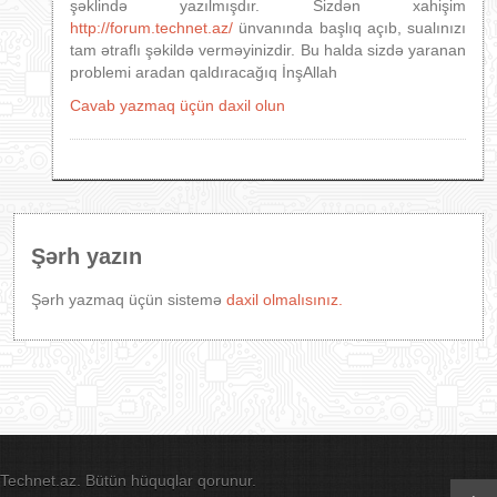
şəklində yazılmışdır. Sizdən xahişim
http://forum.technet.az/
ünvanında başlıq açıb, sualınızı
tam ətraflı şəkildə verməyinizdir. Bu halda sizdə yaranan
problemi aradan qaldıracağıq İnşAllah
Cavab yazmaq üçün daxil olun
Şərh yazın
Şərh yazmaq üçün sistemə
daxil olmalısınız.
Technet.az. Bütün hüquqlar qorunur.