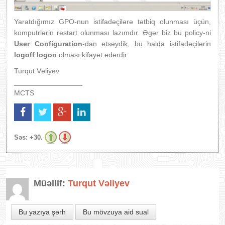
Yaratdığımız GPO-nun istifadəçilərə tətbiq olunması üçün,
komputrlərin restart olunması lazımdır. Əgər biz bu policy-ni
User Configuration
-dan etsəydik, bu halda istifadəçilərin
logoff
logon
olması kifayət edərdir.
Turqut Vəliyev
_________________
MCTS
Səs:
+30.
Müəllif:
Turqut Vəliyev
Bu yazıya şərh
Bu mövzuya aid sual