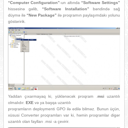
“Computer Configuration”
-un altında
“Software Settings”
hissəsinə gəlib,
“Software Installation”
bəndində sağ
düymə ilə
“New Package”
ilə proqramın paylaşımdakı yolunu
göstəririk.
Yaddan çıxarmayaq ki, yüklənəcək proqram .
msi
uzantılı
olmalıdır.
EXE
və ya başqa uzantılı
proqramların deploymenti GPO ilə edilə bilməz. Bunun üçün,
xüsusi Converter proqramları var ki, həmin proqramlar digər
uzantılı olan faylları .msi -a çevirir.