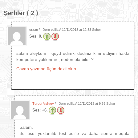
Şərhlər ( 2 )
orxan / . Dərc edilib:A
12/11/2013 at 12:33 Səhər
Səs:
0.
salam aleykum , qeyd edimki dediniz kimi etdiyim halda
komputere yuklenmir , neden ola biler ?
Cavab yazmaq üçün daxil olun
Turqut Vəliyev
/ . Dərc edilib:A
12/11/2013 at 9:39 Səhər
Səs:
+6.
Salam.
Bu üsul yoxlanılıb test edilib və daha sonra məqalə