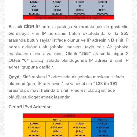
B
sinifi
CİDR
İP adresi quruluşu yuxarıdakı şəkildə göstərilir.
Görüldüyü kimi İP adresinin bütün oktetedində
0 ilə 255
arasında bütün saylar istifadə olunur və İP adresinin
B
sinif İP
adres olduğunu alt şəbəkə maskası təyin edir. Alt şəbəkə
maskasının birinci və ikinci Okteti
“255”
arasında, digər 2
Okteti
“0”
olaraq istifadə olunduğunda İP adresi
B
sinif İP
adresi qrupuna daxildir.
Qeyd:
Sinfi məlum İP adresində alt şəbəkə maskası istifadə
olunmadığına, İP adresinin 1-ci və oktetinin
“128 ilə 191”
arasında olması halında B sinif İP adresi olaraq istifadə
olduğuna diqqət etmək lazımdır.
C sinfi İPv4 Adresləri