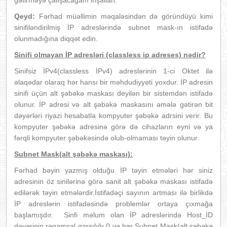
gətirməyə çalışacağam inşallah.
Qeyd:
Fərhad müəllimin məqaləsindən də göründüyü kimi
sinifiləndirilmiş İP adreslərində subnet mask-ın istifadə
olunmadığına diqqət edin.
Sinifi olmayan İP adresləri (classless ip adreses) nədir?
Sinifsiz İPv4(classless İPv4) adreslərinin 1-ci Oktet ilə
əlaqədar olaraq hər hansı bir məhdudiyyəti yoxdur. İP adresin
sinifi üçün alt şəbəkə maskası deyilən bir sistemdən istifadə
olunur. İP adresi və alt şəbəkə maskasını əmələ gətirən bit
dəyərləri riyazi hesabatla kompyuter şəbəkə adrsini verir. Bu
kompyuter şəbəkə adresinə görə də cihazların eyni və ya
fərqli kompyuter şəbəkəsində olub-olmaması təyin olunur.
Subnet Mask(alt şəbəkə maskası):
Fərhad bəyin yazmış olduğu İP təyin etmələri hər siniz
adresinin öz sinilərinə görə sanit alt şəbəkə maskası istifadə
edilərək təyin etmələrdir.İstifadəçi sayının artması ilə birlikdə
İP adreslərin istifadəsində problemlər ortaya çıxmağa
başlamışdır. Sinfi məlum olan İP adreslərində Host_İD
dəyərinin rəqamsal qarşılığı 0 və hər Subnet Mask(alt şəbəkə