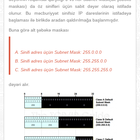
maskası) da öz sinifləri üçün sabit dəyər olaraq istifadə
olunur. Bu məcburiyyət sinifsiz İP dareslərinin istifadəyə
başlaması ilə birlikdə aradan qaldırılmağa başlanmışdır.
Buna görə alt şəbəkə maskası
A. Sinifi adres üçün Subnet Mask: 255.0.0.0
B. Sinifi adres üçün Subnet Mask: 255.255.0.0
C. Sinifi adres üçün Subnet Mask: 255.255.255.0
dəyəri alır.