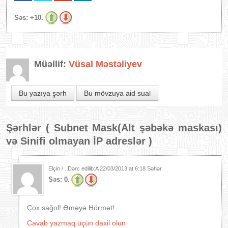
Səs:
+10.
Müəllif:
Vüsal Məstəliyev
Bu yazıya şərh
Bu mövzuya aid sual
Şərhlər (
Subnet Mask(Alt şəbəkə maskası)
və Sinifi olmayan İP adreslər
)
Elçin / . Dərc edilib:A
22/03/2013 at 6:18 Səhər
Səs:
0.
Çox sağol! Əməyə Hörmət!
Cavab yazmaq üçün daxil olun