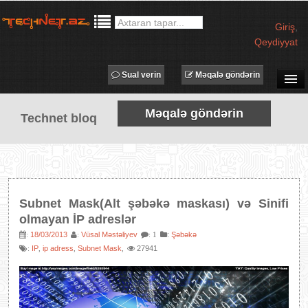
Giriş
,
Qeydiyyat
Sual verin
Məqalə göndərin
SUAL-CAVAB
Məqalə göndərin
Technet bloq
TECHNET TV
MƏQALƏLƏR
İŞ ELANLARI
TƏDBİRLƏR
Subnet Mask(Alt şəbəkə maskası) və Sinifi
PROQRAMLAR
olmayan İP adreslər
AVADANLIQLAR
18/03/2013
Vüsal Məstəliyev
:
Şəbəkə
:
:
: 1
IP
ip adress
Subnet Mask
27941
:
,
,
,
IT LÜĞƏT
XƏBƏRLƏR