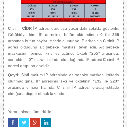
C
sinifi
CİDR
İP adresi quruluşu yuxarıdakı şəkildə göstərilir.
Görüldüyü kimi İP adresinin bütün oktetedində
0 ilə 255
arasında bütün saylar istifadə olunur və İP adresinin
C
sinif İP
adres olduğunu alt şəbəkə maskası təyin edir. Alt şəbəkə
maskasının birinci, ikinci və üçüncü Okteti
“255”
arasında,
son okteti
“0”
olaraq istifadə olunduğunda İP adresi
C
sinif İP
adresi qrupuna daxildir.
Qeyd:
Sinfi məlum İP adresində alt şəbəkə maskası istifadə
olunmadığına, İP adresinin 1-ci və oktetinin
“192 ilə 223”
arasında olması halında C sinif İP adresi olaraq istifadə
olduğuna diqqət etmək lazımdır.
Yararlı olması ümüdü ilə…