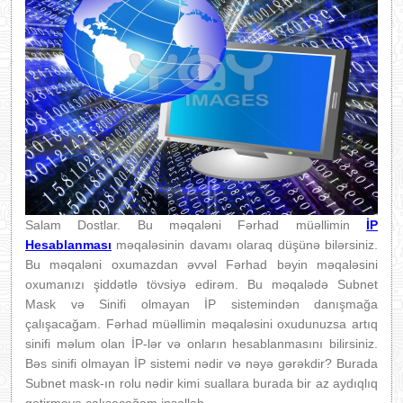
Salam Dostlar. Bu məqaləni Fərhad müəllimin
İP
Hesablanması
məqaləsinin davamı olaraq düşünə bilərsiniz.
Bu məqaləni oxumazdan əvvəl Fərhad bəyin məqaləsini
oxumanızı şiddətlə tövsiyə edirəm. Bu məqalədə Subnet
Mask və Sinifi olmayan İP sistemindən danışmağa
çalışacağam. Fərhad müəllimin məqaləsini oxudunuzsa artıq
sinifi məlum olan İP-lər və onların hesablanmasını bilirsiniz.
Bəs sinifi olmayan İP sistemi nədir və nəyə gərəkdir? Burada
Subnet mask-ın rolu nədir kimi suallara burada bir az aydıqlıq