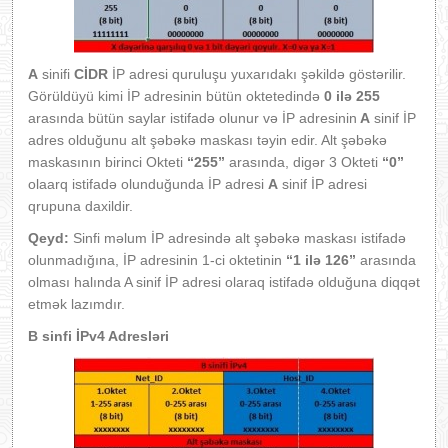
A
sinifi
CİDR
İP adresi quruluşu yuxarıdakı şəkildə göstərilir.
Görüldüyü kimi İP adresinin bütün oktetedində
0 ilə 255
arasında bütün saylar istifadə olunur və İP adresinin
A
sinif İP
adres olduğunu alt şəbəkə maskası təyin edir. Alt şəbəkə
maskasının birinci Okteti
“255”
arasında, digər 3 Okteti
“0”
olaarq istifadə olunduğunda İP adresi
A
sinif İP adresi
qrupuna daxildir.
Qeyd:
Sinfi məlum İP adresində alt şəbəkə maskası istifadə
olunmadığına, İP adresinin 1-ci oktetinin
“1 ilə 126”
arasında
olması halında A sinif İP adresi olaraq istifadə olduğuna diqqət
etmək lazımdır.
B sinfi İPv4 Adresləri