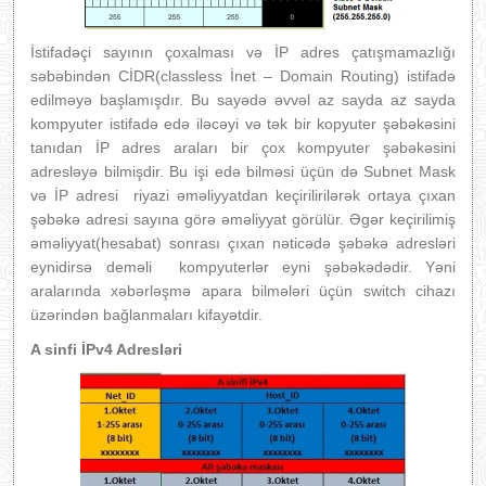
İstifadəçi sayının çoxalması və İP adres çatışmamazlığı
səbəbindən CİDR(classless İnet – Domain Routing) istifadə
edilməyə başlamışdır. Bu sayədə əvvəl az sayda az sayda
kompyuter istifadə edə iləcəyi və tək bir kopyuter şəbəkəsini
tanıdan İP adres araları bir çox kompyuter şəbəkəsini
adresləyə bilmişdir. Bu işi edə bilməsi üçün də Subnet Mask
və İP adresi riyazi əməliyyatdan keçirilirilərək ortaya çıxan
şəbəkə adresi sayına görə əməliyyat görülür. Əgər keçirilimiş
əməliyyat(hesabat) sonrası çıxan nəticədə şəbəkə adresləri
eynidirsə deməli kompyuterlər eyni şəbəkədədir. Yəni
aralarında xəbərləşmə apara bilmələri üçün switch cihazı
üzərindən bağlanmaları kifayətdir.
A sinfi İPv4 Adresləri