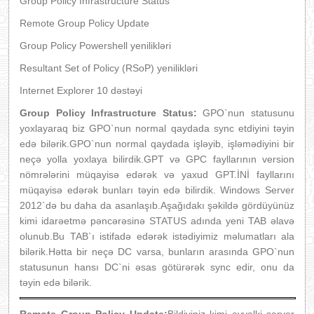
Group Policy Infrastructure Status
Remote Group Policy Update
Group Policy Powershell yenilikləri
Resultant Set of Policy (RSoP) yenilikləri
Internet Explorer 10 dəstəyi
Group Policy Infrastructure Status:
GPO`nun statusunu
yoxlayaraq biz GPO`nun normal qaydada sync etdiyini təyin
edə bilərik.GPO`nun normal qaydada işləyib, işləmədiyini bir
neçə yolla yoxlaya bilirdik.GPT və GPC fayllarının version
nömrələrini müqayisə edərək və yaxud GPT.İNİ fayllarını
müqayisə edərək bunları təyin edə bilirdik. Windows Server
2012`də bu daha da asanlaşıb.Aşağıdakı şəkildə gördüyünüz
kimi idarəetmə pəncərəsinə STATUS adında yeni TAB əlavə
olunub.Bu TAB`ı istifadə edərək istədiyimiz məlumatları ala
bilərik.Hətta bir neçə DC varsa, bunların arasında GPO`nun
statusunun hansı DC`ni əsas götürərək sync edir, onu da
təyin edə bilərik.