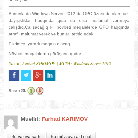
Bununla da Windows Server 2012`də GPO üzərində olan bəzi
dəyişikliklər haqqında qısa da olsa məlumat verməyə
çalışdıq.Çalışacağıq ki, növbəti məqalələrdə GPO haqqında
ətraflı məlumat verək və bunları tətbiq edək.
Fikrimcə, yararlı məqalə olacaq.
Növbəti məqalələrdə görüşənə qədər…
Fərhad KƏRİMOV | MCSA: Windows Server 2012
Yazar:
Səs:
+20.
Müəllif:
Farhad KARIMOV
Bu yazıya şərh
Bu mövzuya aid sual