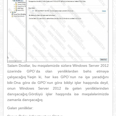
Salam Dostlar, bu məqaləmizdə sizlərə Windows Server 2012
üzərində GPO`da olan yeniliklərdən bəhs etməyə
çalışacağıq.Yəqin ki, hər kəs GPO`nun nə işə yaradığını
bilir.Ona görə də GPO`nun görə bildiyi işlər haqqında deyil,
onun Windows Server 2012 ilə gələn yeniliklərindən
danışacağıq.Gördüyü işlər haqqında isə məqalələrimizdə
zamanla danışacağıq.
Gələn yeniliklər: