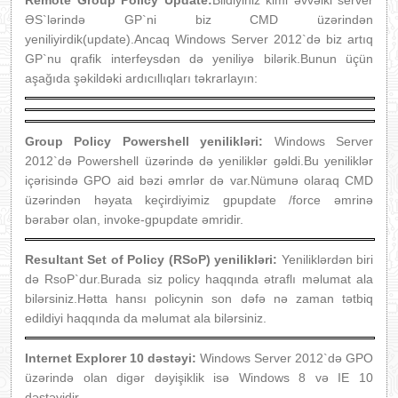
Remote Group Policy Update:
Bildiyiniz kimi əvvəlki server
ƏS`lərində GP`ni biz CMD üzərindən
yeniliyirdik(update).Ancaq Windows Server 2012`də biz artıq
GP`nu qrafik interfeysdən də yeniliyə bilərik.Bunun üçün
aşağıda şəkildəki ardıcıllıqları təkrarlayın:
Group Policy Powershell yenilikləri:
Windows Server
2012`də Powershell üzərində də yeniliklər gəldi.Bu yeniliklər
içərisində GPO aid bəzi əmrlər də var.Nümunə olaraq CMD
üzərindən həyata keçirdiyimiz gpupdate /force əmrinə
bərabər olan, invoke-gpupdate əmridir.
Resultant Set of Policy (RSoP) yenilikləri:
Yeniliklərdən biri
də RsoP`dur.Burada siz policy haqqında ətraflı məlumat ala
bilərsiniz.Hətta hansı policynin son dəfə nə zaman tətbiq
edildiyi haqqında da məlumat ala bilərsiniz.
Internet Explorer 10 dəstəyi:
Windows Server 2012`də GPO
üzərində olan digər dəyişiklik isə Windows 8 və IE 10
dəstəyidir.