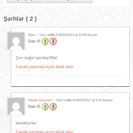
Şərhlər ( 2 )
Elçin / . Dərc edilib:A
26/03/2013 at 10:50 Axşam
Səs:
0.
Çox sağol qardaş!Əla!
Cavab yazmaq üçün daxil olun
Naseh Qasımov
/ . Dərc edilib:A
09/05/2017 at 5:22 Axşam
Səs:
0.
tesekkurler
Cavab yazmaq üçün daxil olun