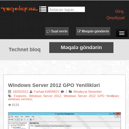
Giriş
,
Qeydiyyat
Sual verin
Məqalə göndərin
SUAL-CAVAB
Məqalə göndərin
Technet bloq
TECHNET TV
MƏQALƏLƏR
İŞ ELANLARI
TƏDBİRLƏR
Windows Server 2012 GPO Yenilikləri
PROQRAMLAR
18/03/2013
Farhad KARIMOV
:
Əməliyyat Sistemləri
:
:
: 2
Features
Windows Server 2012
Windows Server 2012 GPO Yenilikləri
:
,
,
,
AVADANLIQLAR
windows servers
,
8133
IT LÜĞƏT
XƏBƏRLƏR