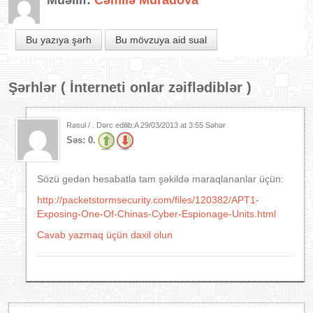
Müəllif:
Cəmilə Muradova
Bu yazıya şərh
Bu mövzuya aid sual
Şərhlər (
İnterneti onlar zəiflədiblər
)
Rəsul / . Dərc edilib:A
29/03/2013 at 3:55 Səhər
Səs:
0.
Sözü gedən hesabatla tam şəkildə maraqlananlar üçün:
http://packetstormsecurity.com/files/120382/APT1-
Exposing-One-Of-Chinas-Cyber-Espionage-Units.html
Cavab yazmaq üçün daxil olun