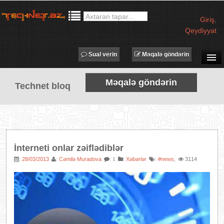
Giriş
,
Qeydiyyat
Sual verin
Məqalə göndərin
SUAL-CAVAB
Məqalə göndərin
Technet bloq
TECHNET TV
MƏQALƏLƏR
İŞ ELANLARI
TƏDBİRLƏR
İnterneti onlar zəiflədiblər
PROQRAMLAR
28/03/2013
Cəmilə Muradova
:
Xəbərlər
#news
3114
:
:
: 1
:
,
AVADANLIQLAR
IT LÜĞƏT
XƏBƏRLƏR