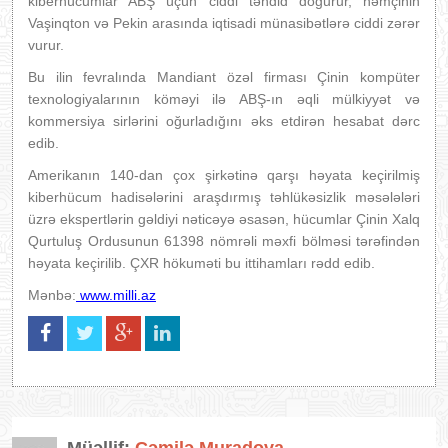
kiberhücumlar ABŞ üçün ciddi təhdid doğurur, həmçinin
Vaşinqton və Pekin arasında iqtisadi münasibətlərə ciddi zərər
vurur.
Bu ilin fevralında Mandiant özəl firması Çinin kompüter
texnologiyalarının köməyi ilə ABŞ-ın əqli mülkiyyət və
kommersiya sirlərini oğurladığını əks etdirən hesabat dərc
edib.
Amerikanın 140-dan çox şirkətinə qarşı həyata keçirilmiş
kiberhücum hadisələrini araşdırmış təhlükəsizlik məsələləri
üzrə ekspertlərin gəldiyi nəticəyə əsasən, hücumlar Çinin Xalq
Qurtuluş Ordusunun 61398 nömrəli məxfi bölməsi tərəfindən
həyata keçirilib. ÇXR hökuməti bu ittihamları rədd edib.
Mənbə:
www.milli.az