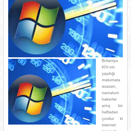
Britaniya
KİV-nin
yaydığı
məlumata
əsasən,
naməlum
hakerlər
artıq bir
həftədən
çoxdur ki
internet