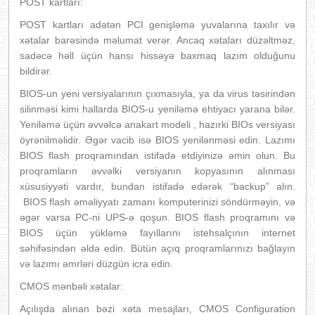
POST kartları:
POST kartları adətən PCI genişləmə yuvalarına taxılır və
xətalar barəsində məlumat verər. Ancaq xətaları düzəltməz,
sadəcə həll üçün hansı hissəyə baxmaq lazım olduğunu
bildirər.
BIOS-un yeni versiyalarının çıxmasıyla, ya da virus təsirindən
silinməsi kimi hallarda BIOS-u yeniləmə ehtiyacı yarana bilər.
Yeniləmə üçün əvvəlcə anakart modeli , hazırki BIOs versiyası
öyrənilməlidir. Əgər vacib isə BIOS yenilənməsi edin. Lazımı
BIOS flash proqramından istifadə etdiyinizə əmin olun. Bu
proqramların əvvəlki versiyanın kopyasının alınması
xüsusiyyəti vardır, bundan istifadə edərək “backup” alın.
BIOS flash əməliyyatı zamanı komputerinizi söndürməyin, və
əgər varsa PC-ni UPS-ə qoşun. BIOS flash proqramını və
BIOS üçün yükləmə fayıllarını istehsalçının internet
səhifəsindən əldə edin. Bütün açıq proqramlarınızı bağlayın
və lazımı əmrləri düzgün icra edin.
CMOS mənbəli xətalar:
Açılışda alınan bəzi xəta mesajları, CMOS Configuration