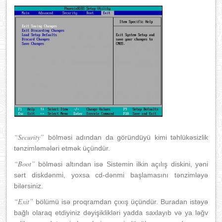
“Security”
bölməsi adından da göründüyü kimi təhlükəsizlik
tənzimləmələri etmək üçündür.
“Boot”
bölməsi altından isə Sistemin ilkin açılış diskini, yəni
sərt diskdənmi, yoxsa cd-dənmi başlamasını tənzimləyə
bilərsiniz.
“Exit”
bölümü isə proqramdan çıxış üçündür. Buradan istəyə
bağlı olaraq etdiyiniz dəyişiklikləri yadda saxlayıb və ya ləğv