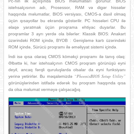
Pc-nin ilk açılışında BIOS məlumatları görünür. BIOS
istehsalçısının adı, Prosessor, RAM və digər hissələr
haqqında məlumatlar, BIOS versiyası, CMOS-a daxil olmaq
üçün qısayollar bu ekranda göstərilir. PC hissələri CPU ilə
əlaqə yaratmak üçün proqrama ehtiyac duyarlar. Bu
proqramlar 3 ayrı yerdə ola bilərlər: Klassik BIOS: Anakart
üzərindəki ROM içində, BYOB : Genişləmə kartı üzərindəki
ROM içində, Sürücü proqramı ilə əməliyyat sistemi içində.
İndi isə qısa olaraq CMOS köməkçi proqramı ilə tanış olaq:
Əlbəttə ki, hər istehsalçının CMOS proqram görünüşü eyni
deyil, ancaq fərqli quruluşlarda olsalar da eyni funksiyanı
“PhoenixBIOS Setup Utility”
yerinə yetirirlər. Bu məqaləmizdə
görünüşlərindən istifadə edərək bu proqram haqqında qısa
da olsa məlumat verməyə çalışacağıq.