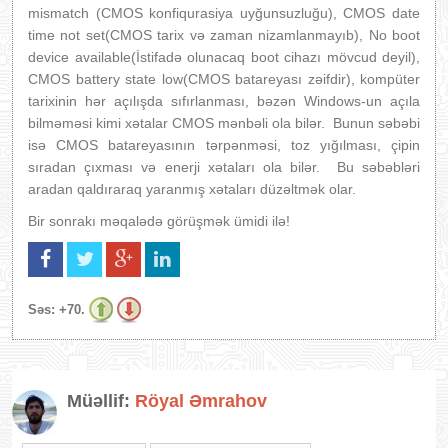
mismatch (CMOS konfiqurasiya uyğunsuzluğu), CMOS date
time not set(CMOS tarix və zaman nizamlanmayıb), No boot
device available(İstifadə olunacaq boot cihazı mövcud deyil),
CMOS battery state low(CMOS batareyası zəifdir), kompüter
tarixinin hər açılışda sıfırlanması, bəzən Windows-un açıla
bilməməsi kimi xətalar CMOS mənbəli ola bilər. Bunun səbəbi
isə CMOS batareyasının tərpənməsi, toz yığılması, çipin
sıradan çıxması və enerji xətaları ola bilər. Bu səbəbləri
aradan qaldıraraq yaranmış xətaları düzəltmək olar.
Bir sonrakı məqalədə görüşmək ümidi ilə!
Səs:
+70.
Müəllif:
Röyal Əmrahov