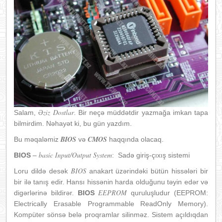
Əziz Dostlar
Salam,
. Bir neçə müddətdir yazmağa imkan tapa
bilmirdim. Nəhayət ki, bu gün yazdım.
BIOS
CMOS
Bu məqaləmiz
və
haqqında olacaq.
basic Input/Output System
BIOS
–
: Sadə giriş-çıxış sistemi
BIOS
Loru dildə desək
anakart üzərindəki bütün hissələri bir
bir ilə tanış edir. Hansı hissənin harda olduğunu təyin edər və
EEPROM
digərlərinə bildirər.
BIOS
quruluşludur (EEPROM:
Electrically Erasable Programmable ReadOnly Memory).
Kompüter sönsə belə proqramlar silinməz. Sistem açıldıqdan