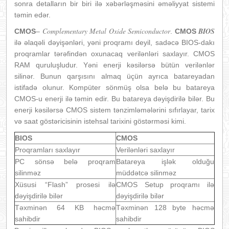
sonra detalların bir biri ilə xəbərləşməsini əməliyyat sistemi
təmin edər.
Complementary Metal Oxide Semiconductor
BIOS
CMOS
–
.
CMOS
ilə əlaqəli dəyişənləri, yəni proqramı deyil, sadəcə BIOS-dakı
proqramlar tərəfindən oxunacaq verilənləri saxlayır. CMOS
RAM quruluşludur. Yəni enerji kəsilərsə bütün verilənlər
silinər. Bunun qarşısını almaq üçün ayrıca batareyadan
istifadə olunur. Kompüter sönmüş olsa belə bu batareya
CMOS-u enerji ilə təmin edir. Bu batareya dəyişdirilə bilər. Bu
enerji kəsilərsə CMOS sistem tənzimləmələrini sıfırlayar, tarix
və saat göstəricisinin istehsal tarixini göstərməsi kimi.
BIOS
CMOS
Proqramları saxlayır
Verilənləri saxlayır
PC sönsə belə proqram
Batareya işlək olduğu
silinməz
müddətcə silinməz
Xüsusi “Flash” prosesi ilə
CMOS Setup proqramı ilə
dəyişdirilə bilər
dəyişdirilə bilər
Təxminən 64 KB həcmə
Təxminən 128 byte həcmə
sahibdir
sahibdir