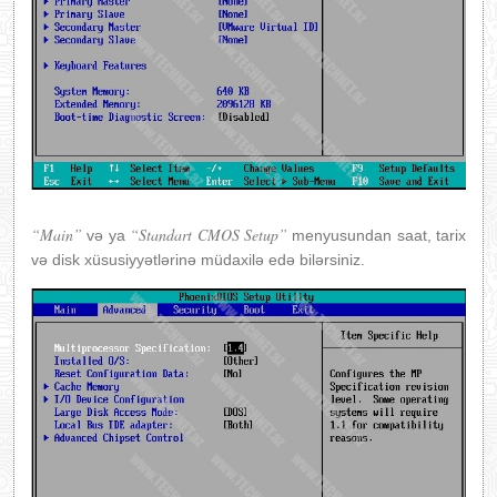
“Main”
“Standart CMOS Setup”
və ya
menyusundan saat, tarix
və disk xüsusiyyətlərinə müdaxilə edə bilərsiniz.