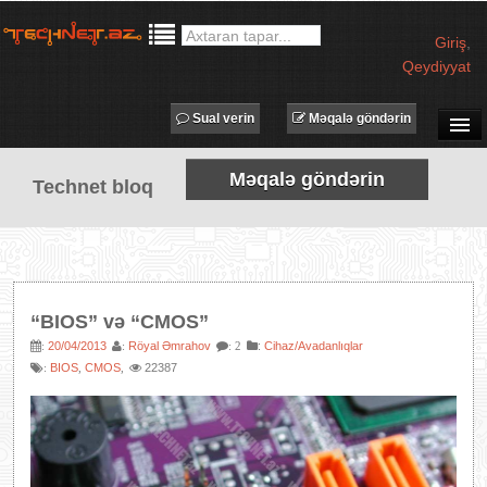
Giriş
,
Qeydiyyat
Sual verin
Məqalə göndərin
SUAL-CAVAB
Məqalə göndərin
Technet bloq
TECHNET TV
MƏQALƏLƏR
İŞ ELANLARI
TƏDBİRLƏR
“BIOS” və “CMOS”
PROQRAMLAR
20/04/2013
Röyal Əmrahov
:
Cihaz/Avadanlıqlar
:
:
: 2
BIOS
CMOS
22387
:
,
,
AVADANLIQLAR
IT LÜĞƏT
XƏBƏRLƏR