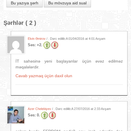
Bu yazıya şərh
Bu mövzuya aid sual
Şərhlər ( 2 )
Elvin Əmirov
/ . Dərc edilib:A
01/04/2016 at 4:01 Axşam
Səs:
+2.
İT sahəsinə yeni başlayanlar üçün əvəz edilməz
məqalələrdir.
Cavab yazmaq üçün daxil olun
Azer Chelebiyev
/ . Dərc edilib:A
27/07/2016 at 2:33 Axşam
Səs:
0.