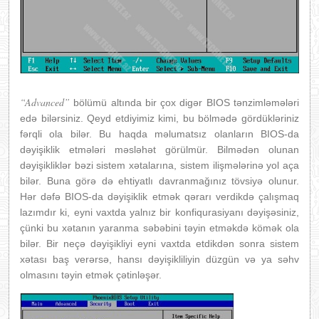
“Advanced”
bölümü altında bir çox digər BIOS tənzimləmələri
edə bilərsiniz. Qeyd etdiyimiz kimi, bu bölmədə gördükləriniz
fərqli ola bilər. Bu haqda məlumatsız olanların BIOS-da
dəyişiklik etmələri məsləhət görülmür. Bilmədən olunan
dəyişikliklər bəzi sistem xətalarına, sistem ilişmələrinə yol aça
bilər. Buna görə də ehtiyatlı davranmağınız tövsiyə olunur.
Hər dəfə BIOS-da dəyişiklik etmək qərarı verdikdə çalışmaq
lazımdır ki, eyni vaxtda yalnız bir konfiqurasiyanı dəyişəsiniz,
çünki bu xətanın yaranma səbəbini təyin etməkdə kömək ola
bilər. Bir neçə dəyişikliyi eyni vaxtda etdikdən sonra sistem
xətası baş verərsə, hansı dəyişikliliyin düzgün və ya səhv
olmasını təyin etmək çətinləşər.