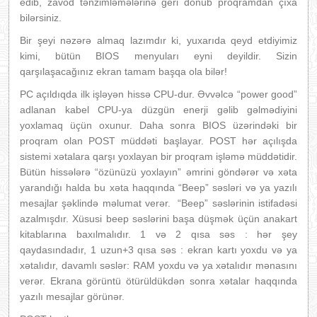
edib, zavod tənzimləmələrinə geri dönüb proqramdan çıxa
bilərsiniz.
Bir şeyi nəzərə almaq lazımdır ki, yuxarıda qeyd etdiyimiz
kimi, bütün BIOS menyuları eyni deyildir. Sizin
qarşılaşacağınız ekran tamam başqa ola bilər!
PC açıldıqda ilk işləyən hissə CPU-dur. Əvvəlcə “power good”
adlanan kabel CPU-ya düzgün enerji gəlib gəlmədiyini
yoxlamaq üçün oxunur. Daha sonra BIOS üzərindəki bir
proqram olan POST müddəti başlayar. POST hər açılışda
sistemi xətalara qarşı yoxlayan bir proqram işləmə müddətidir.
Bütün hissələrə “özünüzü yoxlayın” əmrini göndərər və xəta
yarandığı halda bu xəta haqqında “Beep” səsləri və ya yazılı
mesajlar şəklində məlumat verər. “Beep” səslərinin istifadəsi
azalmışdır. Xüsusi beep səslərini başa düşmək üçün anakart
kitablarına baxılmalıdır. 1 və 2 qısa səs : hər şey
qaydasındadır, 1 uzun+3 qısa səs : ekran kartı yoxdu və ya
xətalıdır, davamlı səslər: RAM yoxdu və ya xətalıdır mənasını
verər. Ekrana görüntü ötürüldükdən sonra xətalar haqqında
yazılı mesajlar görünər.