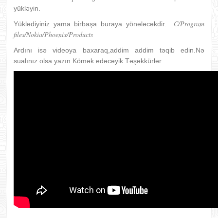
yükləyin.
C/Program
Yüklədiyiniz yama birbaşa buraya yönələcəkdir.
files/Nokia/Phoenix/Products
Ardını isə videoya baxaraq,addim addim təqib edin.Nə
sualınız olsa yazın.Kömək edəcəyik.Təşəkkürlər