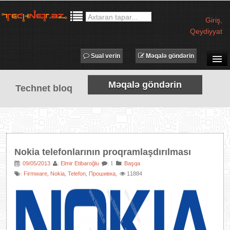
Giriş
,
Qeydiyyat
Sual verin
Məqalə göndərin
SUAL-CAVAB
Məqalə göndərin
Technet bloq
TECHNET TV
MƏQALƏLƏR
İŞ ELANLARI
TƏDBİRLƏR
Nokia telefonlarının proqramlaşdırılması
PROQRAMLAR
09/05/2013
Elmir Etibaroğlu
:
Başqa
:
:
: 1
Firmware
Nokia
Telefon
Прошивка
11884
:
,
,
,
,
AVADANLIQLAR
IT LÜĞƏT
XƏBƏRLƏR