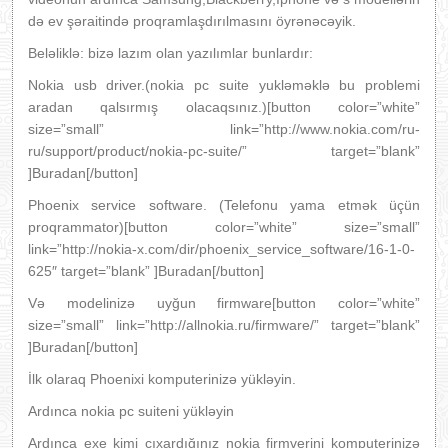
də ev şəraitində proqramlaşdırılmasını öyrənəcəyik.
Beləliklə: bizə lazım olan yazılımlar bunlardır:
Nokia usb driver.(nokia pc suite yukləməklə bu problemi
aradan qalsırmış olacaqsınız.)[button color=”white”
size=”small” link=”http://www.nokia.com/ru-
ru/support/product/nokia-pc-suite/” target=”blank”
]Buradan[/button]
Phoenix service software. (Telefonu yama etmək üçün
proqrammator)[button color=”white” size=”small”
link=”http://nokia-x.com/dir/phoenix_service_software/16-1-0-
625″ target=”blank” ]Buradan[/button]
Və modelinizə uyğun firmware[button color=”white”
size=”small” link=”http://allnokia.ru/firmware/” target=”blank”
]Buradan[/button]
İlk olaraq Phoenixi komputerinizə yükləyin.
Ardınca nokia pc suiteni yükləyin
Ardınca exe kimi çıxardığınız nokia firmverini komputerinizə