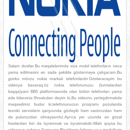
Salam dostlar.Bu məqalələrimdə sizə mobil telefonların necə
yama edilməsini ən sadə şəkildə göstərməyə çalışacam.Bu
günkü mövzu nokia markalı telefonlardır.Göstərəcəyim bu
videoya baxaraq,öz nokia telefonunuzu (lumialardan
başqa)yani BB5 platformasında olan bütün telefonları yama
edə bilərsiniz.Əvvəlcdən deyim ki,Bu videonu yerləşdirməkdə
məqsədimiz budur ki,telefonunuzun proqramı pozulanda
texniki servislərin qarşısında gözləyib həm vaxtınızdan həm
də pulunuzdan olmayasınlız.Ayrıca yer uzundə ən gözəl
hisslərdən biri də öyrənmək və öyrətməkdir.Allah qoysa bu
videonun ardınca Samsung,Blackberry,İphone və s modellərin