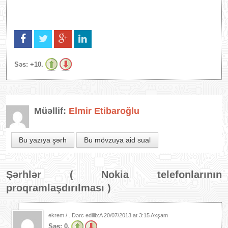
Səs:
+10.
Müəllif:
Elmir Etibaroğlu
Bu yazıya şərh
Bu mövzuya aid sual
Şərhlər (
Nokia telefonlarının
proqramlaşdırılması
)
ekrem / . Dərc edilib:A
20/07/2013 at 3:15 Axşam
Səs:
0.