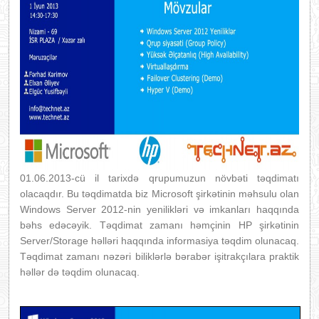
01.06.2013-cü il tarixdə qrupumuzun növbəti təqdimatı
olacaqdır. Bu təqdimatda biz Microsoft şirkətinin məhsulu olan
Windows Server 2012-nin yenilikləri və imkanları haqqında
bəhs edəcəyik. Təqdimat zamanı həmçinin HP şirkətinin
Server/Storage həlləri haqqında informasiya təqdim olunacaq.
Təqdimat zamanı nəzəri biliklərlə bərabər işitrakçılara praktik
həllər də təqdim olunacaq.