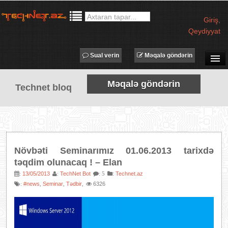
Giriş
,
Qeydiyyat
Sual verin
Məqalə göndərin
SUAL-CAVAB
Məqalə göndərin
Technet bloq
TECHNET TV
MƏQALƏLƏR
İŞ ELANLARI
TƏDBİRLƏR
Növbəti Seminarımız 01.06.2013 tarixdə
PROQRAMLAR
təqdim olunacaq ! – Elan
AVADANLIQLAR
13/05/2013
TechNet Bot
:
Technet.az
:
:
: 5
#news
Seminar
Tədbir
6326
:
,
,
,
IT LÜĞƏT
XƏBƏRLƏR