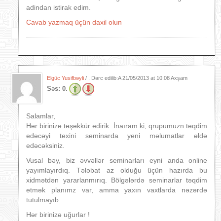
adindan istirak edim.
Cavab yazmaq üçün daxil olun
Elgüc Yusifbəyli
/ . Dərc edilib:A
21/05/2013 at 10:08 Axşam
Səs:
0.
Salamlar,
Hər birinizə təşəkkür edirik. İnaıram ki, qrupumuzn təqdim
edəcəyi texini seminarda yeni məlumatlar əldə
edəcəksiniz.
Vusal bəy, biz əvvəllər seminarları eyni anda online
yayımlayırdıq. Tələbat az olduğu üçün hazırda bu
xidmətdən yararlanmırıq. Bölgələrdə seminarlar təqdim
etmək planımz var, amma yaxın vaxtlarda nəzərdə
tutulmayıb.
Hər birinizə uğurlar !