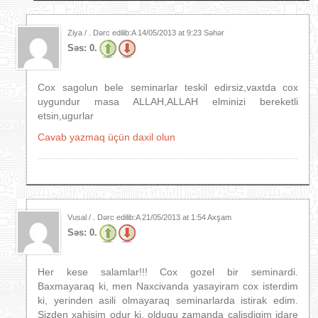
Ziya / . Dərc edilib:A
14/05/2013 at 9:23 Səhər
Səs:
0.
Cox sagolun bele seminarlar teskil edirsiz,vaxtda cox
uygundur masa ALLAH,ALLAH elminizi bereketli
etsin,ugurlar
Cavab yazmaq üçün daxil olun
Vusal / . Dərc edilib:A
21/05/2013 at 1:54 Axşam
Səs:
0.
Her kese salamlar!!! Cox gozel bir seminardi.
Baxmayaraq ki, men Naxcivanda yasayiram cox isterdim
ki, yerinden asili olmayaraq seminarlarda istirak edim.
Sizden xahisim odur ki, oldugu zamanda calisdigim idare