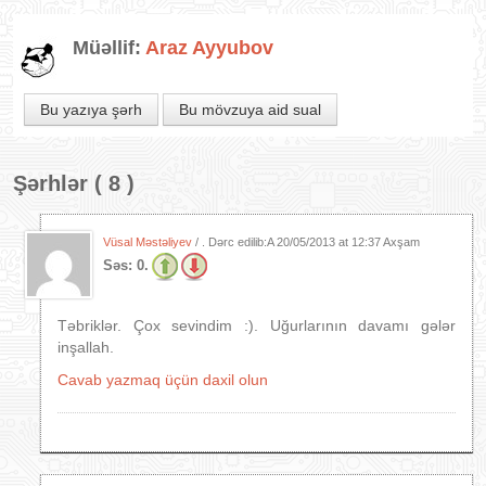
Müəllif:
Araz Ayyubov
Bu yazıya şərh
Bu mövzuya aid sual
Şərhlər ( 8 )
Vüsal Məstəliyev
/ . Dərc edilib:A
20/05/2013 at 12:37 Axşam
Səs:
0.
Təbriklər. Çox sevindim :). Uğurlarının davamı gələr
inşallah.
Cavab yazmaq üçün daxil olun