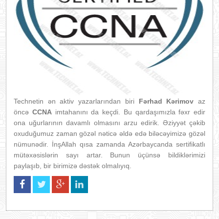
Technetin ən aktiv yazarlarından biri
Fərhad Kərimov
az
öncə
CCNA
imtahanını da keçdi. Bu qardaşımızla fəxr edir
ona uğurlarının davamlı olmasını arzu edirik. Əziyyət çəkib
oxuduğumuz zaman gözəl nəticə əldə edə biləcəyimizə gözəl
nümunədir. İnşAllah qısa zamanda Azərbaycanda sertifikatlı
mütəxəsislərin sayı artar. Bunun üçünsə bildiklərimizi
paylaşıb, bir birimizə dəstək olmalıyıq.