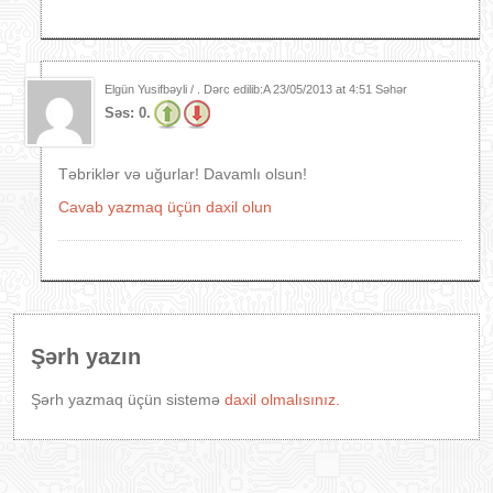
Elgün Yusifbəyli / . Dərc edilib:A
23/05/2013 at 4:51 Səhər
Səs:
0.
Təbriklər və uğurlar! Davamlı olsun!
Cavab yazmaq üçün daxil olun
Şərh yazın
Şərh yazmaq üçün sistemə
daxil olmalısınız.