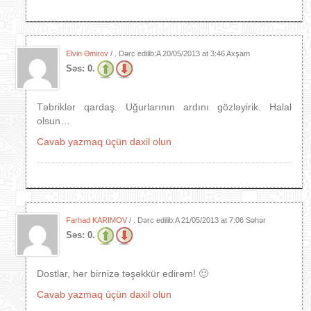
Elvin Əmirov
/ . Dərc edilib:A
20/05/2013 at 3:46 Axşam
Səs:
0.
Təbriklər qardaş. Uğurlarının ardını gözləyirik. Halal
olsun…
Cavab yazmaq üçün daxil olun
Farhad KARIMOV
/ . Dərc edilib:A
21/05/2013 at 7:06 Səhər
Səs:
0.
Dostlar, hər birnizə təşəkkür edirəm! 🙂
Cavab yazmaq üçün daxil olun