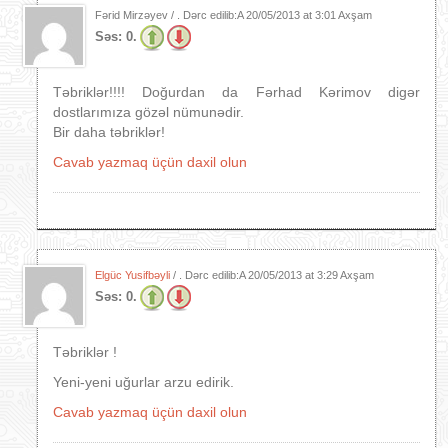
Fərid Mirzəyev / . Dərc edilib:A
20/05/2013 at 3:01 Axşam
Səs:
0.
Təbriklər!!!! Doğurdan da Fərhad Kərimov digər
dostlarımıza gözəl nümunədir.
Bir daha təbriklər!
Cavab yazmaq üçün daxil olun
Elgüc Yusifbəyli
/ . Dərc edilib:A
20/05/2013 at 3:29 Axşam
Səs:
0.
Təbriklər !
Yeni-yeni uğurlar arzu edirik.
Cavab yazmaq üçün daxil olun