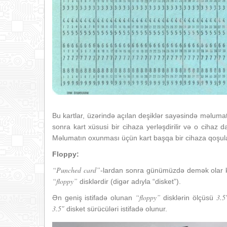
Bu kartlar, üzərində açılan deşiklər sayəsində məlumat
sonra kart xüsusi bir cihaza yerləşdirilir və o cihaz 
Məlumatın oxunması üçün kart başqa bir cihaza qoşular
Floppy:
“Punched card”
-lardan sonra günümüzdə demək olar ki 
“floppy”
disklərdir (digər adıyla “disket”).
“floppy”
3.5
Ən geniş istifadə olunan
disklərin ölçüsü
3.5″
disket sürücüləri istifadə olunur.