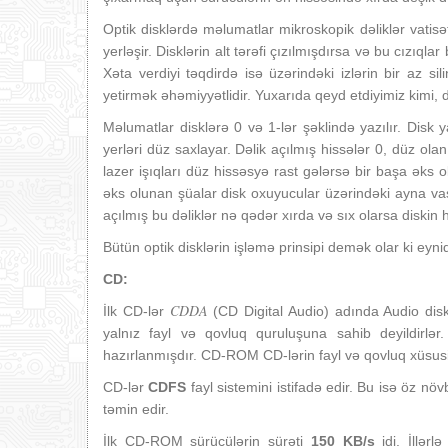
Optik disklərdə məlumatlar mikroskopik dəliklər vatisət
yerləşir. Disklərin alt tərəfi çızılmışdırsa və bu cızıql
Xəta verdiyi təqdirdə isə üzərindəki izlərin bir az si
yetirmək əhəmiyyətlidir. Yuxarıda qeyd etdiyimiz kimi, 
Məlumatlar disklərə 0 və 1-lər şəklində yazılır. Disk y
yerləri düz saxlayar. Dəlik açılmış hissələr 0, düz ol
lazer işıqları düz hissəsyə rast gələrsə bir başa əks 
əks olunan şüalar disk oxuyucular üzərindəki ayna vasi
açılmış bu dəliklər nə qədər xırda və sıx olarsa diskin
Bütün optik disklərin işləmə prinsipi demək olar ki eynid
CD:
CDDA
İlk CD-lər
(CD Digital Audio) adında Audio disk
yalnız fayl və qovluq quruluşuna sahib deyildirlər
hazırlanmışdır. CD-ROM CD-lərin fayl və qovluq xüsusi
CD-lər
CDFS
fayl sistemini istifadə edir. Bu isə öz 
təmin edir.
İlk CD-ROM sürücülərin sürəti
150 KB/s
idi. İllərl