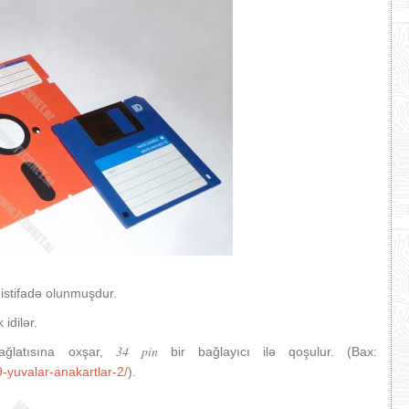
 istifadə olunmuşdur.
idilər.
34 pin
ağlatısına oxşar,
bir bağlayıcı ilə qoşulur. (Bax:
yuvalar-anakartlar-2/
).