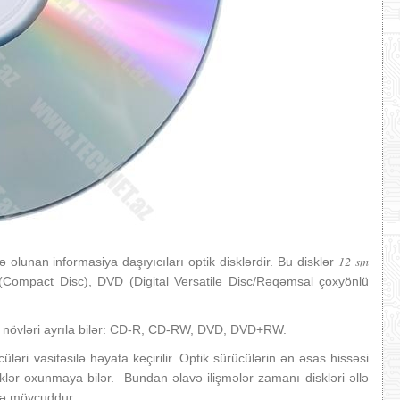
12 sm
olunan informasiya daşıyıcıları optik disklərdir. Bu disklər
 (Compact Disc), DVD (Digital Versatile Disc/Rəqəmsal çoxyönlü
çə növləri ayrıla bilər: CD-R, CD-RW, DVD, DVD+RW.
ləri vasitəsilə həyata keçirilir. Optik sürücülərin ən əsas hissəsi
sklər oxunmaya bilər. Bundan əlavə ilişmələr zamanı diskləri əllə
də mövcuddur.