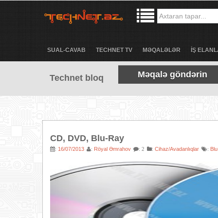
SUAL-CAVAB
TECHNET TV
MƏQALƏLƏR
İŞ ELANL
Məqalə göndərin
Technet bloq
CD, DVD, Blu-Ray
16/07/2013
Röyal Əmrahov
:
Cihaz/Avadanlıqlar
Blu
:
:
: 2
: