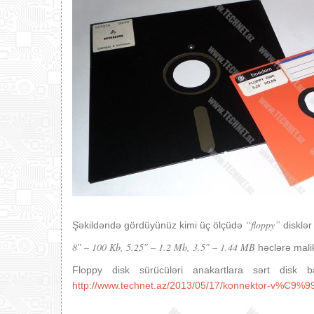
“floppy”
Şəkildəndə gördüyünüz kimi üç ölçüdə
disklər
8″ – 100 Kb, 5.25″ – 1.2 Mb, 3.5″ – 1.44 MB
həclərə malik 
Floppy disk sürücüləri anakartlara sərt disk b
http://www.technet.az/2013/05/17/konnektor-v%C9%99-