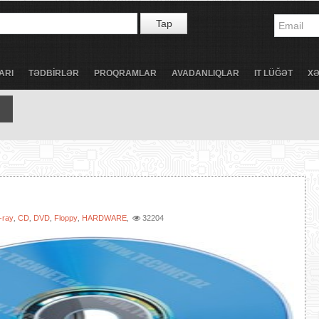
Tap
ARI
TƏDBİRLƏR
PROQRAMLAR
AVADANLIQLAR
IT LÜĞƏT
X
-ray
CD
DVD
Floppy
HARDWARE
32204
,
,
,
,
,