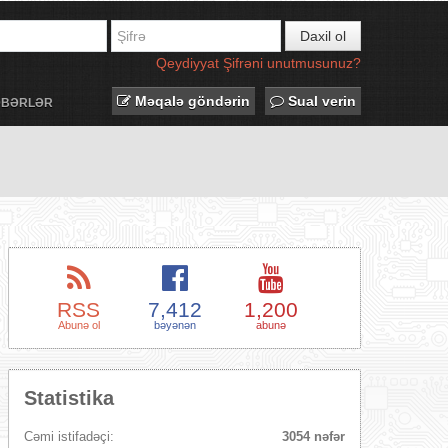
Daxil ol
Qeydiyyat
Şifrəni unutmusunuz?
Məqalə göndərin
Sual verin
ƏBƏRLƏR
RSS
7,412
1,200
Abunə ol
bəyənən
abunə
Statistika
Cəmi istifadəçi:
3054 nəfər