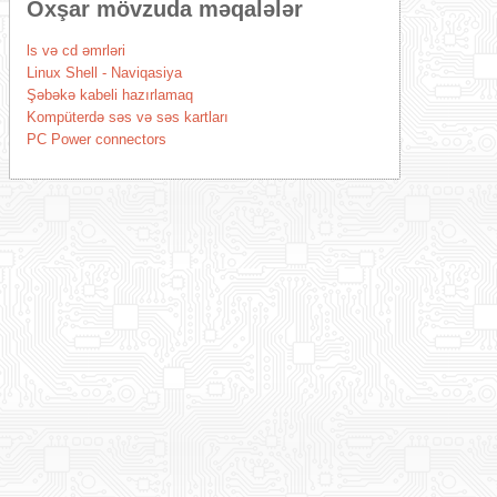
Oxşar mövzuda məqalələr
ls və cd əmrləri
Linux Shell - Naviqasiya
Şəbəkə kabeli hazırlamaq
Kompüterdə səs və səs kartları
PC Power connectors