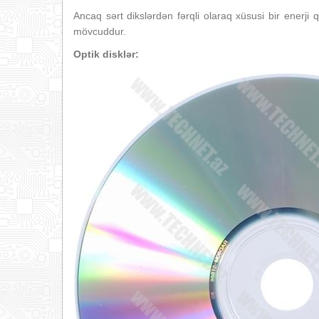
Ancaq sərt dikslərdən fərqli olaraq xüsusi bir enerji q
mövcuddur.
Optik disklər: