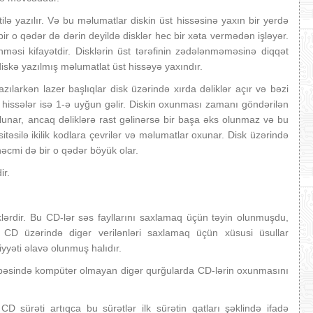
ilə yazılır. Və bu məlumatlar diskin üst hissəsinə yaxın bir yerdə
ar bir o qədər də dərin deyildə disklər hec bir xəta vermədən işləyər.
linməsi kifayətdir. Disklərin üst tərəfinin zədələnməməsinə diqqət
diskə yazılmış məlumatlat üst hissəyə yaxındır.
azılarkən lazer başlıqlar disk üzərində xırda dəliklər açır və bəzi
an hissələr isə 1-ə uyğun gəlir. Diskin oxunması zamanı göndərilən
olunar, ancaq dəliklərə rast gəlinərsə bir başa əks olunmaz və bu
təsilə ikilik kodlara çevrilər və məlumatlar oxunar. Disk üzərində
 həcmi də bir o qədər böyük olar.
ir.
lərdir. Bu CD-lər səs fayllarını saxlamaq üçün təyin olunmuşdu,
. CD üzərində digər verilənləri saxlamaq üçün xüsusi üsullar
yyəti əlavə olunmuş halıdır.
növbəsində kompüter olmayan digər qurğularda CD-lərin oxunmasını
ə CD sürəti artıqca bu sürətlər ilk sürətin qatları şəklində ifadə