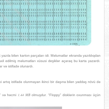
 yazıla bilən karton parçaları idi. Məlumatlar ekranda yazıldıqdan
daxil edilmiş məlumatları xüsusi deşiklər açaraq bu karta yazardı.
 və istifadə olunardı.
artıq istifadə olunmayan ikinci bir daşına bilən yaddaş növü də
″
1.44 MB
və həcmi
olmuşdur. “Floppy” disklərin oxunması üçün