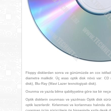
Floppy disklərdən sonra və günümüzdə ən cox istifadə 
diametrə malikdir. Üç əsas optik disk növü var: CD
disk), Blu-Ray (Mavi Lazer texnologiyalı disk).
Oxunma və yazıla bilmə qabiliyyətinə görə isə bir ne
Optik disklərin oxunması və yazılması Optik disk sürücü
optik lazerlərdir. Kirlənməsi və korlanması halında di
çıxarmaq üçün sürücülərin ön hissəsində xırda deşik 