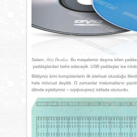
Əziz Dostlar
Salam,
. Bu məqaləmiz daşına bilən yadda
yaddaşlardan bəhs edəcəyik. USB yaddaşlar isə növbə
Bildiyiniz kimi kompüterlərin ilk istehsal olunduğu il
hələ mövcud deyildi. O zamanlar məlumatların yazı
перфокарта
dilində eşitdiyimiz –
) istifadə olunurdu.