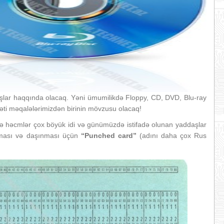
şlar haqqında olacaq. Yəni ümumilikdə Floppy, CD, DVD, Blu-ray
ti məqalələrimizdən birinin mövzusu olacaq!
lərdə həcmlər çox böyük idi və günümüzdə istifadə olunan yaddaşlar
lması və daşınması üçün
“Punched card”
(adını daha çox Rus