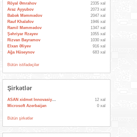
Röyal Əmrahov
2335 xal
Araz Ayyubov
2073 xal
Babək Məmmədov
2047 xal
Rauf Khalafov
1946 xal
Ramil Məmmədov
1347 xal
Şəhriyar Rzayev
1055 xal
Rizvan Bayramov
1030 xal
Elxan Əliyev
916 xal
Ağa Hüseynov
683 xal
Bütün istifadəçilər
Şirkətlər
ASAN xidmet Innovasiya Mərkəzi
12 xal
Microsoft Azerbaijan
0 xal
Bütün şirkətlər