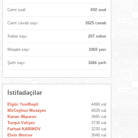
Cəmi sual:
692 sual
Cəmi cavab sayı:
2625 cavab
Xəbər sayı:
207 xəbər
Məqalə sayı:
1069 yazı
Şərh sayı:
1666 şərh
İstifadəçilər
Elgüc Yusifbəyli
4490 xal
MirCeyhun Musayev
4028 xal
Kənan Əkpərov
3945 xal
Turqut Vəliyev
3738 xal
Farhad KARIMOV
3230 xal
Elvin Əmirov
3048 xal