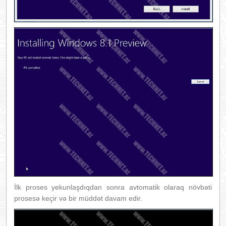
İlk proses yekunlaşdıqdan sonra avtomatik olaraq növbəti
prosesə keçir və bir müddət davam edir.