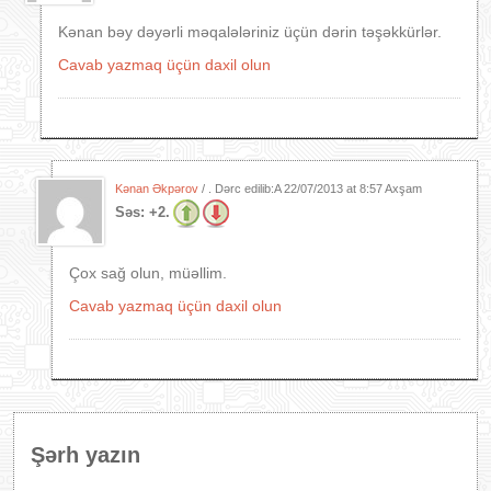
Kənan bəy dəyərli məqalələriniz üçün dərin təşəkkürlər.
Cavab yazmaq üçün daxil olun
Kənan Əkpərov
/ . Dərc edilib:A
22/07/2013 at 8:57 Axşam
Səs:
+2.
Çox sağ olun, müəllim.
Cavab yazmaq üçün daxil olun
Şərh yazın