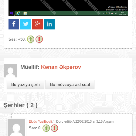
Səs:
+50.
Müəllif:
Kənan Əkpərov
Bu yazıya şərh
Bu mövzuya aid sual
Şərhlər ( 2 )
Elgüc Yusifbəyli
/ . Dərc edilib:A
22/07/2013 at 3:15 Axşam
Səs:
0.