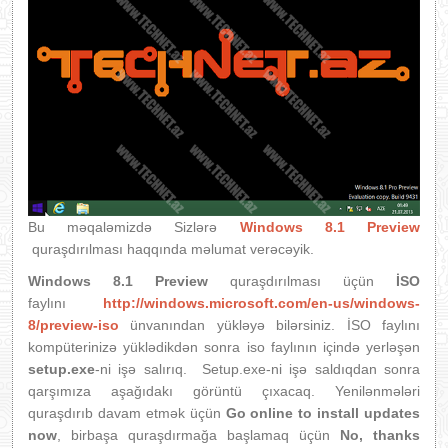
Bu məqaləmizdə Sizlərə
Windows 8.1 Preview
quraşdırılması haqqında məlumat verəcəyik.
Windows 8.1 Preview
quraşdırılması üçün
İSO
faylını
http://windows.microsoft.com/en-us/windows-
8/preview-iso
ünvanından yükləyə bilərsiniz. İSO faylını
kompüterinizə yüklədikdən sonra iso faylının içində yerləşən
setup.exe
-ni işə salırıq. Setup.exe-ni işə saldıqdan sonra
qarşımıza aşağıdakı görüntü çıxacaq. Yenilənmələri
quraşdırıb davam etmək üçün
Go online to install updates
now
, birbaşa quraşdırmağa başlamaq üçün
No, thanks