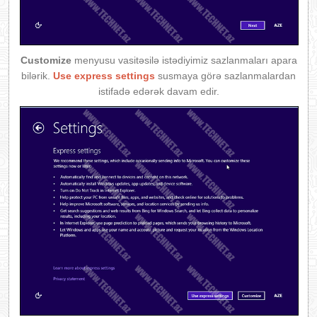
Customize
menyusu vasitəsilə istədiyimiz sazlanmaları apara
bilərik.
Use express settings
susmaya görə sazlanmalardan
istifadə edərək davam edir.