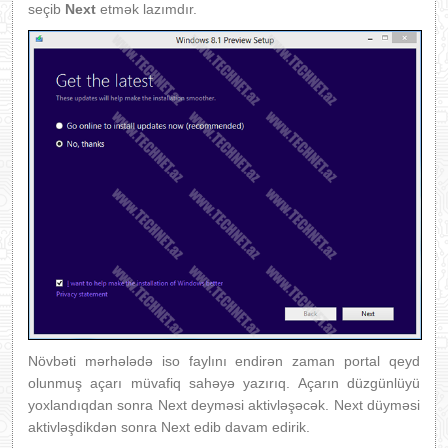
seçib
Next
etmək lazımdır.
Növbəti mərhələdə iso faylını endirən zaman portal qeyd
olunmuş açarı müvafiq sahəyə yazırıq. Açarın düzgünlüyü
yoxlandıqdan sonra Next deyməsi aktivləşəcək. Next düyməsi
aktivləşdikdən sonra Next edib davam edirik.