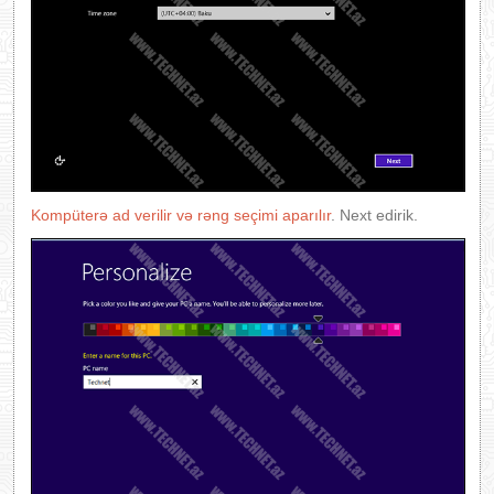
Kompüterə ad verilir və rəng seçimi aparılır
. Next edirik.