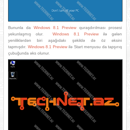
Bununla da
Windows 8.1 Preview
quraşdırılması prosesi
yekunlaşmış olur.
Windows 8.1 Preview
ilə gələn
yeniliklərdən biri aşağıdakı şəkildə də öz əksini
tapmışdır.
Windows 8.1 Preview
ilə Start menyusu da tapşırıq
çubuğunda əks olunur.