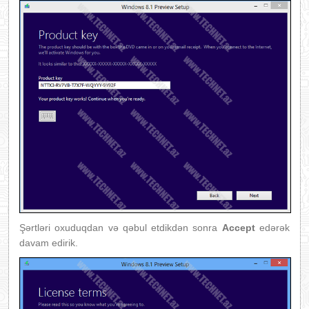
Şərtləri oxuduqdan və qəbul etdikdən sonra
Accept
edərək
davam edirik.