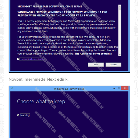
Növbəti mərhələdə Next edirik.