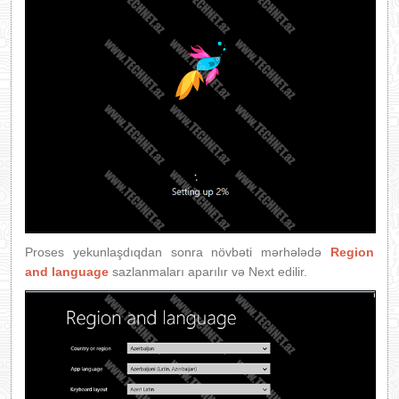
Proses yekunlaşdıqdan sonra növbəti mərhələdə
Region
and language
sazlanmaları aparılır və Next edilir.