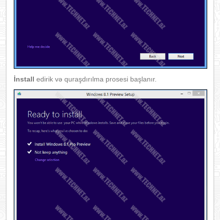
İnstall
edirik və quraşdırılma prosesi başlanır.