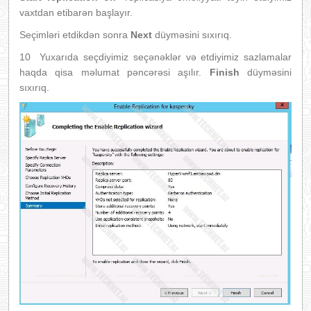
vaxtdan etibarən başlayır.
Seçimləri etdikdən sonra
Next
düyməsini sıxırıq.
10 Yuxarıda seçdiyimiz seçənəklər və etdiyimiz sazlamalar
haqda qisa məlumat pəncərəsi aşılır.
Finish
düyməsini
sıxırıq.