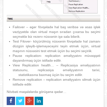
Failover – əgər fövqəladə hal baş veribsə və əsas işlək
vəziyyətdə olan virtual maşın sıradan çıxarsa bu seçimi
seçməklə biz rezerv nüsxənin işə sala bilərik.
Test Filover- köçürülmüş nüsxənin fövqəladə hal zamanı
düzgün işləyib-işləməyəcəyini təyin etmək üçün, virtual
maşının nüsxəsini test etmək üçün bu seçimi seçiriik.
Pause replication- replication əməliyyatını müvəqqəti
dayandırmaq üçün istifadə edilir.
View Replication health… – Replicasiya əməliyyatının
statusunu, replicasiya əməliyyatının tarixi,
statistikasına baxmaq üçün bu seçim edilir.
Remove replication – replication əməliyyatını silmək üçün
istifadə edilir.
Növbəti məqalələrdə görüşənə qədər…