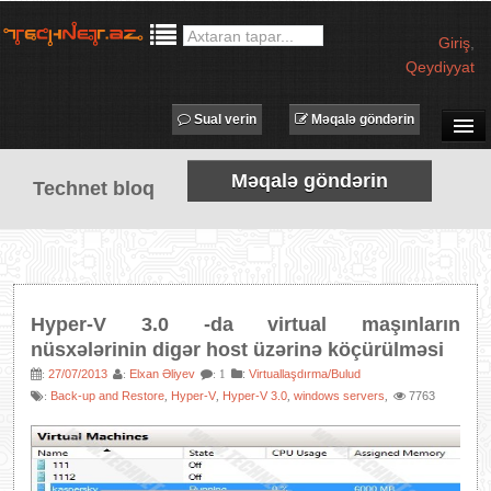
Giriş
,
Qeydiyyat
Sual verin
Məqalə göndərin
SUAL-CAVAB
Məqalə göndərin
Technet bloq
TECHNET TV
MƏQALƏLƏR
İŞ ELANLARI
TƏDBİRLƏR
Hyper-V 3.0 -da virtual maşınların
PROQRAMLAR
nüsxələrinin digər host üzərinə köçürülməsi
AVADANLIQLAR
27/07/2013
Elxan Əliyev
:
Virtuallaşdırma/Bulud
:
:
: 1
Back-up and Restore
Hyper-V
Hyper-V 3.0
windows servers
7763
:
,
,
,
,
IT LÜĞƏT
XƏBƏRLƏR