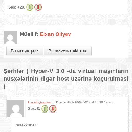
Səs:
+20.
Müəllif:
Elxan Əliyev
Bu yazıya şərh
Bu mövzuya aid sual
Şərhlər (
Hyper-V 3.0 -da virtual maşınların
nüsxələrinin digər host üzərinə köçürülməsi
)
Naseh Qasımov
/ . Dərc edilib:A
10/07/2017 at 10:39 Axşam
Səs:
0.
tesekkurler