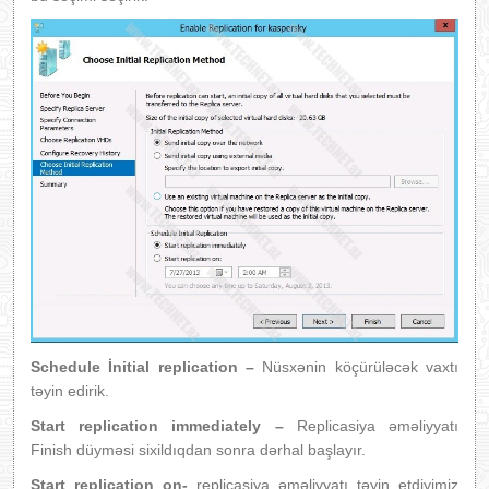
Schedule İnitial replication –
Nüsxənin köçürüləcək vaxtı
təyin edirik.
Start replication immediately –
Replicasiya əməliyyatı
Finish düyməsi sixildıqdan sonra dərhal başlayır.
Start replication on-
replicasiya əməliyyatı təyin etdiyimiz