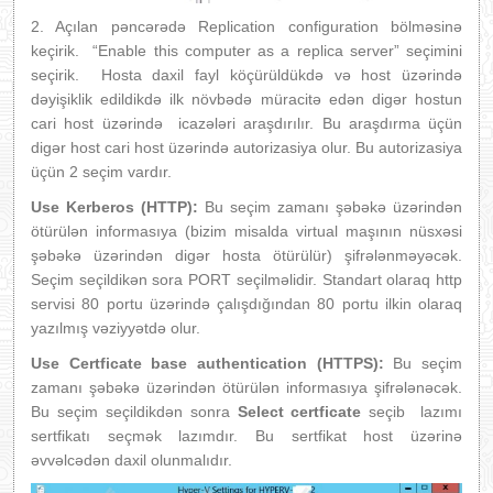
2. Açılan pəncərədə Replication configuration bölməsinə
keçirik. “Enable this computer as a replica server” seçimini
seçirik. Hosta daxil fayl köçürüldükdə və host üzərində
dəyişiklik edildikdə ilk növbədə müracitə edən digər hostun
cari host üzərində icazələri araşdırılır. Bu araşdırma üçün
digər host cari host üzərində autorizasiya olur. Bu autorizasiya
üçün 2 seçim vardır.
Use Kerberos (HTTP):
Bu seçim zamanı şəbəkə üzərindən
ötürülən informasıya (bizim misalda virtual maşının nüsxəsi
şəbəkə üzərindən digər hosta ötürülür) şifrələnməyəcək.
Seçim seçildikən sora PORT seçilməlidir. Standart olaraq http
servisi 80 portu üzərində çalışdığından 80 portu ilkin olaraq
yazılmış vəziyyətdə olur.
Use Certficate base authentication (HTTPS):
Bu seçim
zamanı şəbəkə üzərindən ötürülən informasıya şifrələnəcək.
Bu seçim seçildikdən sonra
Select certficate
seçib lazımı
sertfikatı seçmək lazımdır. Bu sertfikat host üzərinə
əvvəlcədən daxil olunmalıdır.