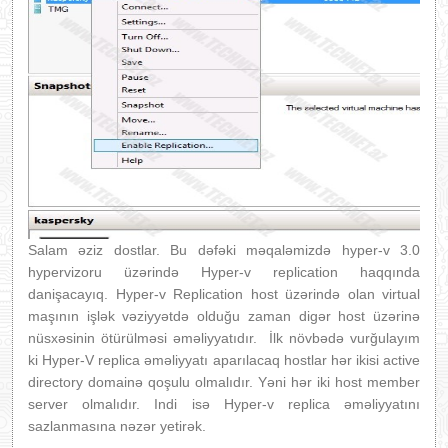
Salam əziz dostlar. Bu dəfəki məqaləmizdə hyper-v 3.0
hypervizoru üzərində Hyper-v replication haqqında
danişacayıq. Hyper-v Replication host üzərində olan virtual
maşının işlək vəziyyətdə olduğu zaman digər host üzərinə
nüsxəsinin ötürülməsi əməliyyatıdır. İlk növbədə vurğulayım
ki Hyper-V replica əməliyyatı aparılacaq hostlar hər ikisi active
directory domainə qoşulu olmalıdır. Yəni hər iki host member
server olmalıdır. Indi isə Hyper-v replica əməliyyatını
sazlanmasına nəzər yetirək.