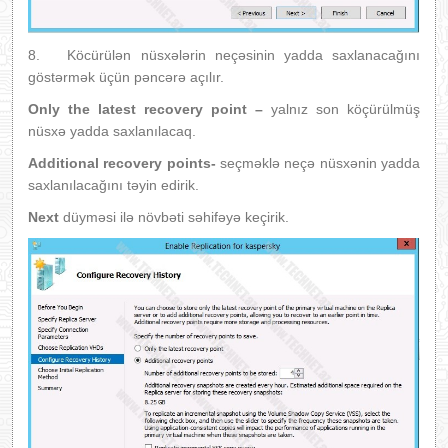
8. Köcürülən nüsxələrin neçəsinin yadda saxlanacağını
göstərmək üçün pəncərə açılır.
Only the latest recovery point –
yalnız son köçürülmüş
nüsxə yadda saxlanılacaq.
Additional recovery points-
seçməklə neçə nüsxənin yadda
saxlanılacağını təyin edirik.
Next
düyməsi ilə növbəti səhifəyə keçirik.