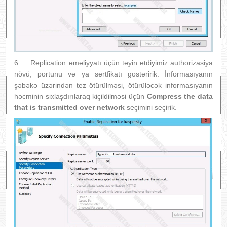
6.
Replication əməliyyatı üçün təyin etdiyimiz authorizasiya
növü, portunu və ya sertfikatı gostəririk. İnformasıyanın
şəbəkə üzərindən tez ötürülməsi, ötürüləcək informasıyanın
həcminin sixlaşdırılaraq kiçildilməsi üçün
Compress the data
that is transmitted over network
seçimini seçirik.