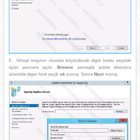
5. Virtual maşının nüsxəsi köçürüləcək digər hostu seçmək
üçün pəncərə açılır.
Browse
sixmaqla active directory
üzərində digər host seçib
ok
sıxırıq. Sonra
Next
sıxırıq.