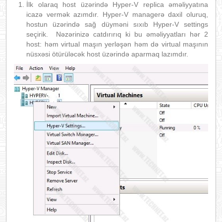
İlk olaraq host üzərində Hyper-V replica əməliyyatına
icazə vermək azımdır. Hyper-V managerə daxil oluruq,
hostun üzərində sağ düyməni sıxıb Hyper-V settings
seçirik. Nəzərinizə catdırırıq ki bu əməliyyatları hər 2
host: həm virtual maşın yerləşən həm də virtual maşının
nüsxəsi ötürüləcək host üzərində aparmaq lazımdır.