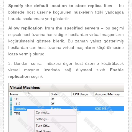
Specify the default location to store replica files
– bu
bölmədə höst üzərinə köçürülən nüsxələrin fiziki yaddaşda
harada saxlanması yeri göstərilir.
Allow replication from the specified servers –
bu seçimi
seçsək host üzərinə hansi digər hostlardan virtual maşpınların
köçürülməsini göstərə bilərik. Bu zaman yalnız göstərilmiş
hostlardan cari host üzərinə virtual maşınların köçürülməsinə
icazə vermiş oluruq.
3. Bundan sonra nüsxəsi digər host üzərinə köçürüləcək
virtual maşının üzərində sağ düyməni sıxıb
Enable
replication
seçirik