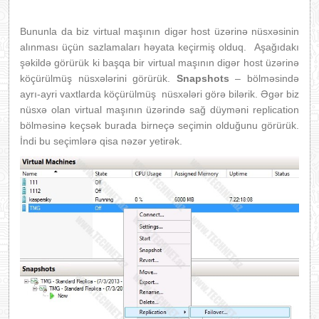
Bununla da biz virtual maşının digər host üzərinə nüsxəsinin
alınması üçün sazlamaları həyata keçirmiş olduq. Aşağıdakı
şəkildə görürük ki başqa bir virtual maşının digər host üzərinə
köçürülmüş nüsxələrini görürük.
Snapshots
– bölməsində
ayrı-ayri vaxtlarda köçürülmüş nüsxələri görə bilərik. Əgər biz
nüsxə olan virtual maşının üzərində sağ düyməni replication
bölməsinə keçsək burada birneçə seçimin olduğunu görürük.
İndi bu seçimlərə qisa nəzər yetirək.