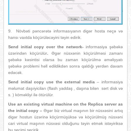
9. Növbəti pəncərətə informasıyanın digər hosta neçə və
hansı vaxtda köçürüləcəyini təyin edirik.
Send initial copy over the network-
informasiya şəbəkə
üzərindən
köçürülür
.
Əgər nüsxənin köçürülməsi zamanı
şəbəkə kəsintisi olarsa bu zaman köçürülmə əməliyyatı
şəbəkə problemi həll edildikdən sonra qaldığı yerdən davam
edəcək.
Send initial copy use the external media
– informasiya
məlumat daşıiyiciları (flash yaddaş , daşına bilən sərt disk və
s. ) köməkliyi ilə ötürülür.
Use an existing virtual machine on the Replica server as
the initial copy –
Əgər biz virtual maşının bir nüsxəsini artıq
digər hostun üzərinə köçürmüşüksə və köçürülmüş nüsxəni
cari virtual maşının nüsxəsi olduğunu təyin etmək istəyiriksə
bu seçimi seçirik.