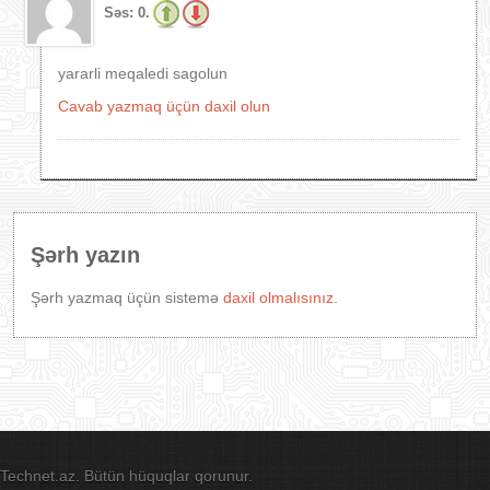
Səs:
0.
yararli meqaledi sagolun
Cavab yazmaq üçün daxil olun
Şərh yazın
Şərh yazmaq üçün sistemə
daxil olmalısınız.
Technet.az. Bütün hüquqlar qorunur.