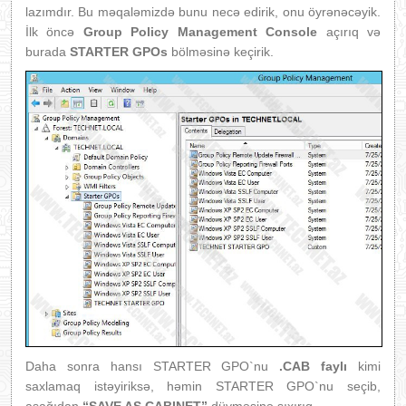
lazımdır. Bu məqaləmizdə bunu necə edirik, onu öyrənəcəyik.
İlk öncə
Group Policy Management Console
açırıq və
burada
STARTER GPOs
bölməsinə keçirik.
Daha sonra hansı STARTER GPO`nu
.CAB faylı
kimi
saxlamaq istəyiriksə, həmin STARTER GPO`nu seçib,
aşağıdan
“SAVE AS CABINET”
düyməsinə sıxırıq.