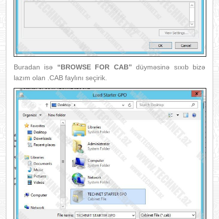
Buradan isə
“BROWSE FOR CAB”
düyməsinə sıxıb bizə
lazım olan .CAB faylını seçirik.