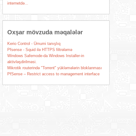
internetdə...
Oxşar mövzuda məqalələr
Kerio Control - Ümumi tanışlıq
Pfsense - Squid ilə HTTPS filtrələmə
Windows Safemode-da Windows Installer-in
aktivləşdirilməsi.
Mikrotik routerində "Torrent" yükləmələrin bloklanması
PfSense – Restrict access to management interface