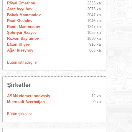
Röyal Əmrahov
2335 xal
Araz Ayyubov
2073 xal
Babək Məmmədov
2047 xal
Rauf Khalafov
1946 xal
Ramil Məmmədov
1347 xal
Şəhriyar Rzayev
1055 xal
Rizvan Bayramov
1030 xal
Elxan Əliyev
916 xal
Ağa Hüseynov
683 xal
Bütün istifadəçilər
Şirkətlər
ASAN xidmet Innovasiya Mərkəzi
12 xal
Microsoft Azerbaijan
0 xal
Bütün şirkətlər