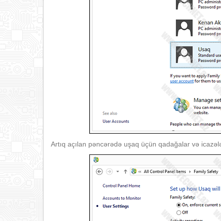
Artıq açılan pəncərədə uşaq üçün qadağalar və icazə