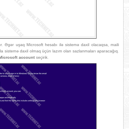
r. Əgər uşaq Microsoft hesabı ilə sistemə daxil olacaqsa, maili
la sistemə daxil olmaq üçün lazım olan sazlanmaları aparacağıq.
 Microsoft account
seçirik.