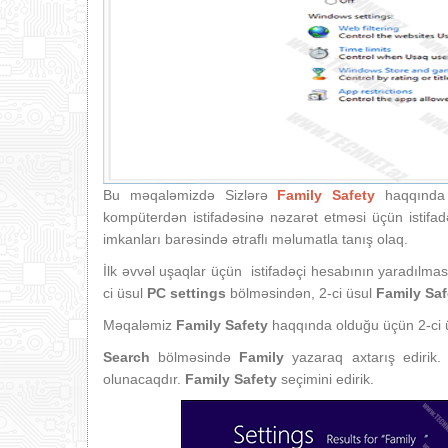
Bu məqaləmizdə Sizlərə
Family Safety
haqqında
kompüterdən istifadəsinə nəzarət etməsi üçün istifad
imkanları barəsində ətraflı məlumatla tanış olaq.
İlk əvvəl uşaqlar üçün istifadəçi hesabının yaradılma
ci üsul
PC settings
bölməsindən, 2-ci üsul
Family Saf
Məqaləmiz
Family Safety
haqqında olduğu üçün 2-ci ü
Search
bölməsində
Family
yazaraq axtarış edirik
olunacaqdır.
Family Safety
seçimini edirik.