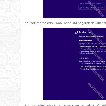
Növbəti mərhələdə
Local Account
seçərək davam edi
Artıq istifadəçi adı və parolu müəyyən etməliyik. Müva