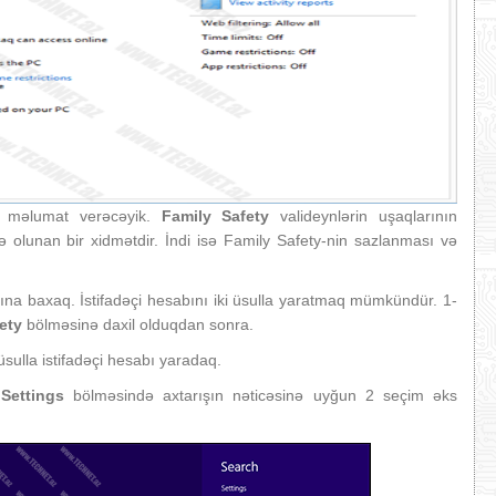
 məlumat verəcəyik.
Family Safety
valideynlərin uşaqlarının
ə olunan bir xidmətdir. İndi isə Family Safety-nin sazlanması və
sına baxaq. İstifadəçi hesabını iki üsulla yaratmaq mümkündür. 1-
ety
bölməsinə daxil olduqdan sonra.
sulla istifadəçi hesabı yaradaq.
.
Settings
bölməsində axtarışın nəticəsinə uyğun 2 seçim əks