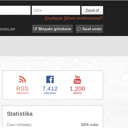
Daxil ol
Qeydiyyat
Şifrəni unutmusunuz?
Məqalə göndərin
Sual verin
ƏBƏRLƏR
RSS
7,412
1,200
Abunə ol
bəyənən
abunə
Statistika
Cəmi istifadəçi:
3054 nəfər