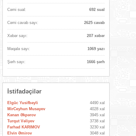
Cəmi sual:
692 sual
Cəmi cavab sayı:
2625 cavab
Xəbər sayı:
207 xəbər
Məqalə sayı:
1069 yazı
Şərh sayı:
1666 şərh
İstifadəçilər
Elgüc Yusifbəyli
4490 xal
MirCeyhun Musayev
4028 xal
Kənan Əkpərov
3945 xal
Turqut Vəliyev
3738 xal
Farhad KARIMOV
3230 xal
Elvin Əmirov
3048 xal