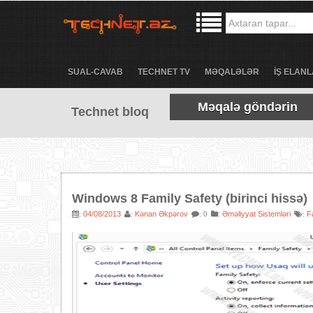
SUAL-CAVAB
TECHNET TV
MƏQALƏLƏR
İŞ ELANL
Məqalə göndərin
Technet bloq
Windows 8 Family Safety (birinci hissə)
04/08/2013
Kənan Əkpərov
:
Əməliyyat Sistemləri
F
:
:
: 0
: