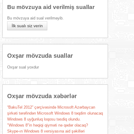
Bu mövzuya aid verilmiş suallar
Bu mövzuya aid sual verilməyib.
İlk sualı siz verin
Oxşar mövzuda suallar
Oxşar sual yoxdur
Oxşar mövzuda xəbərlər
“BakuTel 2012” çərçivəsində Microsoft Azərbaycan
şirkəti tərəfindən Microsoft Windows 8 təqdim olunacaq
Windows 8 uyğunluq loqosu təsdiq olundu.
"Windows 8"in həqiqi qiyməti nə qədər olacaq?
Skype-ın Windows 8 versiyasına aid şəkilləri