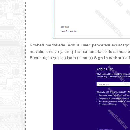
Növbəti mərhələdə
Add a user
pəncərəsi açılacaqdı
müvafiq sahəyə yazırıq. Bu nümunədə biz lokal hesab
Bunun üçün şəkildə işarə olunmuş
Sign in
without a