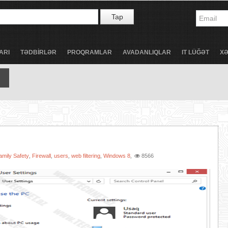
Tap
ARI
TƏDBİRLƏR
PROQRAMLAR
AVADANLIQLAR
IT LÜĞƏT
X
amily Safety
Firewall
users
web filtering
Windows 8
8566
,
,
,
,
,