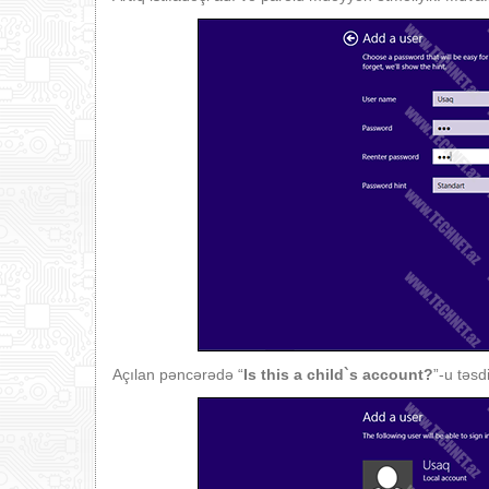
Açılan pəncərədə “
I
s this a child`s account?
”-u təsd