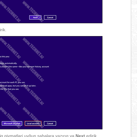
rik.
fiq qiymətləri uyğun sahələrə yazırıq və
Next
edirik.