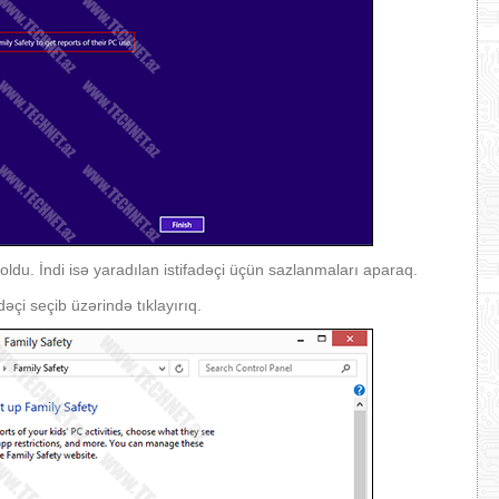
ldu. İndi isə yaradılan istifadəçi üçün sazlanmaları aparaq.
çi seçib üzərində tıklayırıq.