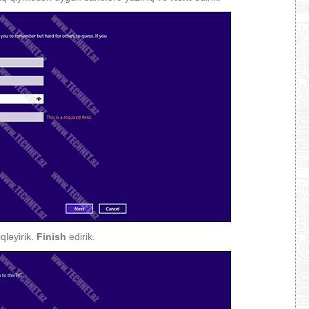
iqləyirik.
Finish
edirik.