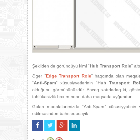
Şəkildən də göründüyü kimi “
Hub Transport Role
” alt
Əgər “
Edge Transport Role
” haqqında olan məqaləy
“
Anti-Spam
” xüsusiyyətlərinin “
Hub Transport Rol
olduğunu görmüsünüzdür. Ancaq xatırladaq ki, göstə
təhlükəsizlik baxımından daha məqsədə uyğundur.
Gələn məqalələrimizdə “Anti-Spam” xüsusiyyətinin v
edilməsindən bəhs edəcəyik.