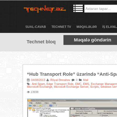
SUAL-CAVAB
TECHNET TV
MƏQALƏLƏR
İŞ ELANL
Məqalə göndərin
Technet bloq
“Hub Transport Role” üzərində “Anti-Spa
04/08/2013
Röyal Əmrahov
:
Mail
:
:
: 0
Anti-Spam
Edge Transport Role
EMC
EMS
Exchange Managem
:
,
,
,
,
Microsoft Exchange
Microsoft Exchange Server
Scripts
windows ser
,
,
,
13938