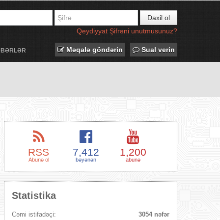
Daxil ol
Qeydiyyat
Şifrəni unutmusunuz?
Məqalə göndərin
Sual verin
ƏBƏRLƏR
RSS
7,412
1,200
Abunə ol
bəyənən
abunə
Statistika
Cəmi istifadəçi:
3054 nəfər