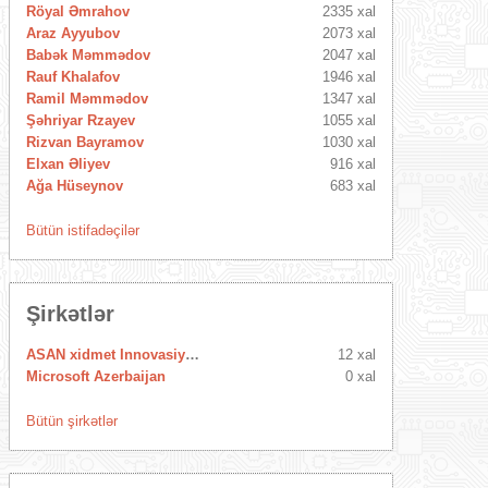
Röyal Əmrahov
2335 xal
Araz Ayyubov
2073 xal
Babək Məmmədov
2047 xal
Rauf Khalafov
1946 xal
Ramil Məmmədov
1347 xal
Şəhriyar Rzayev
1055 xal
Rizvan Bayramov
1030 xal
Elxan Əliyev
916 xal
Ağa Hüseynov
683 xal
Bütün istifadəçilər
Şirkətlər
ASAN xidmet Innovasiya Mərkəzi
12 xal
Microsoft Azerbaijan
0 xal
Bütün şirkətlər