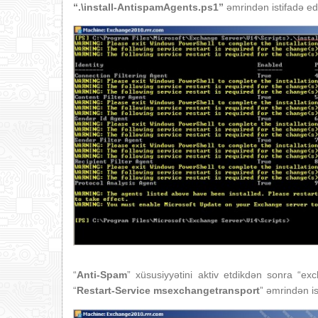
“.\install-AntispamAgents.ps1
”
əmrindən istifadə edi
“
Anti-Spam
” xüsusiyyətini aktiv etdikdən sonra “ex
“
Restart-Service msexchangetransport
” əmrindən is