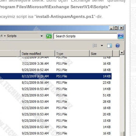
ndən aktivləşdirə bilərik. Bunu üçün “Exchange server” qurulmuş
Program Files\Microsoft\Exchange Server\V14\Scripts”
cəyimiz script isə “
install-AntispamAgents.ps1
“-dir.