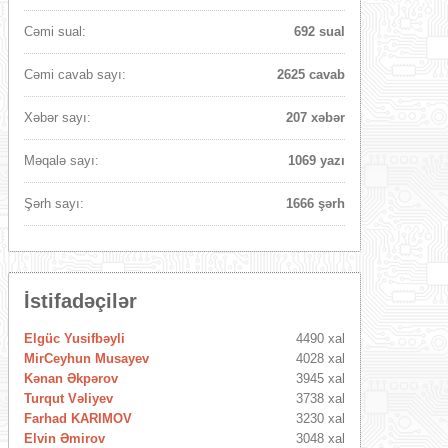
Cəmi sual:
692 sual
Cəmi cavab sayı:
2625 cavab
Xəbər sayı:
207 xəbər
Məqalə sayı:
1069 yazı
Şərh sayı:
1666 şərh
İstifadəçilər
Elgüc Yusifbəyli
4490 xal
MirCeyhun Musayev
4028 xal
Kənan Əkpərov
3945 xal
Turqut Vəliyev
3738 xal
Farhad KARIMOV
3230 xal
Elvin Əmirov
3048 xal