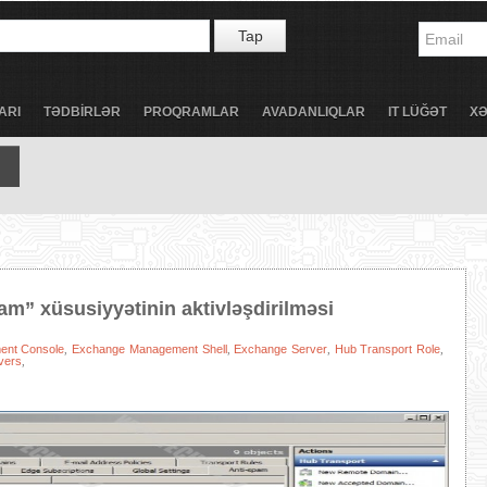
Tap
ARI
TƏDBİRLƏR
PROQRAMLAR
AVADANLIQLAR
IT LÜĞƏT
X
m” xüsusiyyətinin aktivləşdirilməsi
ent Console
Exchange Management Shell
Exchange Server
Hub Transport Role
,
,
,
,
vers
,