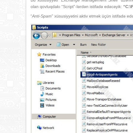
Bu xüsusiyyəti “
Exchange Management Shell
” üzəri
olan qovluqdakı “Script”-lərdən istifadə edəcəyik:
“C:\
“
Anti-Spam
” xüsusiyyətini aktiv etmək üçün istifadə edə