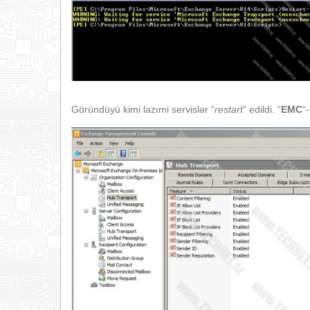
Göründüyü kimi lazımi servislər “
restart
” edildi. “
EMC
“