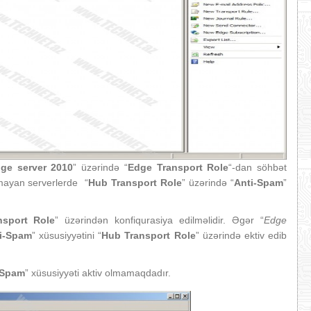
ge server 2010
” üzərində “
Edge Transport Role
“-dan söhbət
mayan serverlerde “
Hub Transport Role
” üzərində “
Anti-Spam
”
nsport Role
” üzərindən konfiqurasiya edilməlidir. Əgər “
Edge
i-Spam
” xüsusiyyətini “
Hub Transport Role
” üzərində ektiv edib
-Spam
” xüsusiyyəti aktiv olmamaqdadır.