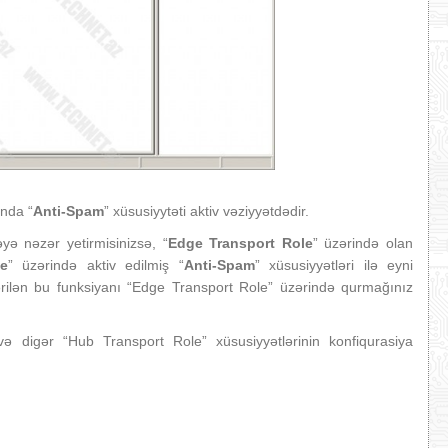
ında “
Anti-Spam
” xüsusiyytəti aktiv vəziyyətdədir.
ə nəzər yetirmisinizsə, “
Edge Transport Role
” üzərində olan
e
” üzərində aktiv edilmiş “
Anti-Spam
” xüsusiyyətləri ilə eyni
rilən bu funksiyanı “Edge Transport Role” üzərində qurmağınız
ə digər “Hub Transport Role” xüsusiyyətlərinin konfiqurasiya