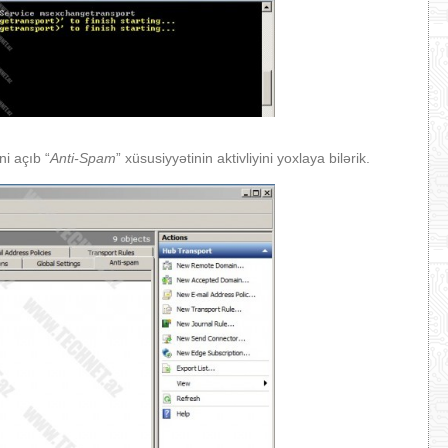
-ni açıb “
Anti-Spam
” xüsusiyyətinin aktivliyini yoxlaya bilərik.