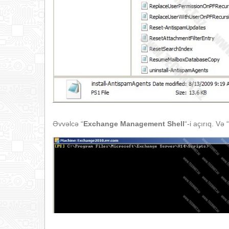
Əvvəlcə “
Exchange Management Shell
“-i açırıq. Və