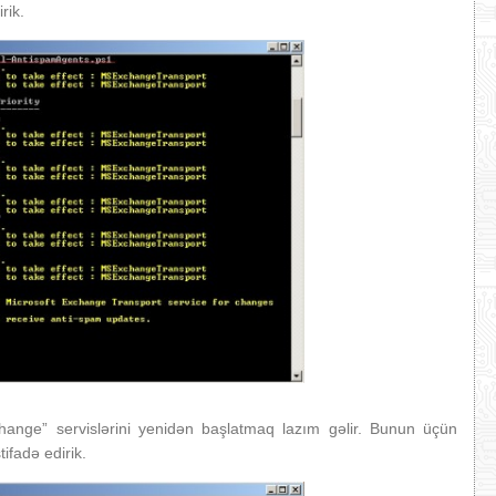
rik.
change” servislərini yenidən başlatmaq lazım gəlir. Bunun üçün
tifadə edirik.