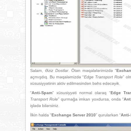
Salam,
Əziz Dostlar
. Ötən məqalələrimizdə “
Exchan
açmışdıq. Bu məqaləmizdə “
Edge Transport Role
” ol
xüsusiyyətinin aktiv edilməsindən bəhs edəcəyik.
“
Anti-Spam
” xüsusiyyəti normal olaraq “
Edge Tra
Transport Role
” qurmağa imkan yoxdursa, onda “
Ant
işlədə bilərsiniz.
İlkin halda “
Exchange Server 2010
” qurularkən “
Anti