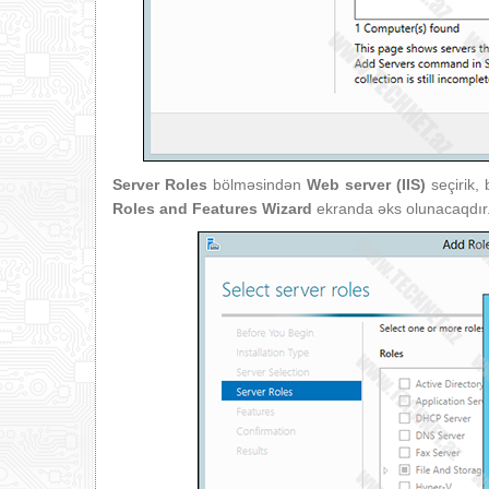
Server Roles
bölməsindən
Web server (IIS)
seçirik
Roles and Features Wizard
ekranda əks olunacaqdır