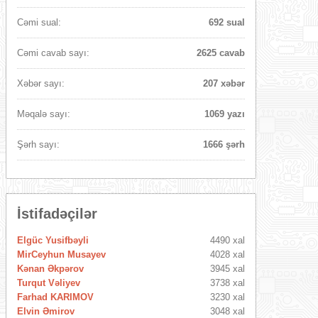
Cəmi sual:
692 sual
Cəmi cavab sayı:
2625 cavab
Xəbər sayı:
207 xəbər
Məqalə sayı:
1069 yazı
Şərh sayı:
1666 şərh
İstifadəçilər
Elgüc Yusifbəyli
4490 xal
MirCeyhun Musayev
4028 xal
Kənan Əkpərov
3945 xal
Turqut Vəliyev
3738 xal
Farhad KARIMOV
3230 xal
Elvin Əmirov
3048 xal