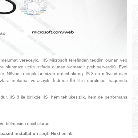
 məlumat verəcəyik. İİS Microsoft tərəfindən təqdim olunan veb
arə olunması üçün istifadə olunan xidmətdir (veb serverdir). Eyni
 Növbəti məqalələrimizdə ardıcıl olaraq İİS 8-də mövcud olan
Sizlərə məlumat verəcəyik. İndi isə İİS 8-in qurulması haqqında
r. İİS 8 ilə birlikdə İİS həm təhlükəsizlik, həm də performans
es
bölməsinə daxil oluruq.
based installation
seçib
Next
edirik.