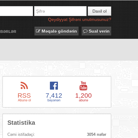
Daxil ol
Qeydiyyat
Şifrəni unutmusunuz?
Məqalə göndərin
Sual verin
ƏBƏRLƏR
RSS
7,412
1,200
Abunə ol
bəyənən
abunə
Statistika
Cəmi istifadəçi:
3054 nəfər