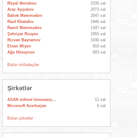
Röyal Əmrahov
2335 xal
Araz Ayyubov
2073 xal
Babək Məmmədov
2047 xal
Rauf Khalafov
1946 xal
Ramil Məmmədov
1347 xal
Şəhriyar Rzayev
1055 xal
Rizvan Bayramov
1030 xal
Elxan Əliyev
916 xal
Ağa Hüseynov
683 xal
Bütün istifadəçilər
Şirkətlər
ASAN xidmet Innovasiya Mərkəzi
12 xal
Microsoft Azerbaijan
0 xal
Bütün şirkətlər