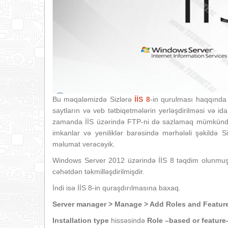
Bu məqaləmizdə Sizlərə
İİS 8
-in qurulması haqqında
saytların və veb tətbiqetmələrin yerləşdirilməsi və id
zamanda İİS üzərində FTP-ni də sazlamaq mümkündür.
imkanlar və yeniliklər barəsində mərhələli şəkildə 
məlumat verəcəyik.
Windows Server 2012 üzərində İİS 8 təqdim olunmuşdu
cəhətdən təkmilləşdirilmişdir.
İndi isə İİS 8-in quraşdırılmasına baxaq.
Server manager > Manage > Add Roles and Featur
Installation type
hissəsində
Role –based or feature-