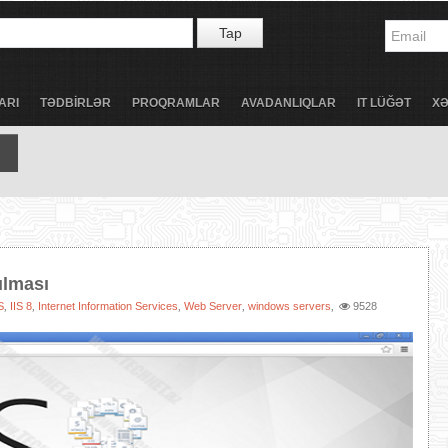
Tap
ARI
TƏDBİRLƏR
PROQRAMLAR
AVADANLIQLAR
IT LÜĞƏT
X
ulması
S
IIS 8
Internet Information Services
Web Server
windows servers
9528
,
,
,
,
,