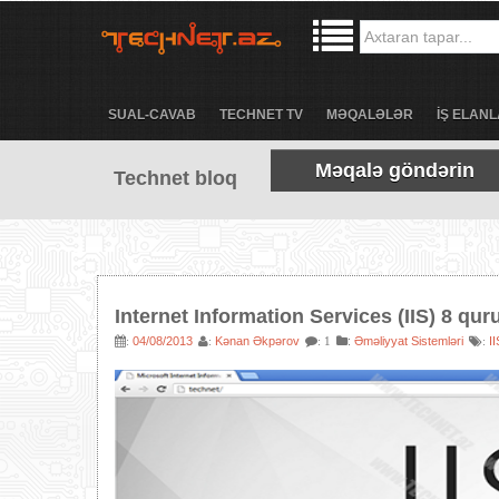
SUAL-CAVAB
TECHNET TV
MƏQALƏLƏR
İŞ ELANL
Məqalə göndərin
Technet bloq
Internet Information Services (IIS) 8 qur
04/08/2013
Kənan Əkpərov
:
Əməliyyat Sistemləri
II
:
:
: 1
: