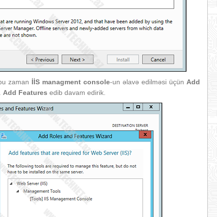
, bu zaman
İİS managment console
-un əlavə edilməsi üçün
Add
.
Add Features
edib davam edirik.