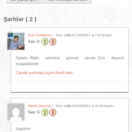
Şərhlər ( 2 )
Azer Chelebiyev
/ . Dərc edilib:A
17/04/2017 at 1:07 Axşam
Səs:
0.
Salam..Allah zehninə qüvvət versin..Çox dəyərli
məqalələrdir
Cavab yazmaq üçün daxil olun
Naseh Qasımov
/ . Dərc edilib:A
01/06/2017 at 11:46 Axşam
Səs:
0.
sagolun