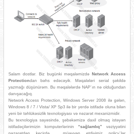
Salam dostlar. Biz bugünki məqaləmizdə
Network Access
Protection
dan bəhs edəcəyik. Məqalələri serial şəkildə
yazmağı düşünürəm. Bu məqalələrdə NAP`ın nə olduğundan
danışacağıq.
Network Access Protection, Windows Server 2008 ilə gələn,
Windows 8 / 7 / Vista/ XP Sp3 ilə bir yerdə istifadə oluna bilən
yeni bir təhlükəsizlik texnologiyası və nəzarət mexanizmidir.
Bu texnologiya sayəsində, şəbəkəmizə daxil olmaq istəyən
istifadəçilərimizin komputerlərinin
“sağlamlıq”
vəziyyətini
nəzarətdən keçirdə , müəyyən etdiyimiz policy`lər