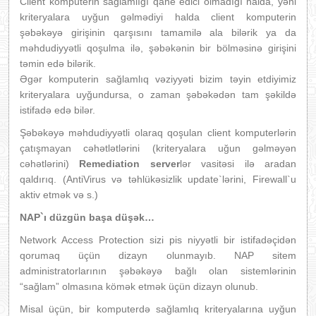
Client komputerin sağlamlığı qane edici olmadığı halda, yəni
kriteryalara uyğun gəlmədiyi halda client komputerin
şəbəkəyə girişinin qarşısını tamamilə ala bilərik ya da
məhdudiyyətli qoşulma ilə, şəbəkənin bir bölməsinə girişini
təmin edə bilərik.
Əgər komputerin sağlamlıq vəziyyəti bizim təyin etdiyimiz
kriteryalara uyğundursa, o zaman şəbəkədən tam şəkildə
istifadə edə bilər.
Şəbəkəyə məhdudiyyətli olaraq qoşulan client komputerlərin
çatışmayan cəhətlətlərini (kriteryalara uğun gəlməyən
cəhətlərini)
Remediation server
lər vasitəsi ilə aradan
qaldırıq. (AntiVirus və təhlükəsizlik update`lərini, Firewall`u
aktiv etmək və s.)
NAP`ı düzgün başa düşək…
Network Access Protection sizi pis niyyətli bir istifadəçidən
qorumaq üçün dizayn olunmayıb. NAP sitem
administratorlarının şəbəkəyə bağlı olan sistemlərinin
“sağlam” olmasına kömək etmək üçün dizayn olunub.
Misal üçün, bir komputerdə sağlamlıq kriteryalarına uyğun