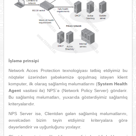
İşləmə prinsipi
Network Acces Protection texnologiyası tətbiq etdiyimiz bu
nöqtələr üzərindən şəbəkəmizə qoşulmaq istəyən klient
komputer, ilk olaraq sağlamlıq məlumatlarını (
System Health
Agent
vasitəsi ilə) NPS`ə (Network Policy Server) göndərir.
Bu sağlamlıq məlumatları, yuxarıda göstərdiyimiz sağlamlıq
kriteryalarıdır.
NPS Server isə, Clientdən gələn sağlamlıq məlumatlarını,
əvvəlcədən bizim təyin etdiyimiz kriteryalara görə
dəyərləndirir və uyğunluğunu yoxlayır.