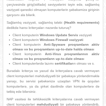
çərçivəsində giriş(istifadə) səviyyələrini təyin edə, sağlamlıq
vəziyyəti qanedici olmayan komputerlərin şəbəkəmizə girişinin
qarşısını ala bilərik.
Sağlamlıq vəziyyəti, sağlamlıq tələbi
(Health requirements)
dedikdə hansı kriteryaları nəzərdə tuturuq?
Client komputerin
Windows Update Servis
vəziyyəti
Client komputerin
Windows Firewall vəziyyəti
Client komputerin
Anti-Spyware proqramların aktiv
olması və bu proqramların up-to-date halda olması
Client komputerin
Anti-Virus proqramlarının aktiv
olması və bu proqramların up-to-date olması
Client komputerlərdə lazımı
sertifikatlar
ın olması və s.
Buradakı kriterya və yaxud da kriteryalara cavab verməyən
client komputerləri məhdudiyyətli bir şəbəkəyə yönləndirməklə
yanaşı, bu servisi şəbəkənizə uzaqdan VPN ilə qoşulan
komputerlərə, ya da şirkət daxilində olan komputerlərə də
tətbiq edə bilərsiniz.
NAP vasitəsi ilə təhlükəsizlik kriteryalarına cavab verməyən
client komputerləri
məhdudiyyəli
bir şəbəkəyə yönləndirib,