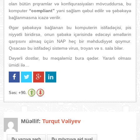
olan bütün prqramlar və konfiqurasiyaları mövcuddursa, bu
komputer
“compliant”
yəni sağlam qəbul edilir və şəbəkəyə
bağlanmasına icazə verilir.
Əgər şəbəkəyə bağlanan bu komputerin istifadəçisi, pis
niyyətli biridirsə, onun şəbəkə içərisində edəcəyi əməllərin
qarşısını almaq üçün NAP heç bir məhdudiyyət qoymur.
Qısacası bu istifadəçi sistemə virus, troyan və s. sala bilər.
Dəyərli dostlar, bu məqaləmiz bura qədər. Yararlı olması
ümidi ilə…
Səs:
+90.
Müəllif:
Turqut Vəliyev
Bu yazıya şərh
Bu mövzuya aid sual