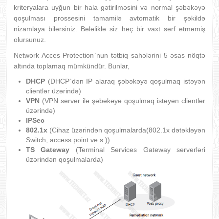
kriteryalara uyğun bir hala gətirilməsini və normal şəbəkəyə
qoşulması prossesini tamamilə avtomatik bir şəkildə
nizamlaya bilərsiniz. Beləliklə siz heç bir vaxt sərf etməmiş
olursunuz.
Network Acces Protection`nun tətbiq sahələrini 5 əsas nöqtə
altında toplamaq mümkündür. Bunlar,
DHCP
(DHCP`dən IP alaraq şəbəkəyə qoşulmaq istəyən
clientlər üzərində)
VPN
(VPN server ilə şəbəkəyə qoşulmaq istəyən clientlər
üzərində)
IPSec
802.1x
(Cihaz üzərindən qoşulmalarda(802.1x dətəkləyən
Switch, access point ve s.))
TS Gateway
(Terminal Services Gateway serverləri
üzərindən qoşulmalarda)