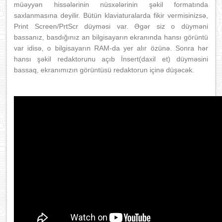
müəyyən hissələrinin nüsxələrinin şəkil formatında
saxlanmasına deyilir. Bütün klaviaturalarda fikir vermisinizsə,
Print Screen/PrtScr düyməsi var. Əgər siz o düyməni
bassanız, basdığınız an bilgisayarın ekranında hansı görüntü
var idisə, o bilgisayarın RAM-da yer alır özünə. Sonra hər
hansı şəkil redaktorunu açıb İnsert(daxil et) düyməsini
bassaq, ekranımızın görüntüsü redaktorun içinə düşəcək.