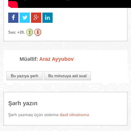
Səs:
+20.
Müəllif:
Araz Ayyubov
Bu yazıya şərh
Bu mövzuya aid sual
Şərh yazın
Şərh yazmaq üçün sistemə
daxil olmalısınız.