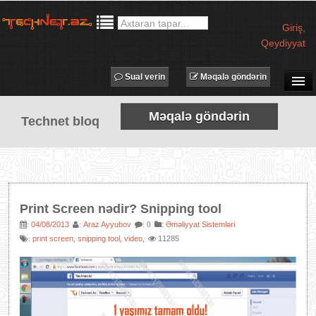
Giriş
,
Qeydiyyat
Sual verin
Məqalə göndərin
SUAL-CAVAB
Məqalə göndərin
Technet bloq
TECHNET TV
MƏQALƏLƏR
İŞ ELANLARI
TƏDBİRLƏR
Print Screen nədir? Snipping tool
PROQRAMLAR
04/08/2013
Araz Ayyubov
:
Əməliyyat Sistemləri
:
:
: 0
print screen
snipping tool
video
11285
:
,
,
,
AVADANLIQLAR
IT LÜĞƏT
XƏBƏRLƏR