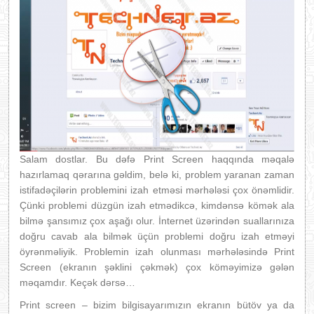
Salam dostlar. Bu dəfə Print Screen haqqında məqalə
hazırlamaq qərarına gəldim, belə ki, problem yaranan zaman
istifadəçilərin problemini izah etməsi mərhələsi çox önəmlidir.
Çünki problemi düzgün izah etmədikcə, kimdənsə kömək ala
bilmə şansımız çox aşağı olur. İnternet üzərindən suallarınıza
doğru cavab ala bilmək üçün problemi doğru izah etməyi
öyrənməliyik. Problemin izah olunması mərhələsində Print
Screen (ekranın şəklini çəkmək) çox köməyimizə gələn
məqamdır. Keçək dərsə…
Print screen – bizim bilgisayarımızın ekranın bütöv ya da