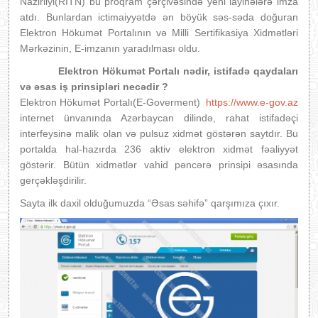
Nazirliyi(RİTN) bu proqram çərçivəsində yeni layihələrə imza
atdı. Bunlardan ictimaiyyətdə ən böyük səs-səda doğuran
Elektron Hökumət Portalının və Milli Sertifikasiya Xidmətləri
Mərkəzinin, E-imzanın yaradılması oldu.
Elektron Hökumət Portalı nədir, istifadə qaydaları
və əsas iş prinsipləri necədir ?
Elektron Hökumət Portalı(E-Goverment)
https://www.e-gov.az
internet ünvanında Azərbaycan dilində, rahat istifadəçi
interfeysinə malik olan və pulsuz xidmət göstərən saytdır. Bu
portalda hal-hazırda 236 aktiv elektron xidmət fəaliyyət
göstərir. Bütün xidmətlər vahid pəncərə prinsipi əsasında
gerçəkləşdirilir.
Sayta ilk daxil olduğumuzda “Əsas səhifə” qarşımıza çıxır.