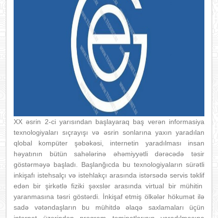
XX əsrin 2-ci yarısından başlayaraq baş verən informasiya
texnologiyaları sıçrayışı və əsrin sonlarına yaxın yaradılan
qlobal kompüter şəbəkəsi, internetin yaradılması insan
həyatının bütün sahələrinə əhəmiyyətli dərəcədə təsir
göstərməyə başladı. Başlanğıcda bu texnologiyaların sürətli
inkişafı istehsalçı və istehlakçı arasında istərsədə servis təklif
edən bir şirkətlə fiziki şəxslər arasında virtual bir mühitin
yaranmasına təsri göstərdi. İnkişaf etmiş ölkələr hökumət ilə
sadə vətəndaşların bu mühitdə əlaqə saxlamaları üçün