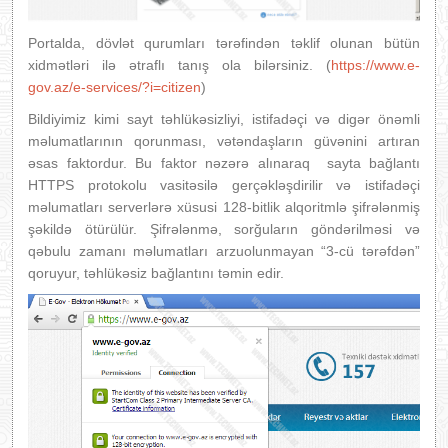
Portalda, dövlət qurumları tərəfindən təklif olunan bütün
xidmətləri ilə ətraflı tanış ola bilərsiniz. (
https://www.e-
gov.az/e-services/?i=citizen
)
Bildiyimiz kimi sayt təhlükəsizliyi, istifadəçi və digər önəmli
məlumatlarının qorunması, vətəndaşların güvənini artıran
əsas faktordur. Bu faktor nəzərə alınaraq sayta bağlantı
HTTPS protokolu vasitəsilə gerçəkləşdirilir və istifadəçi
məlumatları serverlərə xüsusi 128-bitlik alqoritmlə şifrələnmiş
şəkildə ötürülür. Şifrələnmə, sorğuların göndərilməsi və
qəbulu zamanı məlumatları arzuolunmayan “3-cü tərəfdən”
qoruyur, təhlükəsiz bağlantını təmin edir.