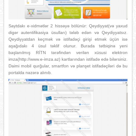
Saytdakı e-xidmətlər 2 hissəyə bölünür: Qeydiyyat(və yaxud
digər autentifikasiya üsulları) tələb edən və Qeydiyyatsız.
Qeydiyyatdan keçmək və istifadəçi girişi etmək üçün isə
aşağıdakı 4 üsul təklif olunur. Burada tətbiqinə yeni
başlanılmış RİTN tərəfindən verilən xüsusi elektron
imza(http://www.e-imza.az) kartlarından istifadə edə bilərsiniz.
Daimi mobil qurğular, smartfon və planşet istifadəçiləri də bu
portalda nəzərə alınıb.