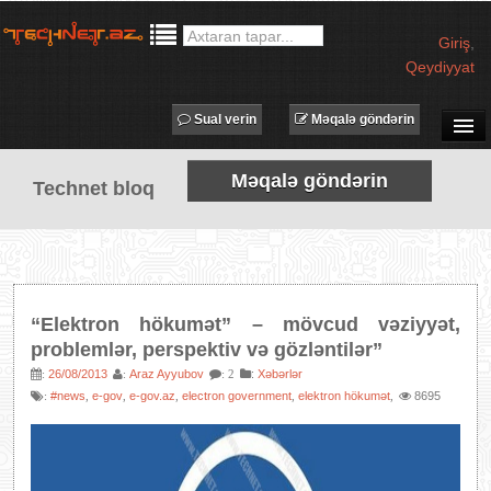
Giriş
,
Qeydiyyat
Sual verin
Məqalə göndərin
SUAL-CAVAB
Məqalə göndərin
Technet bloq
TECHNET TV
MƏQALƏLƏR
İŞ ELANLARI
TƏDBİRLƏR
“Elektron hökumət” – mövcud vəziyyət,
PROQRAMLAR
problemlər, perspektiv və gözləntilər”
AVADANLIQLAR
26/08/2013
Araz Ayyubov
:
Xəbərlər
:
:
: 2
#news
e-gov
e-gov.az
electron government
elektron hökumət
8695
:
,
,
,
,
,
IT LÜĞƏT
XƏBƏRLƏR