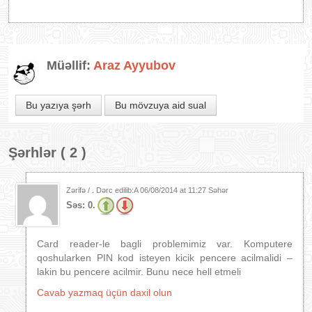
Müəllif:
Araz Ayyubov
Bu yazıya şərh
Bu mövzuya aid sual
Şərhlər ( 2 )
Zərifə / . Dərc edilib:A
06/08/2014 at 11:27 Səhər
Səs:
0.
Card reader-le bagli problemimiz var. Komputere
qoshularken PIN kod isteyen kicik pencere acilmalidi –
lakin bu pencere acilmir. Bunu nece hell etmeli
Cavab yazmaq üçün daxil olun