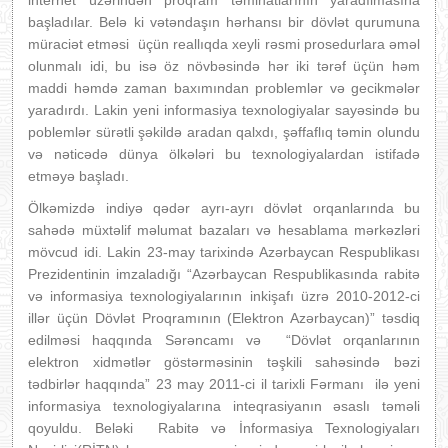
internet üzərindən proqram təminatlarının yaradılmasına
başladılar. Belə ki vətəndaşın hərhansı bir dövlət qurumuna
müraciət etməsi üçün reallıqda xeyli rəsmi prosedurlara əməl
olunmalı idi, bu isə öz növbəsində hər iki tərəf üçün həm
maddi həmdə zaman baxımından problemlər və gecikmələr
yaradırdı. Lakin yeni informasiya texnologiyalar sayəsində bu
poblemlər sürətli şəkildə aradan qalxdı, şəffaflıq təmin olundu
və nəticədə dünya ölkələri bu texnologiyalardan istifadə
etməyə başladı.
Ölkəmizdə indiyə qədər ayrı-ayrı dövlət orqanlarında bu
sahədə müxtəlif məlumat bazaları və hesablama mərkəzləri
mövcud idi. Lakin 23-may tarixində Azərbaycan Respublikası
Prezidentinin imzaladığı “Azərbaycan Respublikasında rabitə
və informasiya texnologiyalarının inkişafı üzrə 2010-2012-ci
illər üçün Dövlət Proqramının (Elektron Azərbaycan)” təsdiq
edilməsi haqqında Sərəncamı və “Dövlət orqanlarının
elektron xidmətlər göstərməsinin təşkili sahəsində bəzi
tədbirlər haqqında” 23 may 2011-ci il tarixli Fərmanı ilə yeni
informasiya texnologiyalarına inteqrasiyanın əsaslı təməli
qoyuldu. Beləki Rabitə və İnformasiya Texnologiyaları