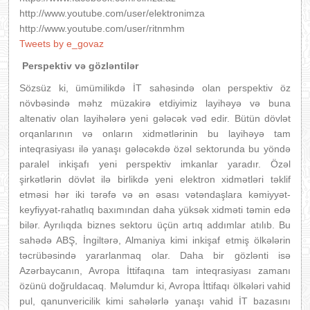
http://www.youtube.com/user/elektronimza
http://www.youtube.com/user/ritnmhm
Tweets by e_govaz
Perspektiv və gözləntilər
Sözsüz ki, ümümilikdə İT sahəsində olan perspektiv öz
növbəsində məhz müzakirə etdiyimiz layihəyə və buna
altenativ olan layihələrə yeni gələcək vəd edir. Bütün dövlət
orqanlarının və onların xidmətlərinin bu layihəyə tam
inteqrasiyası ilə yanaşı gələcəkdə özəl sektorunda bu yöndə
paralel inkişafı yeni perspektiv imkanlar yaradır. Özəl
şirkətlərin dövlət ilə birlikdə yeni elektron xidmətləri təklif
etməsi hər iki tərəfə və ən əsası vətəndaşlara kəmiyyət-
keyfiyyət-rahatlıq baxımından daha yüksək xidməti təmin edə
bilər. Ayrılıqda biznes sektoru üçün artıq addımlar atılıb. Bu
sahədə ABŞ, İngiltərə, Almaniya kimi inkişaf etmiş ölkələrin
təcrübəsində yararlanmaq olar. Daha bir gözlənti isə
Azərbaycanın, Avropa İttifaqına tam inteqrasiyası zamanı
özünü doğruldacaq. Məlumdur ki, Avropa İttifaqı ölkələri vahid
pul, qanunvericilik kimi sahələrlə yanaşı vahid İT bazasını