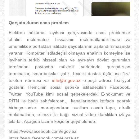
Qarşıda duran əsas problem
Elektron hökumət layihəsi çərçivəsində əsas problemlər
əhalini məlumatsız hissəsinin məlumatlandırılması və
ümumilikdə portaldan istifadə qaydalarının aşılandırılmasında
yaranır. Kompüter istifadəçisi olmayan əhalinin köməyinə isə
layihənin tərkib hissəsi olan və ayrı-ayrı dövlət qurumları
tərəfindən paytaxtın müxtəlif yerlərində quraşdırılan
terminallar, smartbokslar çatır. Texniki dəstək üçün isə 157
telefon nömrəsi və
info@e-gov.az
e-poçt adresi fəaliyyət
göstərir. Həmçinin sosial şəbəkə istifadəçiləri Facebook,
Twitter, YouTube kimi sosial şəbəkələrdəki E-hökumət və
RİTN ilə bağlı səhifələrdən, kanallarından istifadə edərək
birbaşa onları maraqlandıran suallara cavab tapa, ətraflı
məlumatlana, e-imza ilə bağlı vizual video dərslikləri izləyə
bilərlər. Aşağıda lazımı keçidlər qeyd olunub:
https://www.facebook.com/egov.az
https://www.facebook.com/eimza.az