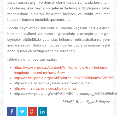
yaranmasın çalışır və demək olarki tez bir zamanda buna tam
nail olacaq. Azərbaycanın gələcəkdə Avropa İttiqfaqına üzvlük
məsələsində elektron hökumət layihəsi və vahid məlumat
bazası ölkəmizə üstünlük qazandıracaq.
Sonda qeyd etmək lazımdır ki, həyata keçirilən cari elektron
hökumət layihəsi və həmçini gələcəkdə planlaşdırılan digər
layihələr bütünlükdə vətəndaş-hökumət münasibətlərinə yeni
imic gətirəcək. Buda öz növbəsində bu bağların əsasını təşkil
edən güvən və razılığı daha da artıracaq.
İstifadə olunan veb qaynaqlar:
https://www.e-gov.az/content/?i=7&title=elektron-hokumet-
haqqinda-umumi-melumat&s=4
http://az.wikipedia.org/wiki/Elektron_h%C3%B6kum%C9%99t
http://rabita.az/az/c-layiheler/elektron-hokumet/
http://e-imza.az/services.php?lang=az
http://az.wikipedia.org/wiki/%C4%B0nformasiya_t%C9%99hl
Müəllif: Əhmədiyyə Babayev