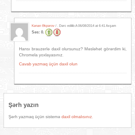
Kənan Əkpərov
/ . Dərc edilib:A
06/08/2014 at 6:41 Axşam
Səs:
0.
Hansı brauzerlə daxil olursunuz? Məsləhət görərdim ki,
Chromela yoxlayasınız.
Cavab yazmaq üçün daxil olun
Şərh yazın
Şərh yazmaq üçün sistemə
daxil olmalısınız.