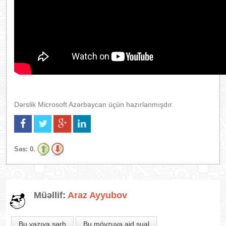
Dərslik Microsoft Azərbaycan üçün hazırlanmışdır.
Səs:
0.
Müəllif:
Araz Ayyubov
Bu yazıya şərh
Bu mövzuya aid sual