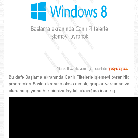
Bu dəfə Başlama ekranında Canlı Plitələrlə işləməyi öyrənirik:
proqramları Başla ekranına əlavə etmək, qruplar yaratmaq və
olara ad qoymaq hər birinizə faydalı olacağına inanırıq.