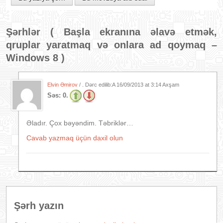
Şərhlər (
Başla ekranına əlavə etmək,
qruplar yaratmaq və onlara ad qoymaq –
Windows 8
)
Elvin Əmirov
/ . Dərc edilib:A
16/09/2013 at 3:14 Axşam
Səs:
0.
Əladır. Çox bəyəndim. Təbriklər…
Cavab yazmaq üçün daxil olun
Şərh yazın