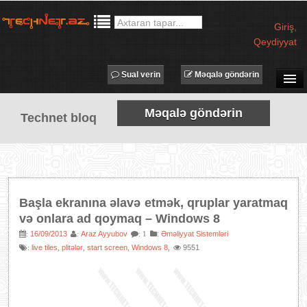
Giriş
,
Qeydiyyat
Sual verin
Məqalə göndərin
SUAL-CAVAB
Məqalə göndərin
Technet bloq
TECHNET TV
MƏQALƏLƏR
İŞ ELANLARI
TƏDBİRLƏR
Başla ekranına əlavə etmək, qruplar yaratmaq
PROQRAMLAR
və onlara ad qoymaq – Windows 8
AVADANLIQLAR
16/09/2013
Araz Ayyubov
:
Əməliyyat Sistemləri
:
:
: 1
live tiles
plitələr
start screen
Windows 8
9551
:
,
,
,
,
IT LÜĞƏT
XƏBƏRLƏR