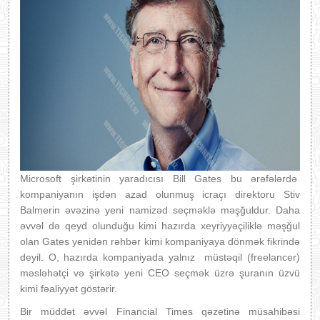
Microsoft şirkətinin yaradıcısı Bill Gates bu ərəfələrdə
kompaniyanın işdən azad olunmuş icraçı direktoru Stiv
Balmerin əvəzinə yeni namizəd seçməklə məşğuldur. Daha
əvvəl də qeyd olunduğu kimi hazırda xeyriyyəçiliklə məşğul
olan Gates yenidən rəhbər kimi kompaniyaya dönmək fikrində
deyil. O, hazırda kompaniyada yalnız müstəqil (freelancer)
məsləhətçi və şirkətə yeni CEO seçmək üzrə şuranın üzvü
kimi fəaliyyət göstərir.
Bir müddət əvvəl Financial Times qəzetinə müsahibəsi