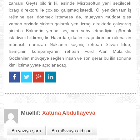
zamanı Geyts bildirir ki, əslində Microsoftun yeni seçiləcək
icraçı direktoru ilə çox sıx çalışmaq istərdi. O, yenidən tam iş
rejiminə geri dönmək istəməsə də, müəyyən müddət qısa
zaman ərzində şirkətə gələrək yeni icraçı direktorla çalışaraq
şirkətin Balmerin yerinə seçimdə səhv etmədiyini görmək
istədiyini bildirmişdir. Hazırda şirkətin icraçı director roluna ən
münasib namizən Nokianın keçmiş rəhbəri Stiven Elop,
həmçinin kompaniyanın rəhbəri Ford Alan Mulallidir.
Gözlənilən mövqeyə seçilən insan və son qərar bu ilin sonuna
kimi ictimaiyyətə açıqlanacaq.
Müəllif:
Xatuna Abdullayeva
Bu yazıya şərh
Bu mövzuya aid sual