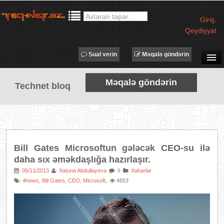
Giriş
,
Qeydiyyat
Sual verin
Məqalə göndərin
SUAL-CAVAB
Məqalə göndərin
Technet bloq
TECHNET TV
MƏQALƏLƏR
İŞ ELANLARI
TƏDBİRLƏR
Bill Gates Microsoftun gələcək CEO-su ilə
PROQRAMLAR
daha sıx əməkdaşlığa hazırlaşır.
AVADANLIQLAR
05/11/2013
Xatuna Abdullayeva
:
Xəbərlər
:
:
: 0
#news
Bill Gates
CEO
Microsoft
4653
:
,
,
,
,
IT LÜĞƏT
XƏBƏRLƏR