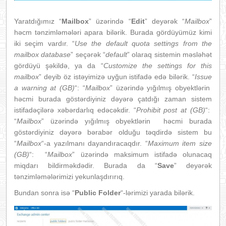
Yaratdığımız “
Mailbox
” üzərində “
Edit
” deyərək “
Mailbox
”
həcm tənzimləmələri apara bilərik. Burada gördüyümüz kimi
iki seçim vardır. “
Use the default quota settings from the
mailbox database
” seçərək “
default
” olaraq sistemin məsləhət
gördüyü şəkildə, ya da “
Customize the settings for this
mailbox
” deyib öz istəyimizə uyğun istifadə edə bilərik. “
Issue
a
warning at (GB)
“: “
Mailbox
” üzərində yığılmış obyektlərin
həcmi burada göstərdiyiniz dəyərə çatdığı zaman sistem
istifadəçilərə xəbərdarlıq edəcəkdir. “
Prohibit post at (GB)
“:
“
Mailbox
” üzərində yığılmış obyektlərin həcmi burada
göstərdiyiniz dəyərə bərabər olduğu təqdirdə sistem bu
“
Mailbox
“-a yazılmanı dayandıracaqdır. “
Maximum item size
(GB)
“: “
Mailbox
” üzərində maksimum istifadə olunacaq
miqdarı bildirməkdədir. Burada da “
Save
” deyərək
tənzimləmələrimizi yekunlaşdırırıq.
Bundan sonra isə “
Public Folder
“-lərimizi yarada bilərik.