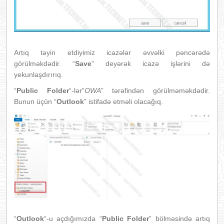
Artıq təyin etdiyimiz icazələr əvvəlki pəncərədə
görülməkdədir. “
Save
” deyərək icazə işlərini də
yekunlaşdırırıq.
“
Public Folder
“-lər”
OWA
” tərəfindən görülməməkdədir.
Bunun üçün “
Outlook
” istifadə etməli olacağıq.
“
Outlook
“-u açdığımızda “
Public Folder
” bölməsində artıq