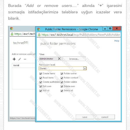
Burada “
Add or remove users….
” altında “
+
” işarəsini
sıxmaqla istifadəçilərimizə tələblərə uyğun icazələr verə
bilərik.