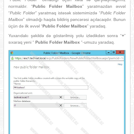
normaldır. “
Public Folder Mailbox
” yaratmazdan əvvəl
“
Public Folder
” yaratmaq istəsək sistemimizdə “
Public Folder
Mailbox
” olmadığı haqda bildiriş pəncərəsi açılacaqdır. Bunun
üçün də ilk əvvəl “
Public Folder Mailbox
” yaradaq.
Yuxarıdakı şəkildə də göstərilmiş yolu izlədikdən sonra “
+
”
sıxaraq yeni “
Public Folder Mailbox
“-umuzu yaradaq.