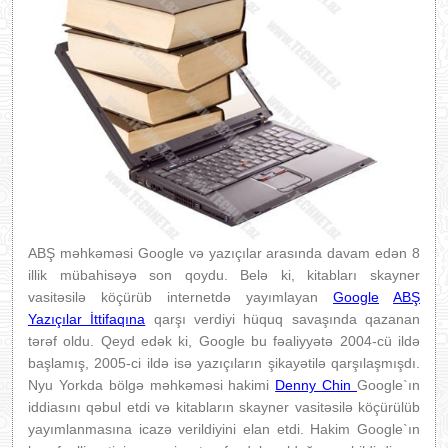
ABŞ məhkəməsi Google və yazıçılar arasında davam edən 8
illik mübahisəyə son qoydu. Belə ki, kitabları skayner
vasitəsilə köçürüb internetdə yayımlayan
Google
ABŞ
Yazıçılar İttifaqına
qarşı verdiyi hüquq savaşında qazanan
tərəf oldu. Qeyd edək ki, Google bu fəaliyyətə 2004-cü ildə
başlamış, 2005-ci ildə isə yazıçıların şikayətilə qarşılaşmışdı.
Nyu Yorkda bölgə məhkəməsi hakimi
Denny Chin
Google`ın
iddiasını qəbul etdi və kitabların skayner vasitəsilə köçürülüb
yayımlanmasına icazə verildiyini elan etdi. Hakim Google`ın