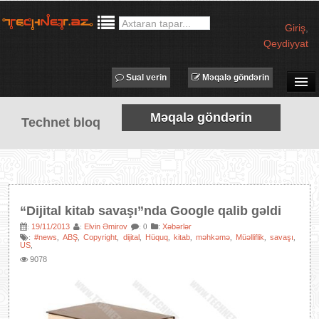
Giriş
,
Qeydiyyat
Sual verin
Məqalə göndərin
SUAL-CAVAB
Məqalə göndərin
Technet bloq
TECHNET TV
MƏQALƏLƏR
İŞ ELANLARI
TƏDBİRLƏR
“Dijital kitab savaşı”nda Google qalib gəldi
PROQRAMLAR
19/11/2013
Elvin Əmirov
:
Xəbərlər
:
:
: 0
#news
ABŞ
Copyright
dijital
Hüquq
kitab
məhkəmə
Müəlliflik
savaşı
:
,
,
,
,
,
,
,
,
,
AVADANLIQLAR
US
,
9078
IT LÜĞƏT
XƏBƏRLƏR