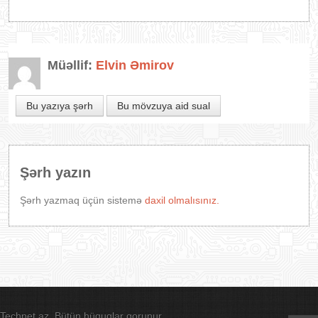
Müəllif:
Elvin Əmirov
Bu yazıya şərh
Bu mövzuya aid sual
Şərh yazın
Şərh yazmaq üçün sistemə
daxil olmalısınız.
Technet.az. Bütün hüquqlar qorunur.