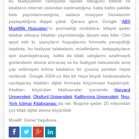
bu fəalliyyətinin cəmiyyətə faydalı olduğunu bildirdi və
kitabların internet üstündən satılmadığına, hətta bütöv şəkildə
belə yayımlanmadığına, sadəcə müəyyən hissələrinin
paylaşıldığına diqqət çəkdi. Qərara görə, Google
“
ABŞ
Müəlliflik Hüquqları
”nı pozmadığı müddətcə, kifayət qədər
tələbat olduqca kitabları yayımlamağa davam edə bilər. Chin
qeyd edir ki, yazıçıların hüquqlarına hörmətlə yanaşıldığı
təqdirdə, bu fəaliyyət tələbələrin, müəllimlərin, tədqiqatçıların
işini asanlaşdıracaq, bəlkə də kitab satışlarını azaltmayıb
gözlənilənin əksinə artıracaq və bu fəaliyyət nəticəsində artıq
çap edilməyən köhnə kitabların bir çoxuna yenidən həyat
veriləcək. Google 2004-cü ildə bir neçə böyük kitabxanalarla
razılaşaraq kitabları dijital formada köçürməyə başlamışdı.
Kitabları köçürülən kitabxanalar içərisində
Harvard
Universiteti
,
Oksford Universiteti
,
Kaliforniya Universiteti
,
Nyu-
York İctimai Kitabxanası
da var. Bugünə qədər 20 milyondan
çox kitab dijital aləmə köçürülüb.
Müəllif: Günel Yaqubova