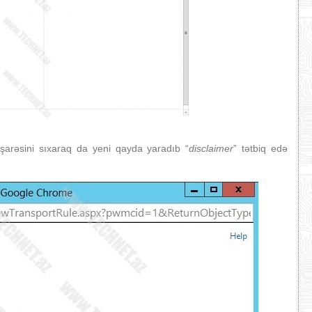
işarəsini sıxaraq da yeni qayda yaradıb “
disclaimer
” tətbiq edə