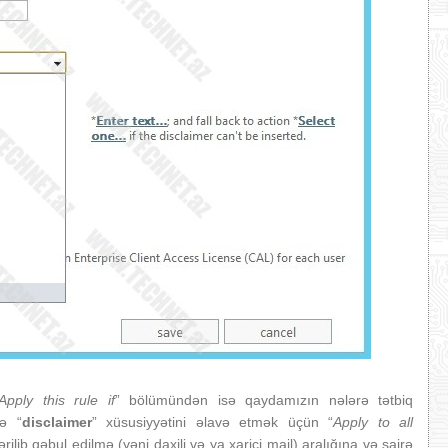
Apply this rule if
” bölümündən isə qaydamızın nələrə tətbiq
rə “
disclaimer
” xüsusiyyətini əlavə etmək üçün “
Apply to all
ərilib qəbul edilmə (yəni daxili və ya xarici mail) aralığına və sairə