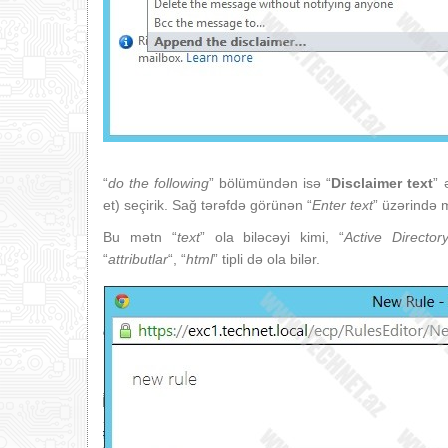
“
do the
following
” bölümündən isə “
Disclaimer text
” 
et) seçirik. Sağ tərəfdə görünən “
Enter text
” üzərində 
Bu mətn “
text
” ola biləcəyi kimi, “
Active Director
“
attributlar
“, “
html
” tipli də ola bilər.