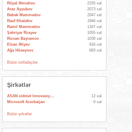
Röyal Əmrahov
2335 xal
Araz Ayyubov
2073 xal
Babək Məmmədov
2047 xal
Rauf Khalafov
1946 xal
Ramil Məmmədov
1347 xal
Şəhriyar Rzayev
1055 xal
Rizvan Bayramov
1030 xal
Elxan Əliyev
916 xal
Ağa Hüseynov
683 xal
Bütün istifadəçilər
Şirkətlər
ASAN xidmet Innovasiya Mərkəzi
12 xal
Microsoft Azerbaijan
0 xal
Bütün şirkətlər