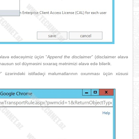
əlavə edəcəyimiz üçün “
Append the disclaimer
” (disclaimer əlavə
mausun sol düyməsini sıxaraq mətnimizi əlavə edə bilərik.
y
” üzərindəki istifadəçi məlumatlarının oxunması üçün xüsusi