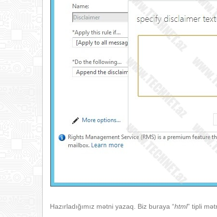
Hazırladığımız mətni yazaq. Biz buraya “
html
” tipli mət