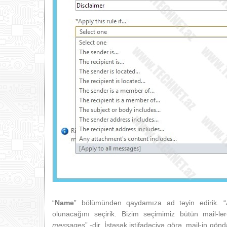
“
Name
” bölümündən qaydamıza ad təyin edirik. “
olunacağını seçirik. Bizim seçimimiz bütün mail-lə
messages
” -dir. İstəsək istifadəçiyə görə, mail-in gönd