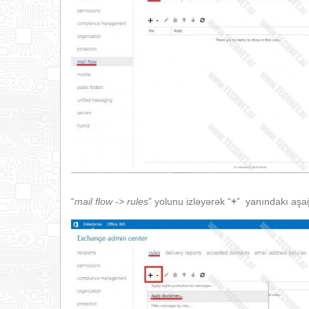
“
mail
flow
->
rules
” yolunu izləyərək “
+
” yanındakı aşağı