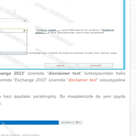
hange 2013
” üzərində “
disclaimer text
” funksiyasından bəhs
birində “
Exchange 2010
” üzərində “
disclaimer text
” xüsusiyyətinə
də bəzi qaydalar yaratmışdıq. Bu məqaləmizdə də yeni qayda
k.