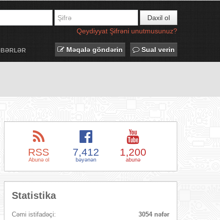
Daxil ol
Qeydiyyat
Şifrəni unutmusunuz?
Məqalə göndərin
Sual verin
ƏBƏRLƏR
RSS
7,412
1,200
Abunə ol
bəyənən
abunə
Statistika
Cəmi istifadəçi:
3054 nəfər