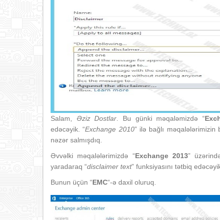
Salam,
Əziz Dostlar
. Bu günki məqaləmizdə “
Exc
edəcəyik. “
Exchange 2010
” ilə bağlı məqalələrimizin 
nəzər salmışdıq.
Əvvəlki məqalələrimizdə “
Exchange 2013
” üzərin
yaradaraq “
disclaimer text
” funksiyasını tətbiq edəcəyi
Bunun üçün “
EMC
“-ə daxil oluruq.