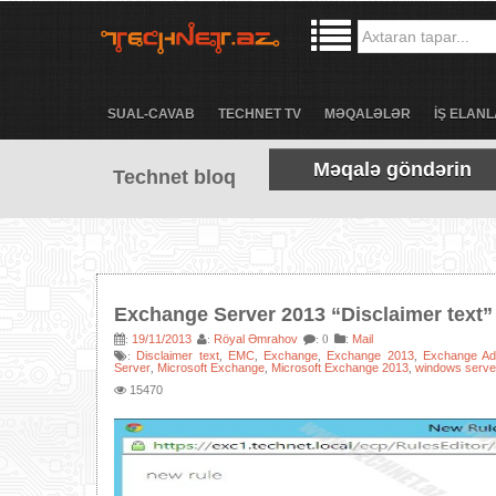
SUAL-CAVAB
TECHNET TV
MƏQALƏLƏR
İŞ ELANL
Məqalə göndərin
Technet bloq
Exchange Server 2013 “Disclaimer text”
19/11/2013
Röyal Əmrahov
:
Mail
:
:
: 0
Disclaimer text
EMC
Exchange
Exchange 2013
Exchange Adm
:
,
,
,
,
Server
Microsoft Exchange
Microsoft Exchange 2013
windows serve
,
,
,
15470