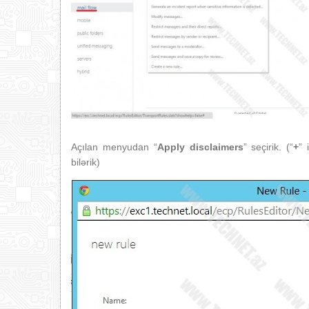
Açılan menyudan “
Apply disclaimers
” seçirik. (“
+
” 
bilərik)