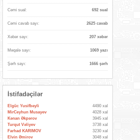
Cəmi sual:
692 sual
Cəmi cavab sayı:
2625 cavab
Xəbər sayı:
207 xəbər
Məqalə sayı:
1069 yazı
Şərh sayı:
1666 şərh
İstifadəçilər
Elgüc Yusifbəyli
4490 xal
MirCeyhun Musayev
4028 xal
Kənan Əkpərov
3945 xal
Turqut Vəliyev
3738 xal
Farhad KARIMOV
3230 xal
Elvin Əmirov
3048 xal