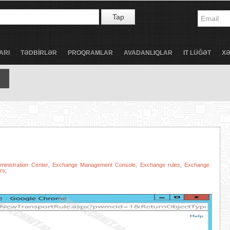
Tap
ARI
TƏDBİRLƏR
PROQRAMLAR
AVADANLIQLAR
IT LÜĞƏT
X
inistration Center
Exchange Management Console
Exchange rules
Exchange
,
,
,
rs
,