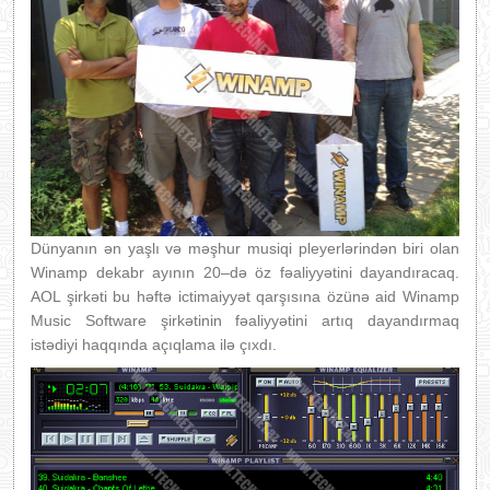
Dünyanın ən yaşlı və məşhur musiqi pleyerlərindən biri olan
Winamp dekabr ayının 20–də öz fəaliyyətini dayandıracaq.
AOL şirkəti bu həftə ictimaiyyət qarşısına özünə aid Winamp
Music Software şirkətinin fəaliyyətini artıq dayandırmaq
istədiyi haqqında açıqlama ilə çıxdı.