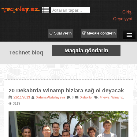
Giriş
,
Qeydiyyat
Sual verin
Məqalə göndərin
SUAL-CAVAB
Məqalə göndərin
Technet bloq
TECHNET TV
MƏQALƏLƏR
İŞ ELANLARI
TƏDBİRLƏR
20 Dekabrda Winamp bizlərə sağ ol deyəcək
PROQRAMLAR
22/11/2013
Xatuna Abdullayeva
:
Xəbərlər
#news
Winamp
:
:
: 0
:
,
,
3119
AVADANLIQLAR
IT LÜĞƏT
XƏBƏRLƏR