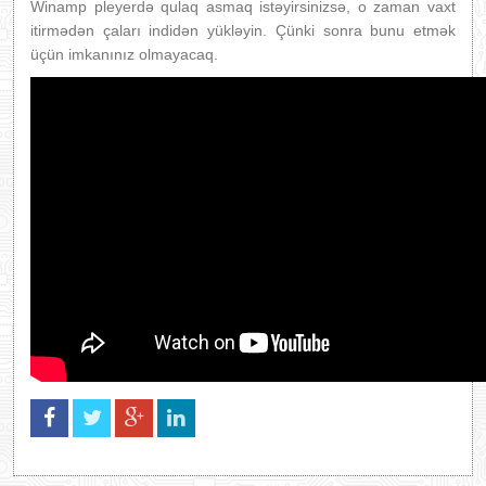
Winamp pleyerdə qulaq asmaq istəyirsinizsə, o zaman vaxt
itirmədən çaları indidən yükləyin. Çünki sonra bunu etmək
üçün imkanınız olmayacaq.