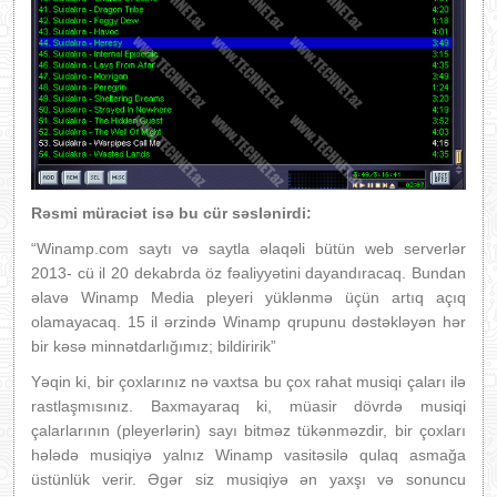
Rəsmi müraciət isə bu cür səslənirdi:
“Winamp.com saytı və saytla əlaqəli bütün web serverlər
2013- cü il 20 dekabrda öz fəaliyyətini dayandıracaq. Bundan
əlavə Winamp Media pleyeri yüklənmə üçün artıq açıq
olamayacaq. 15 il ərzində Winamp qrupunu dəstəkləyən hər
bir kəsə minnətdarlığımız; bildiririk”
Yəqin ki, bir çoxlarınız nə vaxtsa bu çox rahat musiqi çaları ilə
rastlaşmısınız. Baxmayaraq ki, müasir dövrdə musiqi
çalarlarının (pleyerlərin) sayı bitməz tükənməzdir, bir çoxları
hələdə musiqiyə yalnız Winamp vasitəsilə qulaq asmağa
üstünlük verir. Əgər siz musiqiyə ən yaxşı və sonuncu