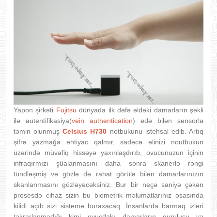
Yapon şirkəti
Fujitsu
dünyada ilk dəfə əldəki damarların şəkli
ilə autentifikasiya(
vein authentication
) edə bilən sensorla
təmin olunmuş
Celsius H730
notbukunu istehsal edib. Artıq
şifrə yazmağa ehtiyac qalmır, sadəcə əlinizi noutbukun
üzərində müvafiq hissəyə yaxınlaşdırıb, ovucunuzun içinin
infraqırmızı şüalanmasını daha sonra skanerlə rəngi
tündləşmiş və gözlə də rahat görülə bilən damarlarınızın
skanlanmasını gözləyəcəksiniz. Bur bir neçə saniyə çəkən
prosesdə cihaz sizin bu biometrik məlumatlarınız əsasında
kilidi açıb sizi sistemə buraxacaq. İnsanlarda barmaq izləri
təkrarlanmadığı kimi ovucdakı damarların quruluşu və