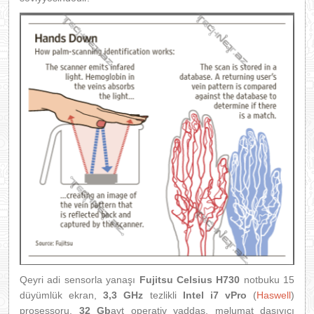
Qeyri adi sensorla yanaşı
Fujitsu Celsius H730
notbuku 15
düyümlük ekran,
3,3 GHz
tezlikli
Intel i7 vPro
(
Haswell
)
prosessoru,
32 Gb
ayt operativ yaddaş, məlumat daşıyıcı