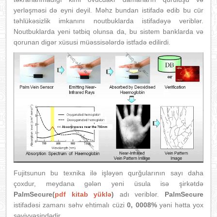
yerləşməsi də eyni deyil. Məhz bundan istifadə edib bu cür
təhlükəsizlik imkanını noutbuklarda istifadəyə veriblər.
Noutbuklarda yeni tətbiq olunsa da, bu sistem banklarda və
qorunan digər xüsusi müəssisələrdə istfadə edilirdi.
Fujitsunun bu texnika ilə işləyən qurğularının sayı daha
çoxdur, meydana gələn yeni üsula isə şirkətdə
PalmSecure(
pdf kitab yüklə
)
adı veriblər.
PalmSecure
istifadəsi zamanı səhv ehtimalı cüzi
0, 0008%
yəni hətta yox
səviyyəsindədir.