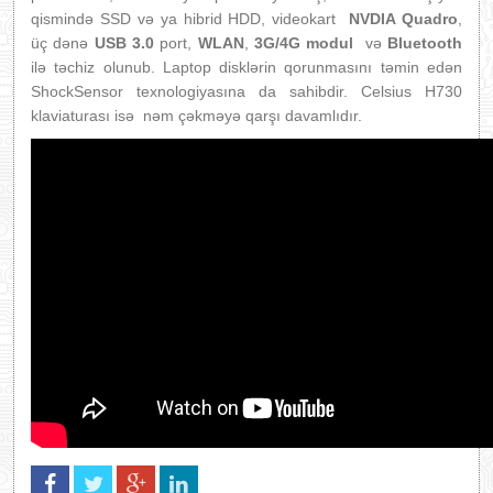
qismində SSD və ya hibrid HDD, videokart
NVDIA Quadro
,
üç dənə
USB 3.0
port,
WLAN
,
3G/4G modul
və
Bluetooth
ilə təchiz olunub. Laptop disklərin qorunmasını təmin edən
ShockSensor texnologiyasına da sahibdir. Celsius H730
klaviaturası isə nəm çəkməyə qarşı davamlıdır.