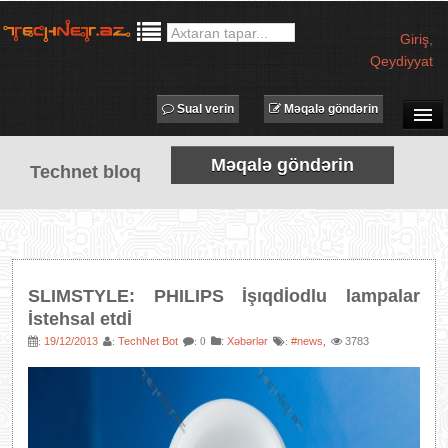
Giriş
,
Qeydiyyat
Sual verin
Məqalə göndərin
SUAL-CAVAB
Məqalə göndərin
Technet bloq
TECHNET TV
MƏQALƏLƏR
İŞ ELANLARI
TƏDBİRLƏR
SLIMSTYLE: PHILIPS İşıqdİodlu lampalar
PROQRAMLAR
İstehsal etdİ
AVADANLIQLAR
19/12/2013
TechNet Bot
:
Xəbərlər
#news
3783
:
:
: 0
:
,
IT LÜĞƏT
XƏBƏRLƏR