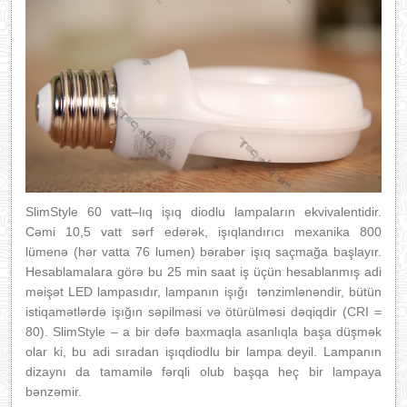
SlimStyle 60 vatt–lıq işıq diodlu lampaların ekvivalentidir.
Cəmi 10,5 vatt sərf edərək, işıqlandırıcı mexanika 800
lümenə (hər vatta 76 lumen) bərabər işıq saçmağa başlayır.
Hesablamalara görə bu 25 min saat iş üçün hesablanmış adi
məişət LED lampasıdır, lampanın işığı tənzimlənəndir, bütün
istiqamətlərdə işığın səpilməsi və ötürülməsi dəqiqdir (CRI =
80). SlimStyle – a bir dəfə baxmaqla asanlıqla başa düşmək
olar ki, bu adi sıradan işıqdiodlu bir lampa deyil. Lampanın
dizaynı da tamamilə fərqli olub başqa heç bir lampaya
bənzəmir.