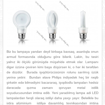
Biz bu lampaya yandan deyil birbaşa baxsaq, asanlıqla onun
armud formasında olduğunu görə bilərik. Lakin, bu təsiri
yalnız iki ölçülü görünüşdə müşahidə etmək olar. Lampanı
digər üzünə çevirən kimi başa düşürsən ki, o hər iki tərəfdən
də düzdür. Burada işıqötürücüsünün rolunu sarılmış üzük
yerinə yetirir. Bundan əlavə Philips indiyədək heç bir rəqib
şirkətin edə bilmədiyini bacararaq, işıqdiodlu lampaları hədsiz
dərəcədə qızma zamanı qoruyan metal istilik
soyuducusundan imtina edib. Yeni yaradılmış lampa adi LED
lampalardan fərqli olaraq istiliyi daha yaxşı yayır. Beləliklə bu
ixtira alüminium istiliyə davamlılıq texnikasından imtina