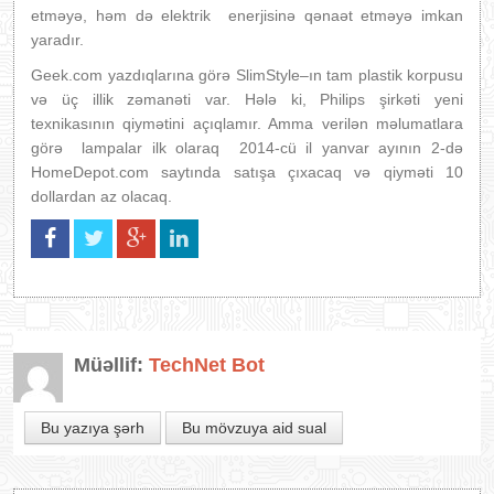
etməyə, həm də elektrik enerjisinə qənaət etməyə imkan
yaradır.
Geek.com yazdıqlarına görə SlimStyle–ın tam plastik korpusu
və üç illik zəmanəti var. Hələ ki, Philips şirkəti yeni
texnikasının qiymətini açıqlamır. Amma verilən məlumatlara
görə lampalar ilk olaraq 2014-cü il yanvar ayının 2-də
HomeDepot.com saytında satışa çıxacaq və qiyməti 10
dollardan az olacaq.
Müəllif:
TechNet Bot
Bu yazıya şərh
Bu mövzuya aid sual