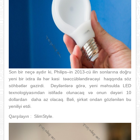
Son bir neçə aydır ki, Philips–in 2013-cü ilin sonlarına doğru
yeni bir ixtira ilə hər kəsi təəccübləndirəcəyi haqqında söz
söhbətlər gəzirdi. Deyilənlərə görə, yeni məhsulda LED
texnologiyasından istifadə olunacaq və onun dəyəri 10
dollardan daha az olacaq. Bəli, şirkət ondan gözlənilən bu
yeniliyi etdi.
Qarşılayın : SlimStyle.