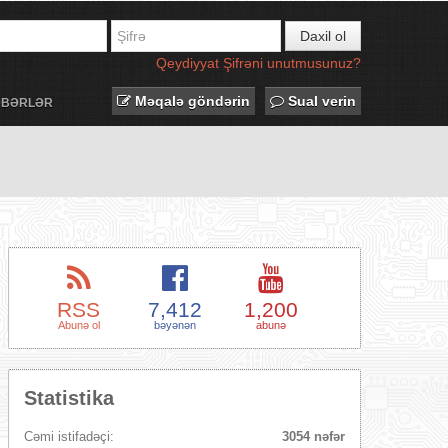
Daxil ol
Qeydiyyat
Şifrəni unutmusunuz?
Məqalə göndərin
Sual verin
ƏBƏRLƏR
RSS
7,412
1,200
Abunə ol
bəyənən
abunə
Statistika
Cəmi istifadəçi:
3054 nəfər