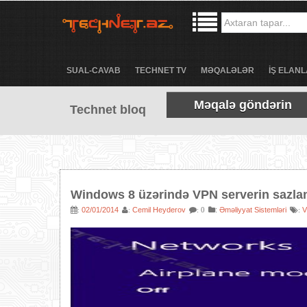
SUAL-CAVAB
TECHNET TV
MƏQALƏLƏR
İŞ ELANL
Məqalə göndərin
Technet bloq
Windows 8 üzərində VPN serverin sazla
02/01/2014
Cemil Heyderov
:
Əməliyyat Sistemləri
:
:
: 0
: