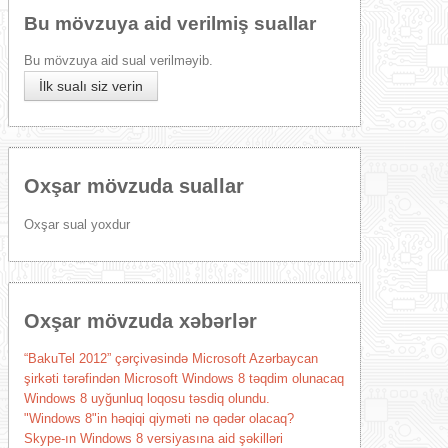
Bu mövzuya aid verilmiş suallar
Bu mövzuya aid sual verilməyib.
İlk sualı siz verin
Oxşar mövzuda suallar
Oxşar sual yoxdur
Oxşar mövzuda xəbərlər
“BakuTel 2012” çərçivəsində Microsoft Azərbaycan
şirkəti tərəfindən Microsoft Windows 8 təqdim olunacaq
Windows 8 uyğunluq loqosu təsdiq olundu.
"Windows 8"in həqiqi qiyməti nə qədər olacaq?
Skype-ın Windows 8 versiyasına aid şəkilləri