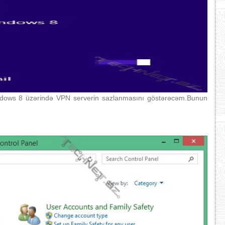
windows 8 üzərində VPN serverin sazlanmasını göstərəcəm.Bunun