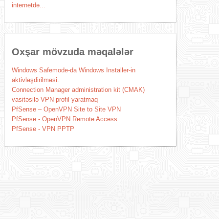
internetdə...
Oxşar mövzuda məqalələr
Windows Safemode-da Windows Installer-in
aktivləşdirilməsi.
Connection Manager administration kit (CMAK)
vasitəsilə VPN profil yaratmaq
PfSense – OpenVPN Site to Site VPN
PfSense - OpenVPN Remote Access
PfSense - VPN PPTP