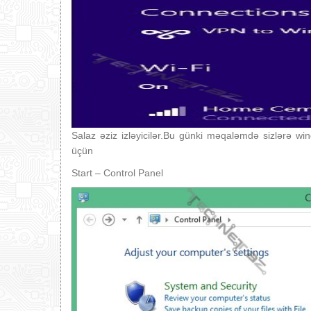
Salaz əziz izləyicilər.Bu günki məqaləmdə sizlərə 
üçün
Start – Control Panel