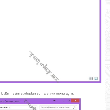
TL düyməsini sıxdıqdan sonra əlavə menu açılır.