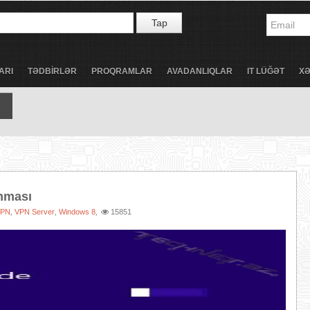
Tap
ARI
TƏDBİRLƏR
PROQRAMLAR
AVADANLIQLAR
IT LÜĞƏT
X
nması
VPN
VPN Server
Windows 8
15851
,
,
,