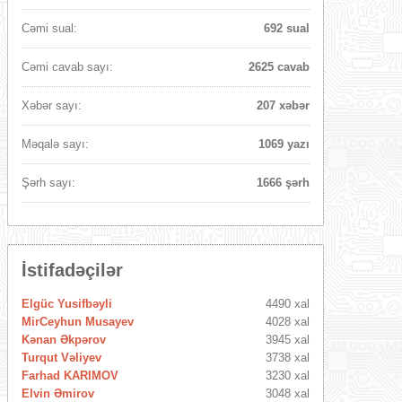
Cəmi sual:
692 sual
Cəmi cavab sayı:
2625 cavab
Xəbər sayı:
207 xəbər
Məqalə sayı:
1069 yazı
Şərh sayı:
1666 şərh
İstifadəçilər
Elgüc Yusifbəyli
4490 xal
MirCeyhun Musayev
4028 xal
Kənan Əkpərov
3945 xal
Turqut Vəliyev
3738 xal
Farhad KARIMOV
3230 xal
Elvin Əmirov
3048 xal