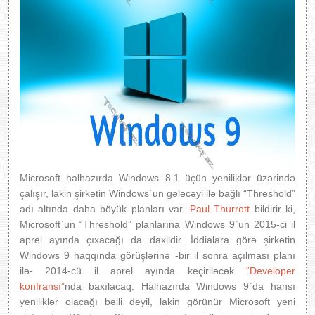
Microsoft halhazırda Windows 8.1 üçün yeniliklər üzərində
çalışır, lakin şirkətin Windows`un gələcəyi ilə bağlı “Threshold”
adı altında daha böyük planları var.
Paul Thurrott
bildirir ki,
Microsoft`un “Threshold” planlarına Windows 9`un 2015-ci il
aprel ayında çıxacağı da daxildir. İddialara görə şirkətin
Windows 9 haqqında görüşlərinə -bir il sonra açılması planı
ilə- 2014-cü il aprel ayında keçiriləcək
“Developer
konfransı”
nda baxılacaq. Halhazırda Windows 9`da hansı
yeniliklər olacağı bəlli deyil, lakin görünür Microsoft yeni