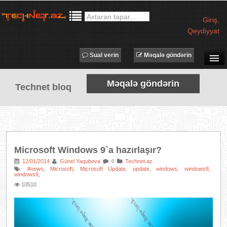
Giriş
,
Qeydiyyat
Sual verin
Məqalə göndərin
SUAL-CAVAB
Məqalə göndərin
Technet bloq
TECHNET TV
MƏQALƏLƏR
İŞ ELANLARI
TƏDBİRLƏR
Microsoft Windows 9`a hazırlaşır?
PROQRAMLAR
12/01/2014
Günel Yaqubova
:
Technet.az
:
:
: 0
#news
Microsoft
Microsoft Update
update
windows
windows8
:
,
,
,
,
,
,
AVADANLIQLAR
windows9
,
10510
IT LÜĞƏT
XƏBƏRLƏR