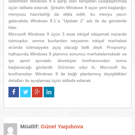
sistemdən Windows 8`ə qarşı olan tənqidləri uzaqlaşdırmaq
üçün istifadə edəcək. Şirkətin Windows 9 üçün yeni başlanğıc
menyusu hazırladığı da iddia edilir, bu menyu yaxın
gələcəkdə Windows 8.1`ə “Update 2” adı ilə də göndərilə
bilər.
Microsoft Windows 9 üçün 3 əsas inkişaf istiqaməti nəzərdə
tutmuşdur, amma bunlardan neçəsinin inkişaf mərhələsi
ərzində ictimaiyyətə açıq olacağı bəlli deyil. Proqramçı
halhazırda Windows 9 planının sonuncu mərhələlərindədir və
işə aprel ayındakı developer konfransından sonra
başlanacağı gözlənilir. Görünən odur ki, Microsoft bu
konfransdan Windows 9 ilə bağlı planlanmış dəyişiklikləri
detalları ilə açıqlamaq üçün istifadə edəcək.
Müəllif:
Günel Yaqubova