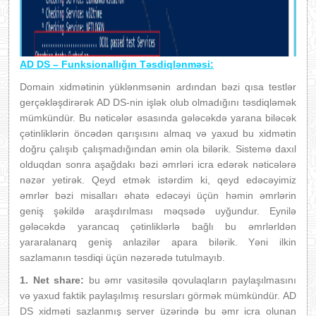
AD DS – Funksionallığın Təsdiqlənməsi:
Domain xidmətinin yüklənmsənin ardından bəzi qısa testlər
gerçəkləşdirərək AD DS-nin işlək olub olmadığını təsdiqləmək
mümkündür. Bu nəticələr əsasında gələcəkdə yarana biləcək
çətinliklərin öncədən qarışısını almaq və yaxud bu xidmətin
doğru çalışıb çalışmadığından əmin ola bilərik. Sistemə daxıl
olduqdan sonra aşağdakı bəzi əmrləri icra edərək nəticələrə
nəzər yetirək. Qeyd etmək istərdim ki, qeyd edəcəyimiz
əmrlər bəzi misalları əhatə edəcəyi üçün həmin əmrlərin
geniş şəkildə araşdırılması məqsədə uyğundur. Eynilə
gələcəkdə yarancaq çətinliklərlə bağlı bu əmrlərldən
yararalanarq geniş anlazilər apara bilərik. Yəni ilkin
sazlamanın təsdiqi üçün nəzərədə tutulmayıb.
1.
Net
share:
bu əmr vasitəsilə qovulaqların paylaşılmasını
və yaxud faktik paylaşılmış resursları görmək mümkündür.
AD
DS xidməti sazlanmış server üzərində bu əmr icra olunan