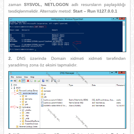
zaman
SYSVOL, NETLOGON
adlı resursların paylaşıldığı
təsdiqlənməlidir. Alternativ metod:
Start – Run
\\127.0.0.1
2.
DNS üzərində Domain xidməti xidməti tərəfindən
yaradılmış zona öz əksini tapmalıdır.