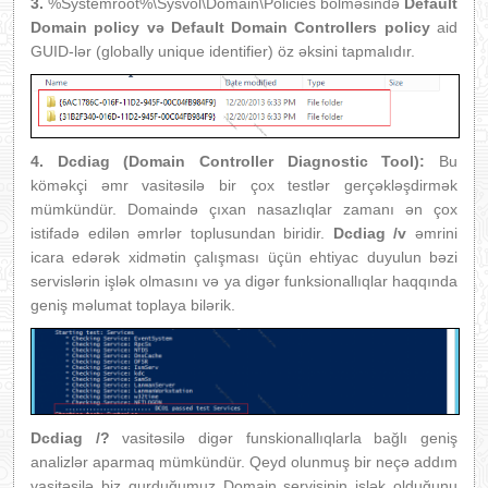
3.
%Systemroot%\Sysvol\Domain\Policies bölməsində
Default
Domain policy və Default Domain Controllers policy
aid
GUID-lər (globally unique identifier) öz əksini tapmalıdır.
4.
Dcdiag (Domain Controller Diagn
ostic Tool):
Bu
köməkçi əmr vasitəsilə bir çox testlər gerçəkləşdirmək
mümkündür. Domaində çıxan nasazlıqlar zamanı ən çox
istifadə edilən əmrlər toplusundan biridir.
Dcdiag /v
əmrini
icara edərək xidmətin çalışması üçün ehtiyac duyulun bəzi
servislərin işlək olmasını və ya digər funksionallıqlar haqqında
geniş məlumat toplaya bilərik.
Dcdiag /?
vasitəsilə digər funskionallıqlarla bağlı geniş
analizlər aparmaq mümkündür. Qeyd olunmuş bir neçə addım
vasitəsilə biz qurduğumuz Domain servisinin işlək olduğunu