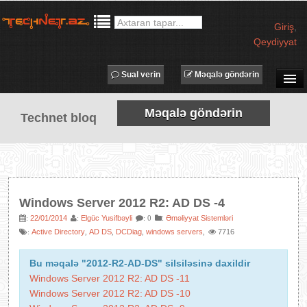
Giriş
,
Qeydiyyat
Sual verin
Məqalə göndərin
SUAL-CAVAB
Məqalə göndərin
Technet bloq
TECHNET TV
MƏQALƏLƏR
İŞ ELANLARI
TƏDBİRLƏR
Windows Server 2012 R2: AD DS -4
PROQRAMLAR
22/01/2014
Elgüc Yusifbəyli
:
Əməliyyat Sistemləri
:
:
: 0
Active Directory
AD DS
DCDiag
windows servers
7716
:
,
,
,
,
AVADANLIQLAR
IT LÜĞƏT
Bu məqalə "2012-R2-AD-DS" silsiləsinə daxildir
Windows Server 2012 R2: AD DS -11
XƏBƏRLƏR
Windows Server 2012 R2: AD DS -10