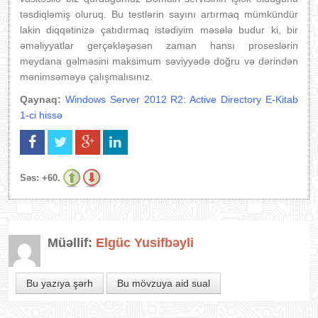
təsdiqləmiş oluruq. Bu testlərin sayını artırmaq mümkündür
lakin diqqətinizə çatıdırmaq istədiyim məsələ budur ki, bir
əməliyyatlar gerçəkləşəsən zaman hansı proseslərin
meydana gəlməsini maksimum səviyyədə doğru və dərindən
mənimsəməyə çalışmalısınız.
Qaynaq:
Windows Server 2012 R2: Active Directory E-Kitab
1-ci hissə
Səs:
+60.
Müəllif:
Elgüc Yusifbəyli
Bu yazıya şərh
Bu mövzuya aid sual