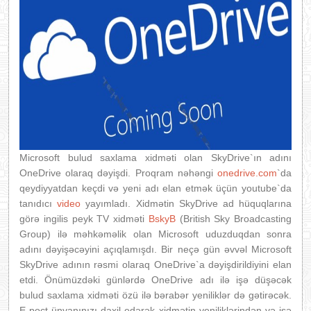
Microsoft bulud saxlama xidməti olan SkyDrive`ın adını
OneDrive olaraq dəyişdi. Proqram nəhəngi
onedrive.com
`da
qeydiyyatdan keçdi və yeni adı elan etmək üçün youtube`da
tanıdıcı
video
yayımladı. Xidmətin SkyDrive ad hüquqlarına
görə ingilis peyk TV xidməti
BskyB
(British Sky Broadcasting
Group) ilə məhkəməlik olan Microsoft uduzduqdan sonra
adını dəyişəcəyini açıqlamışdı. Bir neçə gün əvvəl Microsoft
SkyDrive adının rəsmi olaraq OneDrive`a dəyişdirildiyini elan
etdi. Önümüzdəki günlərdə OneDrive adı ilə işə düşəcək
bulud saxlama xidməti özü ilə bərabər yeniliklər də gətirəcək.
E-poçt ünvanınızı daxil edərək xidmətin yeniliklərindən və işə