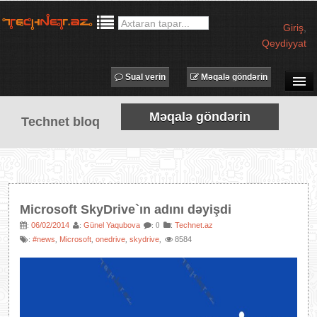
Giriş
,
Qeydiyyat
Sual verin
Məqalə göndərin
SUAL-CAVAB
Məqalə göndərin
Technet bloq
TECHNET TV
MƏQALƏLƏR
İŞ ELANLARI
TƏDBİRLƏR
Microsoft SkyDrive`ın adını dəyişdi
PROQRAMLAR
06/02/2014
Günel Yaqubova
:
Technet.az
:
:
: 0
#news
Microsoft
onedrive
skydrive
8584
:
,
,
,
,
AVADANLIQLAR
IT LÜĞƏT
XƏBƏRLƏR