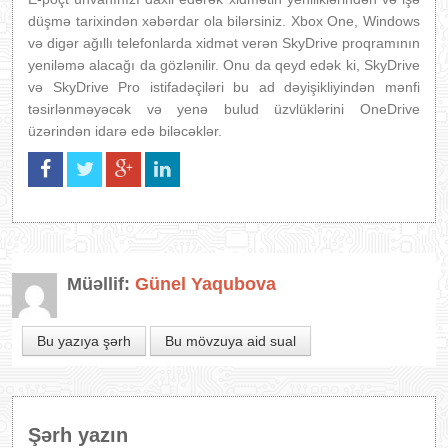
düşmə tarixindən xəbərdar ola bilərsiniz. Xbox One, Windows
və digər ağıllı telefonlarda xidmət verən SkyDrive proqramının
yeniləmə alacağı da gözlənilir. Onu da qeyd edək ki, SkyDrive
və SkyDrive Pro istifadəçiləri bu ad dəyişikliyindən mənfi
təsirlənməyəcək və yenə bulud üzvlüklərini OneDrive
üzərindən idarə edə biləcəklər.
Müəllif:
Günel Yaqubova
Bu yazıya şərh
Bu mövzuya aid sual
Şərh yazın