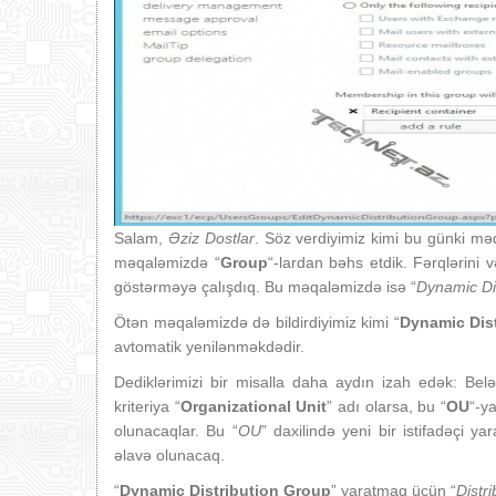
Salam,
Əziz Dostlar
. Söz verdiyimiz kimi bu günki m
məqaləmizdə “
Group
“-lardan bəhs etdik. Fərqlərini v
göstərməyə çalışdıq. Bu məqaləmizdə isə “
Dynamic Di
Ötən məqaləmizdə də bildirdiyimiz kimi “
Dynamic Dis
avtomatik yenilənməkdədir.
Dediklərimizi bir misalla daha aydın izah edək: Belə
kriteriya “
Organizational Unit
” adı olarsa, bu “
OU
“-y
olunacaqlar. Bu “
OU
” daxilində yeni bir istifadəçi ya
əlavə olunacaq.
“
Dynamic Distribution Group
” yaratmaq üçün “
Distr