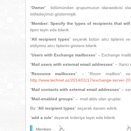
“
Owner
” bölümündən qrupumuzun idarəedicisi olaraq
istifadəçimizi göstərmişik.
“
Member: Specify the types of recipients that wil
tipini təyin edə bilərik.
“
All recipient types
” seçərək bütün alıcı tiplərini və
etdiyimiz alıcı tiplərini göstərə bilərik.
“
Users with Exchange mailboxes
” – Exchange mailbo
“
Mail users with external email addresses
” – Xarici
“
Resource mailboxes
” – “
Room mailbox
” və
http://www.technet.az/2014/01/17/exchange-server-2
“
Mail contacts with external email addresses
” – xa
“
Mail-enabled groups
” – mail aktiv olan qruplar.
Biz “
All recipient types
” seçərək davam edirik.
“
add a rule
” deyərək kriteriya təyin edə bilərik.