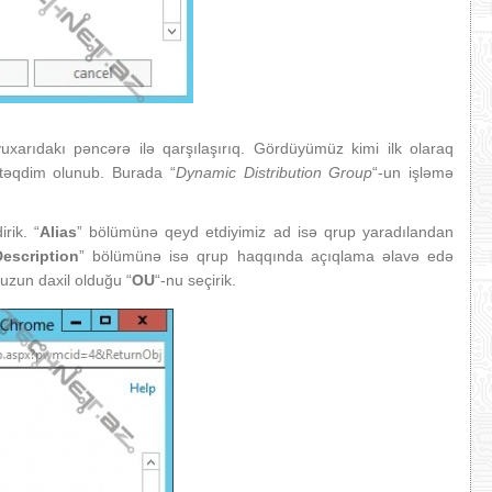
uxarıdakı pəncərə ilə qarşılaşırıq. Gördüyümüz kimi ilk olaraq
 təqdim olunub. Burada “
Dynamic Distribution Group
“-un işləmə
rik. “
Alias
” bölümünə qeyd etdiyimiz ad isə qrup yaradılandan
Description
” bölümünə isə qrup haqqında açıqlama əlavə edə
zun daxil olduğu “
OU
“-nu seçirik.