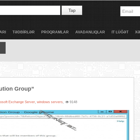
Tap
ARI
TƏDBİRLƏR
PROQRAMLAR
AVADANLIQLAR
IT LÜĞƏT
X
ution Group”
rosoft Exchange Server
windows servers
9148
,
,