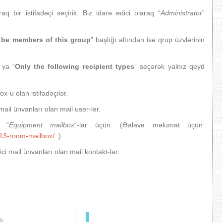
 bir istifadəçi seçirik. Biz idarə edici olaraq “
Administrator
”
l be members of this group
” başlığı altından isə qrup üzvlərinin
 ya “
Only the following recipient types
” seçərək yalnız qeyd
x-u olan istifadəçilər.
 mail ünvanları olan mail user-lər.
 “
Equipment mailbox
“-lar üçün. (Əalavə məlumat üçün:
013-room-mailbox/
)
rici mail ünvanları olan mail kontakt-lar.