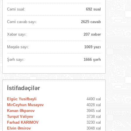
Cəmi sual:
692 sual
Cəmi cavab sayı:
2625 cavab
Xəbər sayı:
207 xəbər
Məqalə sayı:
1069 yazı
Şərh sayı:
1666 şərh
İstifadəçilər
Elgüc Yusifbəyli
4490 xal
MirCeyhun Musayev
4028 xal
Kənan Əkpərov
3945 xal
Turqut Vəliyev
3738 xal
Farhad KARIMOV
3230 xal
Elvin Əmirov
3048 xal