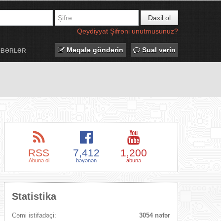
Daxil ol
Qeydiyyat
Şifrəni unutmusunuz?
Məqalə göndərin
Sual verin
ƏBƏRLƏR
RSS
7,412
1,200
Abunə ol
bəyənən
abunə
Statistika
Cəmi istifadəçi:
3054 nəfər