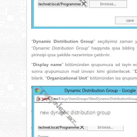
“
Dynamic Distribution Group
” seçdiyimiz zaman y
“
Dynamic Distribution Group
” haqqında qısa bildiriş
pirinsipi qısa şəkildə nəzərimizə çatdırılır.
“
Display name
” bölümündən qrupumuza ad təyin edi
sonra qrupumuzun mail ünvanı kimi göstəriləcək. “
bilərik. “
Organizational Unit
” bölümündən isə qrupumu