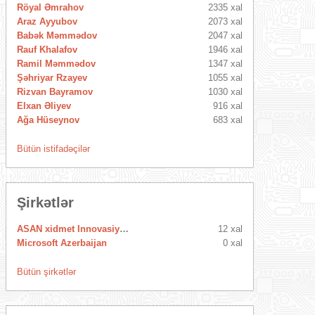
Röyal Əmrahov
2335 xal
Araz Ayyubov
2073 xal
Babək Məmmədov
2047 xal
Rauf Khalafov
1946 xal
Ramil Məmmədov
1347 xal
Şəhriyar Rzayev
1055 xal
Rizvan Bayramov
1030 xal
Elxan Əliyev
916 xal
Ağa Hüseynov
683 xal
Bütün istifadəçilər
Şirkətlər
ASAN xidmet Innovasiya Mərkəzi
12 xal
Microsoft Azerbaijan
0 xal
Bütün şirkətlər