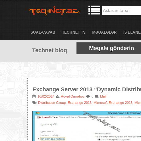
SUAL-CAVAB
TECHNET TV
MƏQALƏLƏR
İŞ ELANL
Məqalə göndərin
Technet bloq
Exchange Server 2013 “Dynamic Distrib
10/02/2014
Röyal Əmrahov
:
Mail
:
:
: 0
Distribution Group
Exchange 2013
Microsoft Exchange 2013
Mic
:
,
,
,