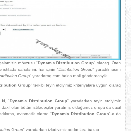
əqaləmizin mövzusu “
Dynamic Distribution Group
” olacaq. Ötən
ə istifadə sahələrini, həmçinin “
Distribution Group
” yaradılmasını
stribution Group
” yaradaraq cəm halda mail göndərəcəyik.
tribution Group
” tərkibi təyin etdiyimiz kriteriyalara uyğun olaraq
 ki, “
Dynamic Distribution Group
” yaradarkən təyin etdiyimiz
a daxil olan bütün istifadəçilər yaratmış olduğumuz qrupa da daxil
radılarsa, avtomatik olaraq “
Dynamic Distribution Group
“-a da
ibution Group
” yaradarkən izlədiyimiz addımlara baxaq.