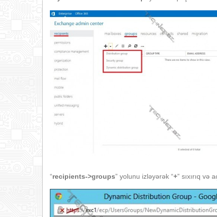
“
recipients->groups
” yolunu izləyərək “
+
” sıxırıq və 