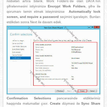
nisbətən artıra bilərik. Work Folders`də olan DATA`nın
şifrələnməsini istiyirsinizə
Encrypt Work Folders
, şifrə ilə
qorumanı təmin etmək istəyirsinizsə
Automatically lock
screen, and require a password
seçimini işarələyin. Bunları
etdikdən sonra Next ilə davam edək.
Confirmation Selections
pəncərəsində etdiklərimiz
haqqında məlumatlar çıxır.
Create
düyməsi ilə
Sync Share