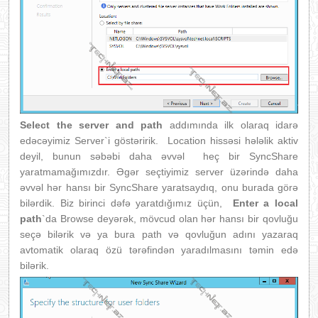
Select the server and path
addımında ilk olaraq idarə
edəcəyimiz Server`i göstəririk. Location hissəsi hələlik aktiv
deyil, bunun səbəbi daha əvvəl heç bir SyncShare
yaratmamağımızdır. Əgər seçtiyimiz server üzərində daha
əvvəl hər hansı bir SyncShare yaratsaydıq, onu burada görə
bilərdik. Biz birinci dəfə yaratdığımız üçün,
Enter a local
path
`da Browse deyərək, mövcud olan hər hansı bir qovluğu
seçə bilərik və ya bura path və qovluğun adını yazaraq
avtomatik olaraq özü tərəfindən yaradılmasını təmin edə
bilərik.