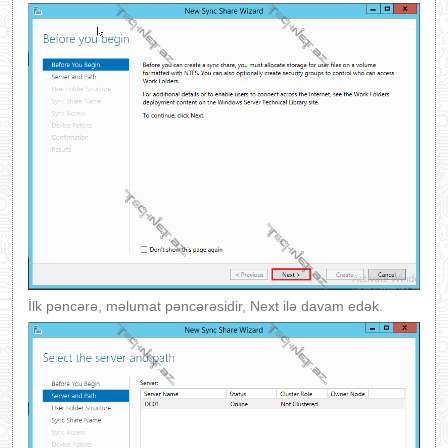
İlk pəncərə, məlumat pəncərəsidir, Next ilə davam edək.