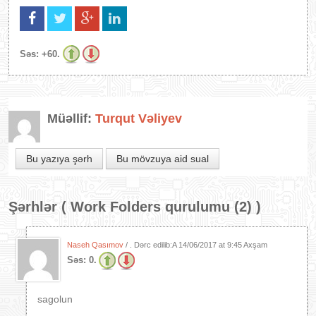
Səs:
+60.
Müəllif:
Turqut Vəliyev
Bu yazıya şərh
Bu mövzuya aid sual
Şərhlər (
Work Folders qurulumu (2)
)
Naseh Qasımov
/ . Dərc edilib:A
14/06/2017 at 9:45 Axşam
Səs:
0.
sagolun