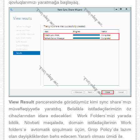
qovluqlarımızı yaratmağa başlayaq.
View Result
pəncərəsində görüdüymüz kimi sync share`mızı
müvəffəqiyyətlə yaratdıq. Beləliklə istifadəçilərimizin öz
cihazlarından idarə edəcəkləri Work Folders`mizi yarada
bildik. Növbəti məqalədə, domain istifadəçilərinin Work
folders`ə avtomatik qoşulması üçün, Grop Policy`də lazım
olan dəyişikliklərdən bəhs edəcəm.Yararlı olması ümidi ilə.