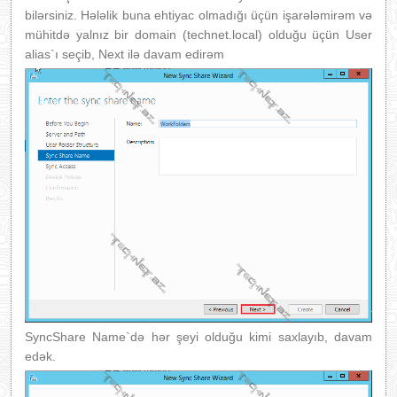
bilərsiniz. Hələlik buna ehtiyac olmadığı üçün işarələmirəm və
mühitdə yalnız bir domain (technet.local) olduğu üçün User
alias`ı seçib, Next ilə davam edirəm
SyncShare Name`də hər şeyi olduğu kimi saxlayıb, davam
edək.