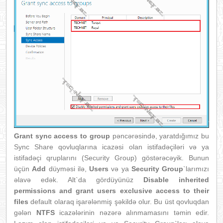
Grant sync access to group
pəncərəsində, yaratdığımız bu
Sync Share qovluqlarına icazəsi olan istifadəçiləri və ya
istifadəçi qruplarını (Security Group) göstərəcəyik. Bunun
üçün
Add
düyməsi ilə,
Users
və ya
Security Group
`larımızı
əlavə edək. Alt`da gördüyünüz
Disable inherited
permissions and grant users exclusive access to their
files
default olaraq işarələnmiş şəkildə olur. Bu üst qovluqdan
gələn
NTFS
icazələrinin nəzərə alınmamasını təmin edir.