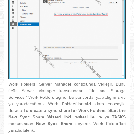
Work Folders, Server Manager konsolunda yerləşir. Bunu
üçün Server Manager konsolundan, File and Storage
Services->Work Folders açırıq. Bu pəncərdə, yaratdığımız və
ya yaradacağımız Work Folders`lərimizi idarə edəcəyik.
Burada
To create a sync share for Work Folders, Start the
New Sync Share Wizard
linki vasitəsi ilə və ya
TASKS
menusundan
New Sync Share
deyərək Work Folder`ləri
yarada bilərik.