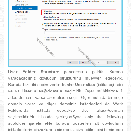
User Folder Structure
pəncərəsinə gəldik. Burada
yaradacağımız qovluğun strukturunu müəyyən edəcəyik.
Burada bizə iki seçim verilir, bunlar
User alias
(istifadəçi adı)
və ya
User alias@domain
seçimidir. Əgər mühitinizdə 1
ədəd domain varsa User alias`ı seçin. Əgər mühitdə bir neçə
domain varsa və digər domainin istifadəçiləri də Work
Folders`dən istifadə edəcəksə User alias@domain
seçilməlidir.Alt hissədə yerləşənSync only the following
subfolder işarələməklə burada göstərilən alt qovluqların
istifadəçilərin cihzazlarına sinxronizasiya edilməsini təmin edə