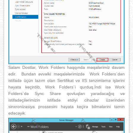
Salam Dostlar, Work Folders haqqında məqalərimiz davam
edir. Bundan əvvəlki məqalələrimizdə Work Folders`dən
istifadə üçün lazım olan Sertifikat və IIS tənzimləmə işlərini
həyata keçirdib, Work Folders`i qurduq.İndi isə Work
Folders`də Sync Share qovluqları yaradacağıq və
istifadəçilərimizin istifadə etdiyi cihazlar üzərindən
sinxronizasiya prossesini həyata keçirə bilmələrini təmin
edəcəyik.