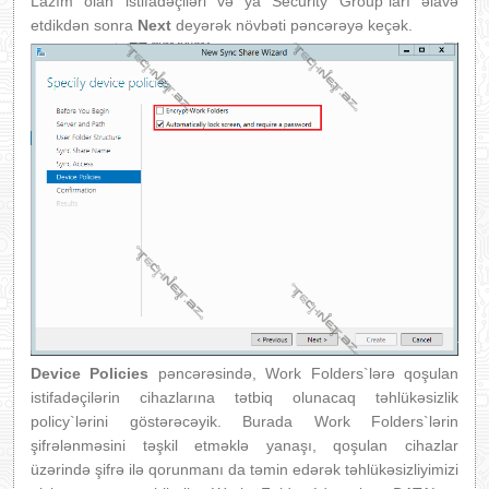
Lazım olan istifadəçiləri və ya Security Group`ları əlavə
etdikdən sonra
Next
deyərək növbəti pəncərəyə keçək.
Device Policies
pəncərəsində, Work Folders`lərə qoşulan
istifadəçilərin cihazlarına tətbiq olunacaq təhlükəsizlik
policy`lərini göstərəcəyik. Burada Work Folders`lərin
şifrələnməsini təşkil etməklə yanaşı, qoşulan cihazlar
üzərində şifrə ilə qorunmanı da təmin edərək təhlükəsizliyimizi