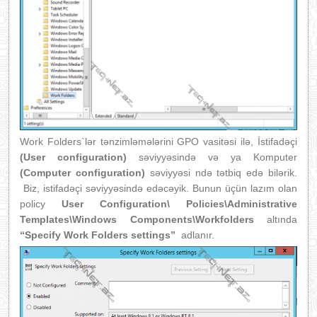
Work Folders`lər tənzimləmələrini GPO vasitəsi ilə, İstifadəçi
(User configuration)
səviyyəsində və ya Komputer
(Computer configuration)
səviyyəsi ndə tətbiq edə bilərik.
Biz, istifadəçi səviyyəsində edəcəyik. Bunun üçün lazım olan
policy
User Configuration\ Policies\Administrative
Templates\Windows Components\Workfolders
altında
“Specify Work Folders settings”
adlanır.