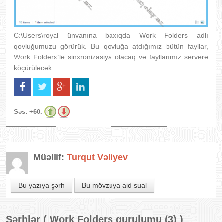
C:\Users\royal ünvanına baxıqda Work Folders adlı
qovluğumuzu görürük. Bu qovluğa atdığımız bütün fayllar,
Work Folders`lə sinxronizasiya olacaq və fayllarımız serverə
köçürüləcək.
Səs:
+60.
Müəllif:
Turqut Vəliyev
Bu yazıya şərh
Bu mövzuya aid sual
Şərhlər (
Work Folders qurulumu (3)
)