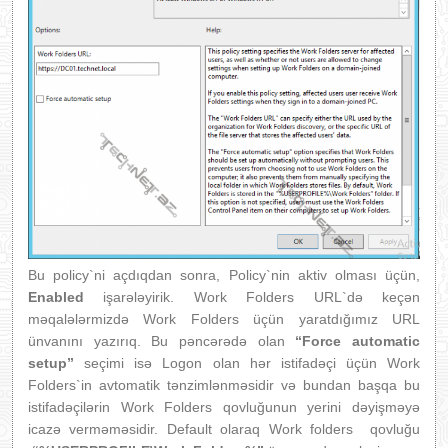
Bu policy`ni açdıqdan sonra, Policy`nin aktiv olması üçün,
Enabled
işarələyirik. Work Folders URL`də keçən
məqalələrmizdə Work Folders üçün yaratdığımız URL
ünvanını yazırıq. Bu pəncərədə olan
“Force automatic
setup”
seçimi isə Logon olan hər istifadəçi üçün Work
Folders`in avtomatik tənzimlənməsidir və bundan başqa bu
istifadəçilərin Work Folders qovluğunun yerini dəyişməyə
icazə verməməsidir. Default olaraq Work folders qovluğu