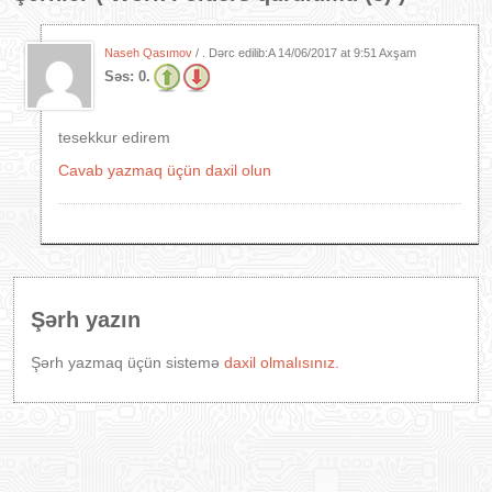
Naseh Qasımov
/ . Dərc edilib:A
14/06/2017 at 9:51 Axşam
Səs:
0.
tesekkur edirem
Cavab yazmaq üçün daxil olun
Şərh yazın
Şərh yazmaq üçün sistemə
daxil olmalısınız.