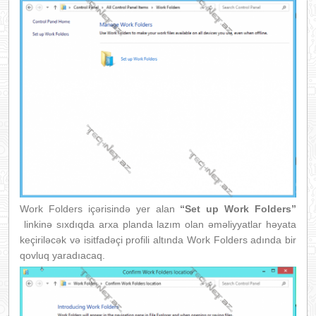
Work Folders içərisində yer alan
“Set up Work Folders”
linkinə sıxdıqda arxa planda lazım olan əməliyyatlar həyata
keçiriləcək və isitfadəçi profili altında Work Folders adında bir
qovluq yaradıacaq.