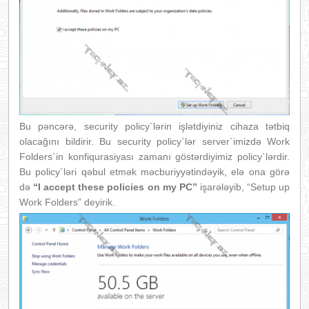
Bu pəncərə, security policy`lərin işlətdiyiniz cihaza tətbiq
olacağını bildirir. Bu security policy`lər server`imizdə Work
Folders`in konfiqurasiyası zamanı göstərdiyimiz policy`lərdir.
Bu policy`ləri qəbul etmək məcburiyyətindəyik, elə ona görə
də
“I accept these policies on my PC”
işarələyib, “Setup up
Work Folders” deyirik.