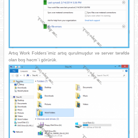
Artıq Work Folders`imiz artıq qurulmuşdur və server tərəfdə
olan boş həcm`i görürük.