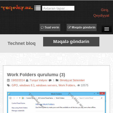
Giriş
,
Qeydiyyat
Sual verin
Məqalə göndərin
SUAL-CAVAB
Məqalə göndərin
Technet bloq
TECHNET TV
MƏQALƏLƏR
İŞ ELANLARI
TƏDBİRLƏR
Work Folders qurulumu (3)
PROQRAMLAR
19/02/2014
Turqut Vəliyev
:
Əməliyyat Sistemləri
:
:
: 1
GPO
windows 8.1
windows servers
Work Folders
10575
:
,
,
,
,
AVADANLIQLAR
IT LÜĞƏT
XƏBƏRLƏR