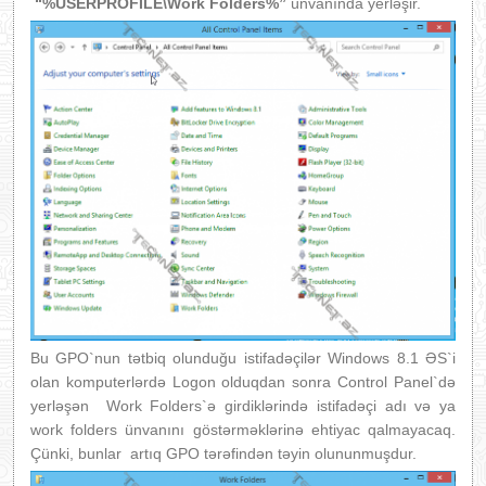
“%USERPROFILE\Work Folders%”
ünvanında yerləşir.
Bu GPO`nun tətbiq olunduğu istifadəçilər Windows 8.1 ƏS`i
olan komputerlərdə Logon olduqdan sonra Control Panel`də
yerləşən Work Folders`ə girdiklərində istifadəçi adı və ya
work folders ünvanını göstərməklərinə ehtiyac qalmayacaq.
Çünki, bunlar artıq GPO tərəfindən təyin olununmuşdur.