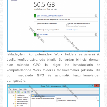
İstifadəçilərin komputerindəki Work Folders servislərini iki
üsulla konfiqurasiya edə bilərik. Bunlardan birincisi domain
olan mühitdə GPO ilə, digəri isə istifadəçilərin öz
komputerlərində Work folders`i tənzimləmələri şəklində. Biz
bu məqalədə
GPO
ilə avtomatik tənzimləmələrdən
danışacağıq.