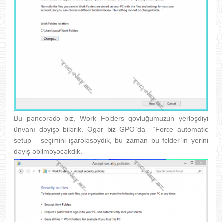
Bu pəncərədə biz, Work Folders qovluğumuzun yerləşdiyi
ünvanı dəyişə bilərik. Əgər biz GPO`da “Force automatic
setup” seçimini işarələsəydik, bu zaman bu folder`in yerini
dəyiş əbilməyəcəkdik.