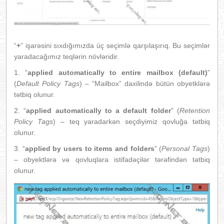
“
+
” işarəsini sıxdığımızda üç seçimlə qarşılaşırıq. Bu seçimlər
yaradacağımız teqlərin növləridir.
1. “
applied automatically to entire mailbox (default)
”
(
Default Policy Tags
) – “Mailbox” daxilində bütün obyetklərə
tətbiq olunur.
2. “
applied automatically to a default folder
” (
Retention
Policy Tags
) – teq yaradarkən seçdiyimiz qovluğa tətbiq
olunur.
3. “
applied by users to items and folders
” (
Personal Tags
)
– obyektlərə və qovluqlara istifadəçilər tərəfindən tətbiq
olunur.