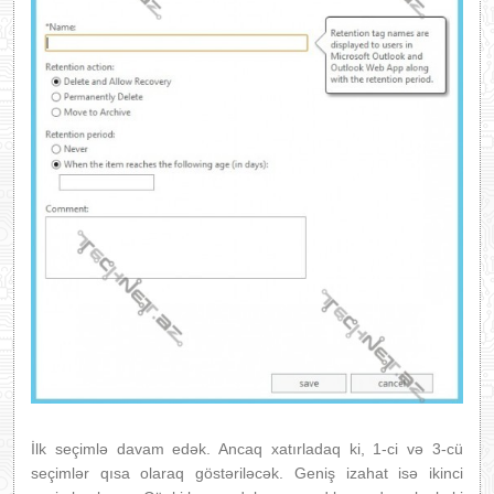
İlk seçimlə davam edək. Ancaq xatırladaq ki, 1-ci və 3-cü
seçimlər qısa olaraq göstəriləcək. Geniş izahat isə ikinci