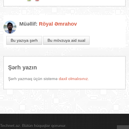
Müəllif:
Röyal Əmrahov
Bu yazıya şərh
Bu mövzuya aid sual
Şərh yazın
Şərh yazmaq üçün sistemə
daxil olmalısınız.
Technet.az. Bütün hüquqlar qorunur.