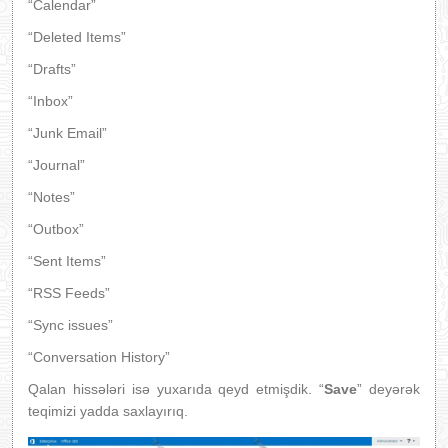
“Calendar”
“Deleted Items”
“Drafts”
“Inbox”
“Junk Email”
“Journal”
“Notes”
“Outbox”
“Sent Items”
“RSS Feeds”
“Sync issues”
“Conversation History”
Qalan hissələri isə yuxarıda qeyd etmişdik. “
Save
” deyərək
teqimizi yadda saxlayırıq.