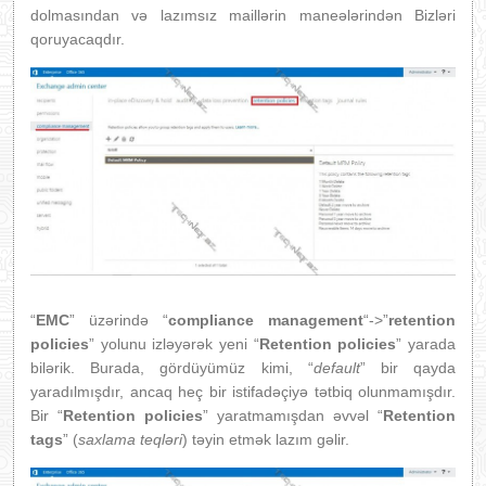
dolmasından və lazımsız maillərin maneələrindən Bizləri
qoruyacaqdır.
“
EMC
” üzərində “
compliance management
“->”
retention
policies
” yolunu izləyərək yeni “
Retention policies
” yarada
bilərik. Burada, gördüyümüz kimi, “
default
” bir qayda
yaradılmışdır, ancaq heç bir istifadəçiyə tətbiq olunmamışdır.
Bir “
Retention policies
” yaratmamışdan əvvəl “
Retention
tags
” (
saxlama teqləri
) təyin etmək lazım gəlir.