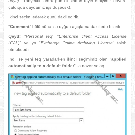
days)
” (obyektin ömrü gün cinsindən təyin etdiyimiz dəyərə
çatdıqda qaydamız işə düşəcək).
İkinci seçimi edərək günü daxil edirik.
“
Comment
” bölümünə isə uyğun açıqlama daxil edə bilərik.
Qeyd:
“
Personal teq
” “
Enterprise client Access License
(CAL)
” və ya “
Exchange Online Archiving License
” tələb
etməkdədir.
İndi isə yeni teq yaradarkən ikinci seçimimiz olan “
applied
automatically to a default folder
” -a nəzər salaq.