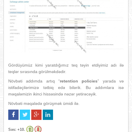
Gördüyümüz kimi yaratdığımız teq təyin etdiyimiz adı ilə
teqlər sırasında görülməkdədir.
Növbəti addımda artıq “
retention policies
” yarada və
istifadəçilərimizə tətbiq edə bilərik. Bu addımlara isə
məqaləmizin ikinci hissəsində nəzər yetirəcəyik.
Növbəti məqalədə görüşmək ümidi ilə.
Səs:
+10.