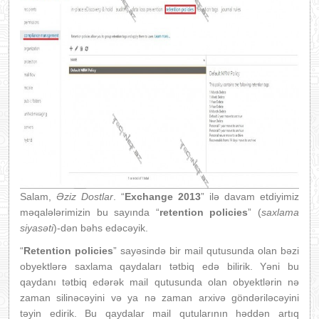
Salam,
Əziz Dostlar
. “
Exchange 2013
” ilə davam etdiyimiz
məqalələrimizin bu sayında “
retention policies
” (
saxlama
siyasəti
)-dən bəhs edəcəyik.
“
Retention policies
” sayəsində bir mail qutusunda olan bəzi
obyektlərə saxlama qaydaları tətbiq edə bilirik. Yəni bu
qaydanı tətbiq edərək mail qutusunda olan obyektlərin nə
zaman silinəcəyini və ya nə zaman arxivə göndəriləcəyini
təyin edirik. Bu qaydalar mail qutularının həddən artıq