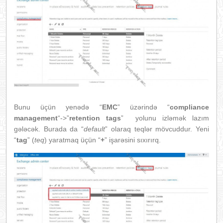
Bunu üçün yenədə “
EMC
” üzərində “
compliance
management
“->”
retention tags
” yolunu izləmək lazım
gələcək. Burada da “
default
” olaraq teqlər mövcuddur. Yeni
“
tag
” (
teq
) yaratmaq üçün “
+
” işarəsini sıxırırq.