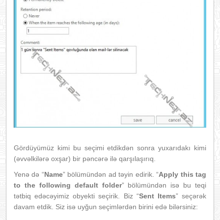
Gördüyümüz kimi bu seçimi etdikdən sonra yuxarıdakı kimi
(əvvəlkilərə oxşar) bir pəncərə ilə qarşılaşırıq.
Yenə də “
Name
” bölümündən ad təyin edirik. “
Apply this tag
to the follo
wing default folder
” bölümündən isə bu teqi
tətbiq edəcəyimiz obyekti seçirik. Biz “
Sent Items
” seçərək
davam etdik. Siz isə uyğun seçimlərdən birini edə bilərsiniz: