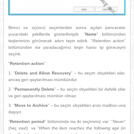
Birinci və üçüncü seçimlərdən sonra açılan pəncərələr
yuxarıdakı şəkillərdə göstərilmişdir. “
Name
” bölümündən
teqlərimizin görünəcək adını təyin edirik. “
Retention action
”
bölümündən isə yaradacağımız teqin hansı işi görəcəyini
seçirik.
“
Retention action
” :
1. “
Delete and Allow Recovery
” – bu seçim obyektləri silər,
ancaq geri qaytarılması mümkündür.
2. “
Permanently Delete
” – bu seçim obyektləri bir dəfəlik silər
və geri qaytarılması mümkün olmaz.
3. “
Move to Archive
” – bu seçim obyektləri arxiv mailbox-una
daşıyır.
“
Retention period
” bölümündə isə iki seçimimiz var: “
Never
”
(heç vaxt) və “
When the item reaches the following age (in