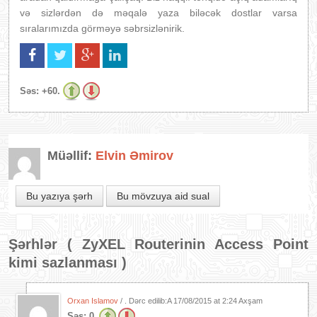
və sizlərdən də məqalə yaza biləcək dostlar varsa
sıralarımızda görməyə səbrsizlənirik.
Səs:
+60.
Müəllif:
Elvin Əmirov
Bu yazıya şərh
Bu mövzuya aid sual
Şərhlər (
ZyXEL Routerinin Access Point
kimi sazlanması
)
Orxan Islamov
/ . Dərc edilib:A
17/08/2015 at 2:24 Axşam
Səs:
0.