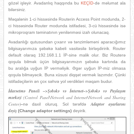
gözəl işləyir. Avadanlıq haqqında bu
KEÇİD
-də məlumat ala
bilərsiniz.
Məqalənin 1-ci hissəsində Routerin Access Point modunda, 2-
ci hissəsində Router modunda istifadəsi, 3-cü hissəsində isə
mikroproqram təminatının yenilənməsi izah olunacaq.
Avadanlığı qutusundan çıxarır və tənzimləməni aparacığımız
bilgisayarımıza şəbəkə kabeli vasitəsilə birləşdiririk. Router
default olaraq 192.168.1.1 İP-sinə malik olur. Biz Routerə
qoşula bilmək üçün bilgisayarımızın şəbəkə kartında da
bu aralığa uyğun İP verməliyik. Əgər uyğun İP-miz olmasa
qoşula bilməyəcik. Buna xüsusi diqqət vermək lazımdır. Çünki
istifadəçilərin ən çox səhvə yol verdikləri məqam budur.
İdarəetmə Paneli –>Şəbəkə və İnternet–>Şəbəkə və Paylaşım
mərkəzi
(Control Panel\Network and Internet\Network and Sharing
Center)
–
Adaptor ayarlarını
nə daxil oluruq. Sol tərəfdə
dəyiş
(Change adaptor settings)
deyirik.