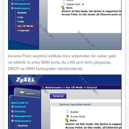
Access Point seçimini etdikdə bizə sistemdən bir xəbər gəlir
və bildirilir ki artıq WAN portu da LAN port kimi çalışacaq,
DHCP və WAN funksiyaları söndürüləcək.