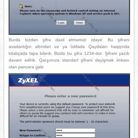
Burda bizdən şifrə daxil etməmizi istəyir. Bu şifrəni
avadanlığın altından və ya İstifadə Qaydaları haqqında
kitabçada tapa bilərik. Bizdə bu şifrə 1234-dür. Şifrəni yazıb
davam edirik. Qarşımıza standart şifrəni dəyişmək imkanı
olan pəncərə gəlir.