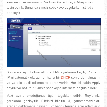
kimi seçimlər varımızdır. Və Pre-Shared Key (Ortaq şifrə)
təyin edirik. Bunu isə simsiz şəbəkəyə qoşularkən istifadə
edəcəyik.
Sonra isə eyni bölmə altında LAN ayarlarına keçib, Routerin
İP-ni avtomatik olaraq hər hansı bir
DHCP
serverdən almasını
və ya əllə daxil edilməsinə qərar veririk. Hər iki halda Apply
deyirik və hazırdır. Simsiz şəbəkəylə internete qoşula bilərik.
Vaxt ayırıb oxuduğunuz üçün təşəkkür edirik. Rəylərinizi
şərhlərdə gözləyirik. Fikrinizi bildirin ki, çatışmamazlıqları
aradan qaldırmağa çalışaq. Biz haqqlı tənqidə açıq adamlarıq