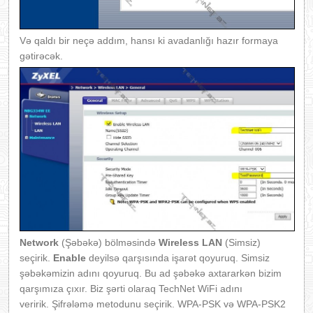
Və qaldı bir neçə addım, hansı ki avadanlığı hazır formaya
gətirəcək.
Network
(Şəbəkə) bölməsində
Wireless LAN
(Simsiz)
seçirik.
Enable
deyilsə qarşısında işarət qoyuruq. Simsiz
şəbəkəmizin adını qoyuruq. Bu ad şəbəkə axtararkən bizim
qarşımıza çıxır. Biz şərti olaraq TechNet WiFi adını
veririk. Şifrələmə metodunu seçirik. WPA-PSK və WPA-PSK2