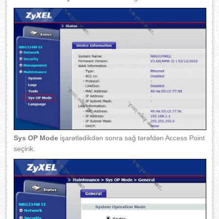
Sys OP Mode
işarətlədikdən sonra sağ tərəfdən Access Point
seçirik.