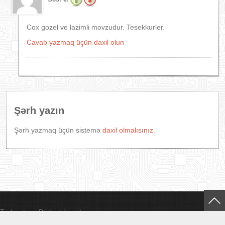
Cox gozel ve lazimli movzudur. Tesekkurler.
Cavab yazmaq üçün daxil olun
Şərh yazın
Şərh yazmaq üçün sistemə
daxil olmalısınız.
Technet.az. Bütün hüquqlar qorunur.