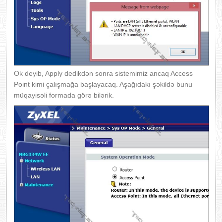
Ok deyib, Apply dedikdən sonra sistemimiz ancaq Access
Point kimi çalışmağa başlayacaq. Aşağıdakı şəkildə bunu
müqayisəli formada görə bilərik.