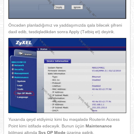
Öncədən planladığımız və yaddaşımızda qala biləcək şifrəni
daxil edib, təsdiqlədikdən sonra Apply (Tətbiq et) deyirik.
Yuxarıda qeyd etdiyimiz kimi bu məqalədə Routerin Access
Point kimi istifadə edəcəyik. Bunun üçün
Maintenance
bölməsi altında
Sys OP Mode
üzərinə gəlirik.