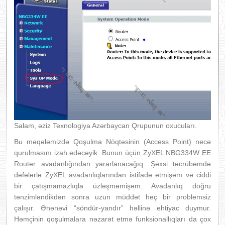
Salam, əziz Texnologiya Azərbaycan Qrupunun oxucuları.
Bu məqələmizdə Qoşulma Nöqtəsinin (Access Point) necə
qurulmasını izah edəcəyik. Bunun üçün ZyXEL NBG334W EE
Router avadanlığından yararlanacağıq. Şəxsi təcrübəmdə
dəfələrlə ZyXEL avadanlıqlarından istifadə etmişəm və ciddi
bir çatışmamazlıqla üzləşməmişəm. Avadanlıq doğru
tənzimləndikdən sonra uzun müddət heç bir problemsiz
çalışır. Ənənəvi “söndür-yandır” həllinə ehtiyac duymur.
Həmçinin qoşulmalara nəzarət etmə funksionallıqları da çox