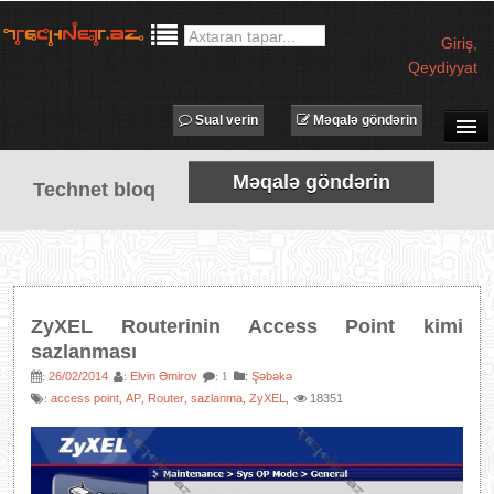
Giriş
,
Qeydiyyat
Sual verin
Məqalə göndərin
SUAL-CAVAB
Məqalə göndərin
Technet bloq
TECHNET TV
MƏQALƏLƏR
İŞ ELANLARI
TƏDBİRLƏR
ZyXEL Routerinin Access Point kimi
PROQRAMLAR
sazlanması
AVADANLIQLAR
26/02/2014
Elvin Əmirov
:
Şəbəkə
:
:
: 1
access point
AP
Router
sazlanma
ZyXEL
18351
:
,
,
,
,
,
IT LÜĞƏT
XƏBƏRLƏR