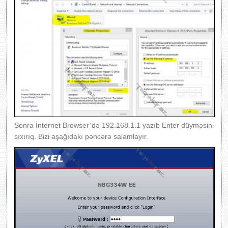
Sonra İnternet Browser`də 192.168.1.1 yazıb Enter düyməsini
sıxırıq. Bizi aşağıdakı pəncərə salamlayır.