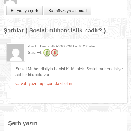
Bu yazıya şərh
Bu mövzuya aid sual
Şərhlər (
Sosial mühəndislik nədir?
)
Vusal / . Dərc edilib:A
29/03/2014 at 10:29 Səhər
Səs:
+4.
Sosial Muhendisliyin banisi K. Mitnick. Sosial muhendisliye
aid bir ktiabida var.
Cavab yazmaq üçün daxil olun
Şərh yazın