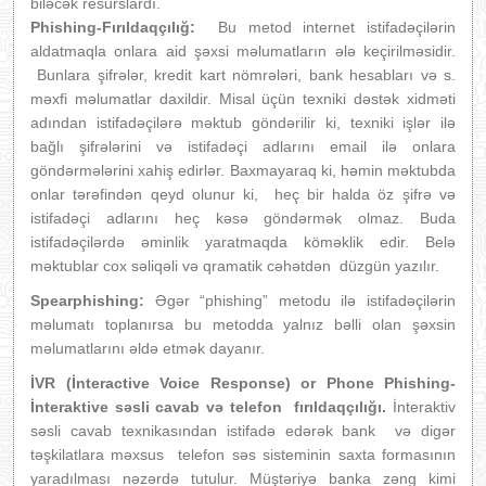
biləcək resurslardı.
Phishing-Fırıldaqçılığ:
Bu metod internet istifadəçilərin
aldatmaqla onlara aid şəxsi məlumatların ələ keçirilməsidir.
Bunlara şifrələr, kredit kart nömrələri, bank hesabları və s.
məxfi məlumatlar daxildir. Misal üçün texniki dəstək xidməti
adından istifadəçilərə məktub göndərilir ki, texniki işlər ilə
bağlı şifrələrini və istifadəçi adlarını email ilə onlara
göndərmələrini xahiş edirlər. Baxmayaraq ki, həmin məktubda
onlar tərəfindən qeyd olunur ki, heç bir halda öz şifrə və
istifadəçi adlarını heç kəsə göndərmək olmaz. Buda
istifadəçilərdə əminlik yaratmaqda köməklik edir. Belə
məktublar cox səliqəli və qramatik cəhətdən düzgün yazılır.
Spearphishing:
Əgər “phishing” metodu ilə istifadəçilərin
məlumatı toplanırsa bu metodda yalnız bəlli olan şəxsin
məlumatlarını əldə etmək dayanır.
İVR (İnteractive Voice Response) or Phone Phishing-
İnteraktive səsli cavab və telefon fırıldaqçılığı.
İnteraktiv
səsli cavab texnikasından istifadə edərək bank və digər
təşkilatlara məxsus telefon səs sisteminin saxta formasının
yaradılması nəzərdə tutulur. Müştəriyə banka zəng kimi