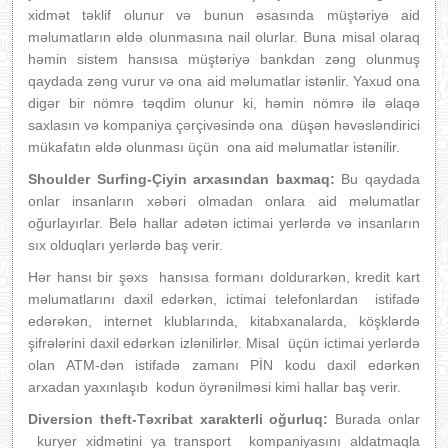
xidmət təklif olunur və bunun əsasında müştəriyə aid
məlumatların əldə olunmasına nail olurlar. Buna misal olaraq
həmin sistem hansısa müştəriyə bankdan zəng olunmuş
qaydada zəng vurur və ona aid məlumatlar istənlir. Yaxud ona
digər bir nömrə təqdim olunur ki, həmin nömrə ilə əlaqə
saxlasın və kompaniya çərçivəsində ona düşən həvəsləndirici
mükafatın əldə olunması üçün ona aid məlumatlar istənilir.
Shoulder Surfing-Çiyin arxasından baxmaq:
Bu qaydada
onlar insanların xəbəri olmadan onlara aid məlumatlar
oğurlayırlar. Belə hallar adətən ictimai yerlərdə və insanların
sıx olduqları yerlərdə baş verir.
Hər hansı bir şəxs hansısa formanı doldurarkən, kredit kart
məlumatlarını daxil edərkən, ictimai telefonlardan istifadə
edərəkən, internet klublarında, kitabxanalarda, köşklərdə
şifrələrini daxil edərkən izlənilirlər. Misal üçün ictimai yerlərdə
olan ATM-dən istifadə zamanı PİN kodu daxil edərkən
arxadan yaxınlaşıb kodun öyrənilməsi kimi hallar baş verir.
Diversion theft-Təxribat xarakterli oğurluq:
Burada onlar
kuryer xidmətini ya transport kompaniyasını aldatmaqla