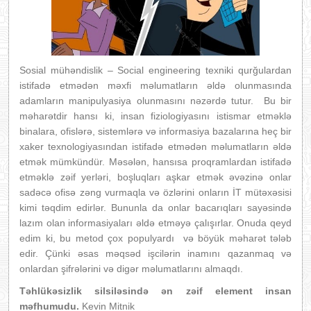
Sosial mühəndislik – Social engineering texniki qurğulardan
istifadə etmədən məxfi məlumatların əldə olunmasında
adamların manipulyasiya olunmasını nəzərdə tutur. Bu bir
məharətdir hansı ki, insan fiziologiyasını istismar etməklə
binalara, ofislərə, sistemlərə və informasiya bazalarına heç bir
xaker texnologiyasından istifadə etmədən məlumatların əldə
etmək mümkündür. Məsələn, hansısa proqramlardan istifadə
etməklə zəif yerləri, boşluqları aşkar etmək əvəzinə onlar
sadəcə ofisə zəng vurmaqla və özlərini onların İT mütəxəsisi
kimi təqdim edirlər. Bununla da onlar bacarıqları sayəsində
lazım olan informasiyaları əldə etməyə çalışırlar. Onuda qeyd
edim ki, bu metod çox populyardı və böyük məharət tələb
edir. Çünki əsas məqsəd işcilərin inamını qazanmaq və
onlardan şifrələrini və digər məlumatlarını almaqdı.
Təhlükəsizlik silsiləsində ən zəif element insan
məfhumudu.
Kevin Mitnik