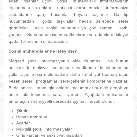
edən insanlar üçün. Sosial mühəndislik informasiyanın
toplanması və onların nəticəsi olaraq müxtəlif informasiya
sistemlərinə qarşı hücumlar həyata keçirirlər. Bu tip
hücumlardan çoxlu təşkilatlar hədsiz dərəcədə zərər
görmüşlər. Lakin sosial mühəndisliyə çox zaman səthi
yanaşılır. Buna səbəb isə maarifləndirmə və adamların kifayət
qədər təlimlərinin olmamasıdır.
Sosial mühəndislər nə istəyirlər?
Məqsəd şəxsi informasiyanın əldə olunması və bunun
nəticəsində maliyyə və digər sənədlərin əldə olunmasına
yollar açır. Şəxsi məlumatlara daha rahat yol tapmaq üçün
bəzən zərərli proqramları zərərçəkənin kompüterinə yazırlar.
Buda onlara rahatlıqla onların məlumatlarını əldə etmək və
onları ələ keçirtmək şəraiti yaradır. Aşağıdakı məlumatlar
onlar üçün əhəmiyyətli dərəcədə qiymətli hesab olunur.
Şifrələr
Hesab nömrələri
Açarlar
Müxtəlif şəxsi informasiyalar
Giriş kartları və şəxsiyyət nişanları