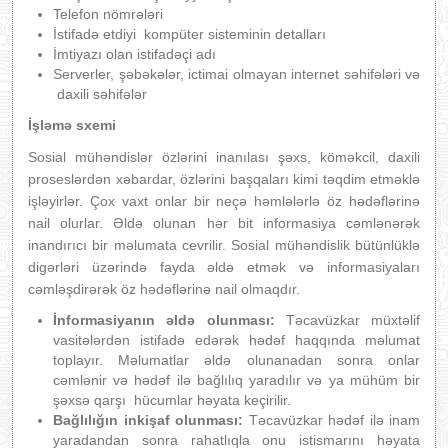
Telefon nömrələri
İstifadə etdiyi kompüter sisteminin detalları
İmtiyazı olan istifadəçi adı
Serverler, şəbəkələr, ictimai olmayan internet səhifələri və
daxili səhifələr
İşləmə sxemi
Sosial mühəndislər özlərini inanılası şəxs, köməkcil, daxili
proseslərdən xəbardar, özlərini başqaları kimi təqdim etməklə
işləyirlər. Çox vaxt onlar bir neçə həmlələrlə öz hədəflərinə
nail olurlar. Əldə olunan hər bit informasiya cəmlənərək
inandırıcı bir məlumata cevrilir. Sosial mühəndislik bütünlüklə
digərləri üzərində fayda əldə etmək və informasiyaları
cəmləşdirərək öz hədəflərinə nail olmaqdır.
İnformasiyanın əldə olunması:
Təcavüzkar müxtəlif
vasitələrdən istifadə edərək hədəf haqqında məlumat
toplayır. Məlumatlar əldə olunanadan sonra onlar
cəmlənir və hədəf ilə bağlılıq yaradılır və ya mühüm bir
şəxsə qarşı hücumlar həyata keçirilir.
Bağlılığın inkişaf olunması:
Təcavüzkar hədəf ilə inam
yaradandan sonra rahatlıqla onu istismarını həyata