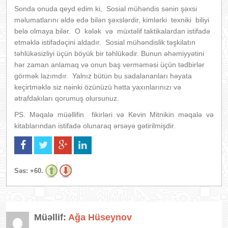
Sonda onuda qeyd edim ki, Sosial mühəndis sənin şəxsi
məlumatlarını əldə edə bilən şəxslərdir, kimlərki texniki biliyi
belə olmaya bilər. O kələk və müxtəlif taktikalardan istifadə
etməklə istifadəçini aldadır. Sosial mühəndislik təşkilatın
təhlükəsizliyi üçün böyük bir təhlükədir. Bunun əhəmiyyətini
hər zaman anlamaq və onun baş verməməsi üçün tədbirlər
görmək lazımdır. Yalnız bütün bu sadalananları həyata
keçirtməklə siz nəinki özünüzü hətta yaxınlarınızı və
ətrafdakıları qorumuş olursunuz.
PS. Məqalə müəllifin fikirləri və Kevin Mitnikin məqalə və
kitablarından istifadə olunaraq ərsəyə gətirilmişdir.
Səs:
+60.
Müəllif:
Ağa Hüseynov