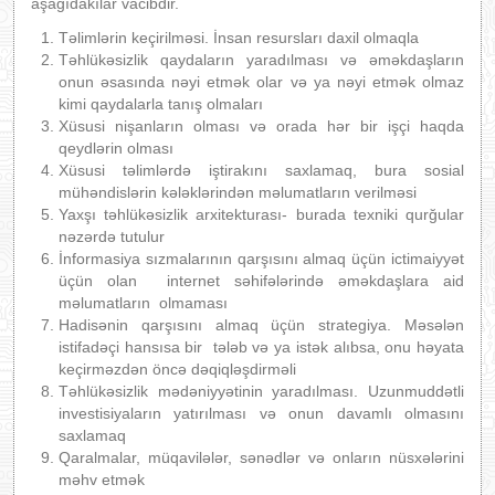
aşağıdakılar vacibdir.
Təlimlərin keçirilməsi. İnsan resursları daxil olmaqla
Təhlükəsizlik qaydaların yaradılması və əməkdaşların
onun əsasında nəyi etmək olar və ya nəyi etmək olmaz
kimi qaydalarla tanış olmaları
Xüsusi nişanların olması və orada hər bir işçi haqda
qeydlərin olması
Xüsusi təlimlərdə iştirakını saxlamaq, bura sosial
mühəndislərin kələklərindən məlumatların verilməsi
Yaxşı təhlükəsizlik arxitekturası- burada texniki qurğular
nəzərdə tutulur
İnformasiya sızmalarının qarşısını almaq üçün ictimaiyyət
üçün olan internet səhifələrində əməkdaşlara aid
məlumatların olmaması
Hadisənin qarşısını almaq üçün strategiya. Məsələn
istifadəçi hansısa bir tələb və ya istək alıbsa, onu həyata
keçirməzdən öncə dəqiqləşdirməli
Təhlükəsizlik mədəniyyətinin yaradılması. Uzunmuddətli
investisiyaların yatırılması və onun davamlı olmasını
saxlamaq
Qaralmalar, müqavilələr, sənədlər və onların nüsxələrini
məhv etmək