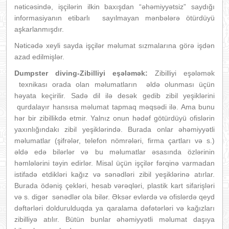
nəticəsində, işçilərin ilkin baxışdan “əhəmiyyətsiz” saydığı
informasiyanın etibarlı sayılmayan mənbələrə ötürdüyü
aşkarlanmışdır.
Nəticədə xeyli sayda işçilər məlumat sızmalarına görə işdən
azad edilmişlər.
Dumpster diving-Zibilliyi eşələmək:
Zibilliyi eşələmək
texnikası orada olan məlumatların əldə olunması üçün
həyata keçirilir. Sadə dil ilə desək gedib zibil yeşiklərini
qurdalayır hansısa məlumat tapmaq məqsədi ilə. Ama bunu
hər bir zibillikdə etmir. Yalnız onun hədəf götürdüyü ofislərin
yaxınlığındakı zibil yeşiklərində. Burada onlar əhəmiyyətli
məlumatlar (şifrələr, telefon nömrələri, firma çartları və s.)
əldə edə bilərlər və bu məlumatlar əsasında özlərinin
həmlələrini təyin edirlər. Misal üçün işçilər fərqinə varmadan
istifadə etdikləri kağız və sənədləri zibil yeşiklərinə atırlar.
Burada ödəniş çekləri, hesab vərəqləri, plastik kart sifarişləri
və s. digər sənədlər ola bilər. Əksər evlərdə və ofislərdə qeyd
dəftərləri doldurulduqda ya qaralama dəfətərləri və kağızları
zibilliyə atılır. Bütün bunlar əhəmiyyətli məlumat daşıya