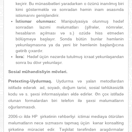
keçirir. Bu münasibətləri yaradarkən o özünü inanılmış biri
kimi göstərməklə və sonradan həmin inam əsasında
istismarını genişləndirir.
İstismar olunması:
Manipulyasiya olunmuş hədəf
sonradan lazımi məlumatları (şifrələr, nömrələr,
hesabların açılması və s.) ozüdə hiss etmədən
bölüşməyə başlayır. Sonda bütün bunlar həmlənin
yekunlaşmasına ya da yeni bir həmlənin başlanğıcına
gətirib çıxardır.
İcra:
Hədəf üçün nəzərdə tutulmuş icraat yekunlaşandan
sonra bu dövr yekunlaşır.
Sosial mühəndisliyin mövləri.
Pretexting-Uydurmaq.
Uydurma və yalan metodlardan
istifadə edərək ad, soyadı, doğum tarixi, sosial təhlükəsizlik
kodu və s. şəxsi informasiyaları əldə edirlər. Ən çox istifadə
olunan formalardan biri telefon ilə şəxsi məlumatların
oğurlanmasıdı.
2006-cı ildə HP şirkətinin rəhbərliyi ictimai mediaya ötürülən
məlumatların necə sızmasını tapmaq üçün kənar konsalting
şirkətinə müraciət edir. Təşkilat tərəfindən araşdırmalar