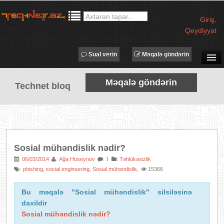
Giriş
,
Qeydiyyat
Sual verin
Məqalə göndərin
SUAL-CAVAB
Məqalə göndərin
Technet bloq
TECHNET TV
MƏQALƏLƏR
İŞ ELANLARI
TƏDBİRLƏR
Sosial mühəndislik nədir?
PROQRAMLAR
06/03/2014
Ağa Hüseynov
:
Təhlükəsizlik
:
:
: 1
phishing
social engineering
Sosial mühəndislik
15366
:
,
,
,
AVADANLIQLAR
IT LÜĞƏT
Bu məqalə "Sosial mühəndislik" silsiləsinə
daxildir
XƏBƏRLƏR
Sosial mühəndislik nədir?