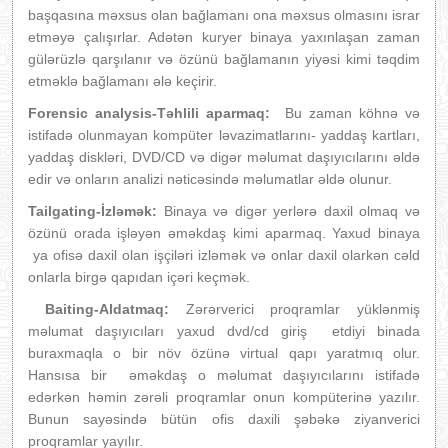
başqasına məxsus olan bağlamanı ona məxsus olmasını israr
etməyə çalışırlar. Adətən kuryer binaya yaxınlaşan zaman
gülərüzlə qarşılanır və özünü bağlamanın yiyəsi kimi təqdim
etməklə bağlamanı ələ keçirir.
Forensic analysis-Təhlili aparmaq:
Bu zaman köhnə və
istifadə olunmayan kompüter ləvazimatlarını- yaddaş kartları,
yaddaş diskləri, DVD/CD və digər məlumat daşıyıcılarını əldə
edir və onların analizi nəticəsində məlumatlar əldə olunur.
Tailgating-İzləmək:
Binaya və digər yerlərə daxil olmaq və
özünü orada işləyən əməkdaş kimi aparmaq. Yaxud binaya
ya ofisə daxil olan işçiləri izləmək və onlar daxil olarkən cəld
onlarla birgə qapıdan içəri keçmək.
Baiting-Aldatmaq:
Zərərverici proqramlar yüklənmiş
məlumat daşıyıcıları yaxud dvd/cd giriş etdiyi binada
buraxmaqla o bir növ özünə virtual qapı yaratmıq olur.
Hansısa bir əməkdaş o məlumat daşıyıcılarını istifadə
edərkən həmin zərəli proqramlar onun kompüterinə yazılır.
Bunun sayəsində bütün ofis daxili şəbəkə ziyanverici
proqramlar yayılır.