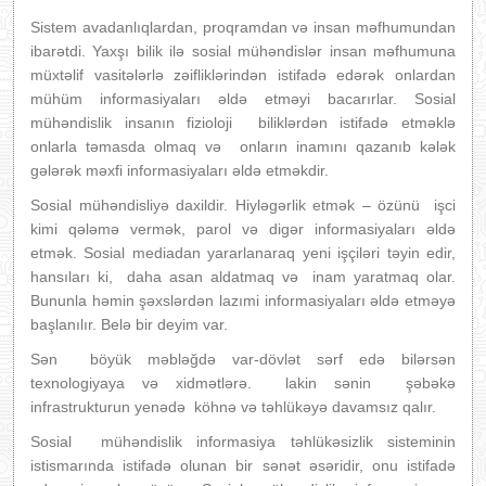
Sistem avadanlıqlardan, proqramdan və insan məfhumundan
ibarətdi. Yaxşı bilik ilə sosial mühəndislər insan məfhumuna
müxtəlif vasitələrlə zəifliklərindən istifadə edərək onlardan
mühüm informasiyaları əldə etməyi bacarırlar. Sosial
mühəndislik insanın fizioloji biliklərdən istifadə etməklə
onlarla təmasda olmaq və onların inamını qazanıb kələk
gələrək məxfi informasiyaları əldə etməkdir.
Sosial mühəndisliyə daxildir. Hiyləgərlik etmək – özünü işci
kimi qələmə vermək, parol və digər informasiyaları əldə
etmək. Sosial mediadan yararlanaraq yeni işçiləri təyin edir,
hansıları ki, daha asan aldatmaq və inam yaratmaq olar.
Bununla həmin şəxslərdən lazımi informasiyaları əldə etməyə
başlanılır. Belə bir deyim var.
Sən böyük məbləğdə var-dövlət sərf edə bilərsən
texnologiyaya və xidmətlərə. lakin sənin şəbəkə
infrastrukturun yenədə köhnə və təhlükəyə davamsız qalır.
Sosial mühəndislik informasiya təhlükəsizlik sisteminin
istismarında istifadə olunan bir sənət əsəridir, onu istifadə