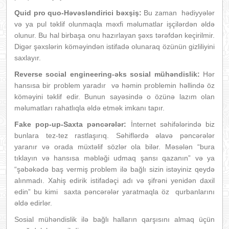
Quid pro quo-Həvəsləndirici bəxşiş:
Bu zaman hədiyyələr
və ya pul təklif olunmaqla məxfi məlumatlar işçilərdən əldə
olunur. Bu hal birbaşa onu hazırlayan şəxs tərəfdən keçirilmir.
Digər şəxslərin köməyindən istifadə olunaraq özünün gizliliyini
saxlayır.
Reverse social engineering-əks sosial mühəndislik:
Hər
hansısa bir problem yaradır və həmin problemin həllində öz
köməyini təklif edir. Bunun sayəsində o özünə lazım olan
məlumatları rahatlıqla əldə etmək imkanı tapır.
Fake pop-up-Saxta pəncərələr:
İnternet səhifələrində biz
bunlara tez-tez rastlaşırıq. Səhiflərdə əlavə pəncərələr
yaranır və orada müxtəlif sözlər ola bilər. Məsələn “bura
tıklayın və hansısa məbləği udmaq şansı qazanın” və ya
“şəbəkədə baş vermiş problem ilə bağlı sizin istəyiniz qeydə
alınmadı. Xahiş edirik istifadəçi adı və şifrəni yenidən daxil
edin” bu kimi saxta pəncərələr yaratmaqla öz qurbanlarını
əldə edirlər.
Sosial mühəndislik ilə bağlı halların qarşısını almaq üçün