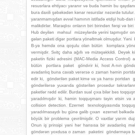
resusrlara ehtiyacı yaranır və buda həmin bu qaydanı
bura daxili şəbəkədən kənar resurslar nəzərdə tutulur
yaranmamışdan əvvəl hamının istifadə etdiyi hub-dan is
malikdirlər. Maraqlısı onların biri birindən fərqi və b
Hub deyilən məhsul müzeylərdə yerini tapmışdır onun
gələn paketi digər portlara yönəltmək olmuşdur. Yən
B-yə həmdə ona qoşulu olan bütün komplara yönəl
vermişdir. Svitç daha ağıllı və mütəşəkkildi. Deyək
paketin fiziki adresini (MAC-Media Access Control)
bütün portlara paket göndırir ki, host A-nın göndər
avadanlıq buna cavab verərsə o zaman həmin portda
edir ki, göndərilən paket kimə və ya hansı portdan 
göndərilərsə yuxarıda göstərilən prosedur təkrar
paketlər rədd edilir. Burdan sual çıxa bilər bəs toqqu
yaradılmışdır ki, həmin toqquşmanı təyin etsin və 
collision detection. Ezernet texnologiyasında to
yaradılmasaydı bu günə gəlib çıxan ezernet bəlkədə in
böyük bir problemə çevrilmişdir. O vaxtlar yarım du
Onun iş prinsipi yəni hər hansısa bir avadanlıq 
göndərən yoxdusa o zaman paketini göndərməyə baş