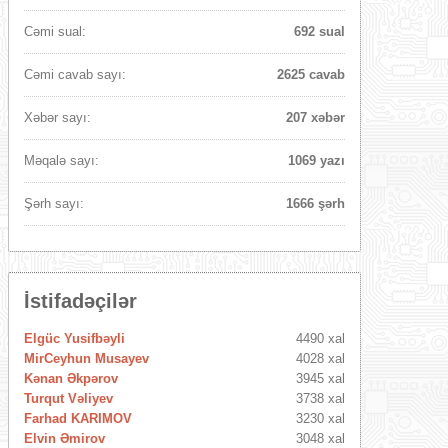
Cəmi sual:
692 sual
Cəmi cavab sayı:
2625 cavab
Xəbər sayı:
207 xəbər
Məqalə sayı:
1069 yazı
Şərh sayı:
1666 şərh
İstifadəçilər
Elgüc Yusifbəyli
4490 xal
MirCeyhun Musayev
4028 xal
Kənan Əkpərov
3945 xal
Turqut Vəliyev
3738 xal
Farhad KARIMOV
3230 xal
Elvin Əmirov
3048 xal