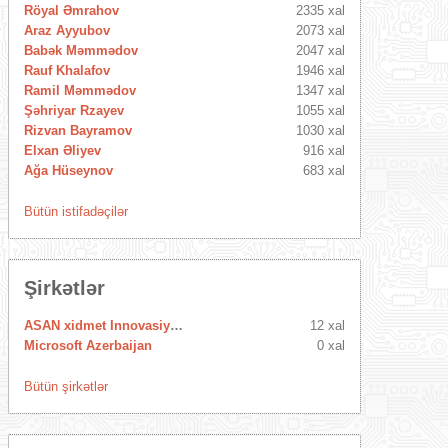
Röyal Əmrahov
2335 xal
Araz Ayyubov
2073 xal
Babək Məmmədov
2047 xal
Rauf Khalafov
1946 xal
Ramil Məmmədov
1347 xal
Şəhriyar Rzayev
1055 xal
Rizvan Bayramov
1030 xal
Elxan Əliyev
916 xal
Ağa Hüseynov
683 xal
Bütün istifadəçilər
Şirkətlər
ASAN xidmet Innovasiya Mərkəzi
12 xal
Microsoft Azerbaijan
0 xal
Bütün şirkətlər