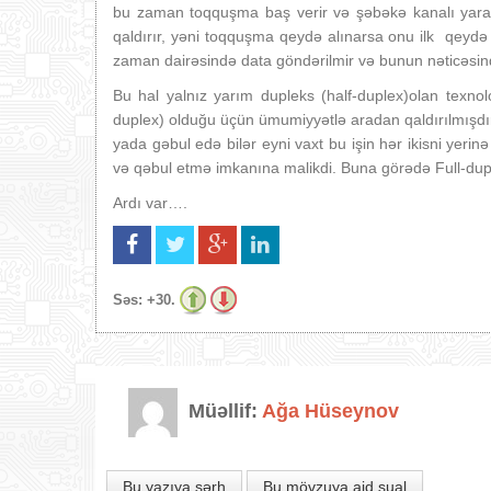
bu zaman toqquşma baş verir və şəbəkə kanalı yarar
qaldırır, yəni toqquşma qeydə alınarsa onu ilk qeyd
zaman dairəsində data göndərilmir və bunun nəticəsin
Bu hal yalnız yarım dupleks (half-duplex)olan texno
duplex) olduğu üçün ümumiyyətlə aradan qaldırılmışdır.
yada gəbul edə bilər eyni vaxt bu işin hər ikisni yer
və qəbul etmə imkanına malikdi. Buna görədə Full-du
Ardı var….
Səs:
+30.
Müəllif:
Ağa Hüseynov
Bu yazıya şərh
Bu mövzuya aid sual