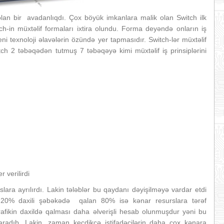
olan bir avadanlıqdı. Çox böyük imkanlara malik olan Switch ilk
tch-in müxtəlif formaları ixtira olundu. Forma deyəndə onların iş
ni texnoloji əlavələrin özündə yer tapmasıdır. Switch-lər müxtəlif
tch 2 təbəqədən tutmuş 7 təbəqəyə kimi müxtəlif iş prinsiplərini
 verilirdi
lara ayrılırdı. Lakin tələblər bu qaydanı dəyişilməyə vardar etdi
20% daxili şəbəkədə qalan 80% isə kənar resurslara tərəf
afikin daxildə qalması daha əlverişli hesab olunmuşdur yəni bu
adıb. Lakin, zaman keçdikcə istifadəçilərin daha çox kənara