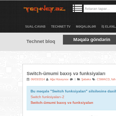
SUAL-CAVAB
TECHNET TV
MƏQALƏLƏR
İŞ ELANL
Məqalə göndərin
Technet bloq
Switch-ümumi baxış və funksiyaları
06/03/2014
Ağa Hüseynov
:
Şəbəkə
CSMA\CD
full
:
:
: 1
:
,
Bu məqalə "Switch funksiyaları" silsiləsinə daxil
Switch funksiyaları-2
Switch-ümumi baxış və funksiyaları