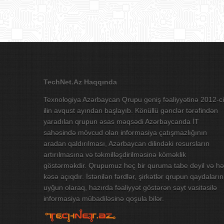
TechNet.Az Haqqında
Texnologiya Azərbaycan Qrupu geniş fəaliyyətinə 2012-ci
ilin avqust ayından başlayıb. Könüllü gənclər tərəfindən
yaradılan qrupun əsas məqsədi Azərbaycanda İT
sahəsində mövcud olan informasiya çatışmazlığının
aradan qaldırılması, Azərbaycan dilindəki resursların
artırılmasına və təkmilləşdirilməsinə köməklik
göstərməkdir. Qrupumuz heç bir quruma tabe deyil və hə
kəsə açıqdır. İstənilən fərdlər, şirkətlər qrupun qaydaları
uyğun olaraq, hazırda fəaliyyət göstərən sayt vasitəsilə
informasiya mübadiləsinə qoşula bilər.