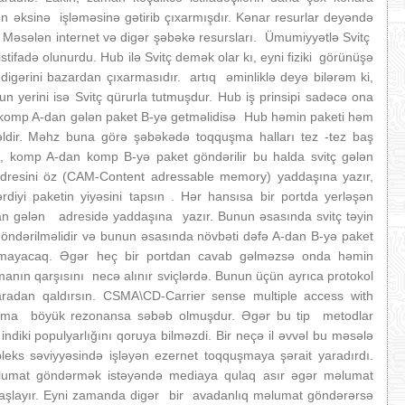
n əksinə işləməsinə gətirib çıxarmışdır. Kənar resurlar deyəndə
. Məsələn internet və digər şəbəkə resursları. Ümumiyyətlə Svitç
tifadə olunurdu. Hub ilə Svitç demək olar kı, eyni fiziki görünüşə
iri digərini bazardan çıxarmasıdır. artıq əminliklə deyə bilərəm ki,
 yerini isə Svitç qürurla tutmuşdur. Hub iş prinsipi sadəcə ona
i komp A-dan gələn paket B-yə getməlidisə Hub həmin paketi həm
dir. Məhz buna görə şəbəkədə toqquşma halları tez -tez baş
 ki, komp A-dan komp B-yə paket göndərilir bu halda svitç gələn
 adresini öz (CAM-Content adressable memory) yaddaşına yazır,
diyi paketin yiyəsini tapsın . Hər hansısa bir portda yerləşən
n gələn adresidə yaddaşına yazır. Bunun əsasında svitç təyin
göndərilməlidir və bunun əsasında növbəti dəfə A-dan B-yə paket
lanmayacaq. Əgər heç bir portdan cavab gəlməzsə onda həmin
şmanın qarşısını necə alınır sviçlərdə. Bunun üçün ayrıca protokol
aradan qaldırsın. CSMA\CD-Carrier sense multiple access with
qquşma böyük rezonansa səbəb olmuşdur. Əgər bu tip metodlar
diki populyarlığını qoruya bilməzdi. Bir neçə il əvvəl bu məsələ
pleks səviyyəsində işləyən ezernet toqquşmaya şərait yaradırdı.
məlumat göndərmək istəyəndə mediaya qulaq asır əgər məlumat
layır. Eyni zamanda digər bir avadanlıq məlumat göndərərsə