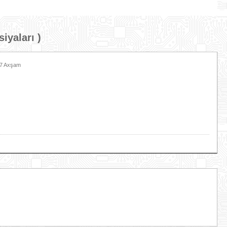
iyaları
)
47 Axşam