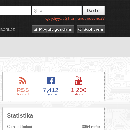
Daxil ol
Qeydiyyat
Şifrəni unutmusunuz?
Məqalə göndərin
Sual verin
ƏBƏRLƏR
RSS
7,412
1,200
Abunə ol
bəyənən
abunə
Statistika
Cəmi istifadəçi:
3054 nəfər