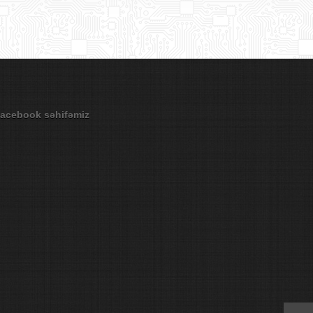
acebook səhifəmiz