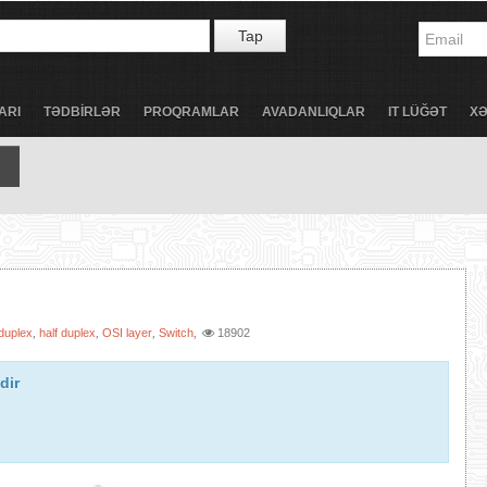
Tap
ARI
TƏDBİRLƏR
PROQRAMLAR
AVADANLIQLAR
IT LÜĞƏT
X
 duplex
half duplex
OSI layer
Switch
18902
,
,
,
,
dir