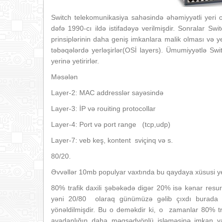
Switch telekomunikasiya sahəsində əhəmiyyətli yeri 
dəfə 1990-cı ildə istifadəyə verilmişdir. Sonralar Swi
prinsiplərinin daha geniş imkanlara malik olması və ye
təbəqələrdə yerləşirlər(OSİ layers). Ümumiyyətlə Swi
yerinə yetirirlər.
Məsələn
Layer-2: MAC addresslər sayəsində
Layer-3: İP və rouiting protocollar
Layer-4: Port və port range (tcp,udp)
Layer-7: veb keş, kontent sviçinq və s.
80/20.
Əvvəllər 10mb populyar vaxtında bu qaydaya xüsusi yer
80% trafik daxili şəbəkədə digər 20% isə kənar resurs
yəni 20/80 olaraq günümüzə gəlib çıxdı burada 
yönəldilmişdir. Bu o deməkdir ki, o zamanlar 80% tr
avadanlığın daha məqsədyönlü işləməsinə imkan yar