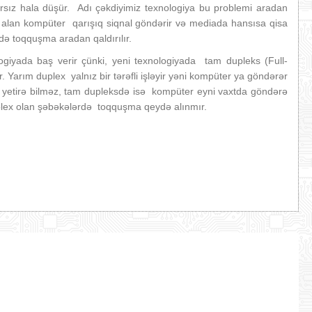
sız hala düşür. Adı çəkdiyimiz texnologiya bu problemi aradan
ə alan kompüter qarışıq siqnal göndərir və mediada hansısa qisa
də toqquşma aradan qaldırılır.
logiyada baş verir çünki, yeni texnologiyada tam dupleks (Full-
 Yarım duplex yalnız bir tərəfli işləyir yəni kompüter ya göndərər
inə yetirə bilməz, tam dupleksdə isə kompüter eyni vaxtda göndərə
plex olan şəbəkələrdə toqquşma qeydə alınmır.