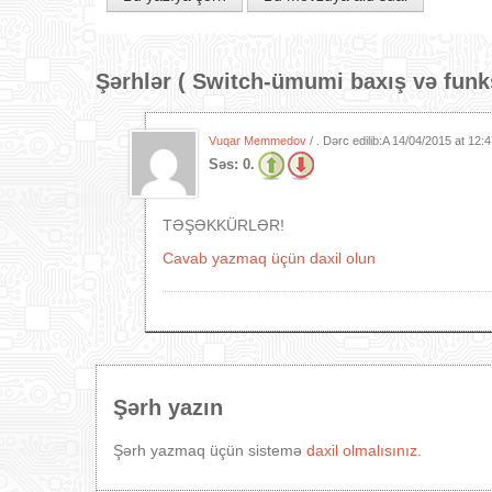
Şərhlər (
Switch-ümumi baxış və funks
Vuqar Memmedov
/ . Dərc edilib:A
14/04/2015 at 12:
Səs:
0.
TƏŞƏKKÜRLƏR!
Cavab yazmaq üçün daxil olun
Şərh yazın
Şərh yazmaq üçün sistemə
daxil olmalısınız.