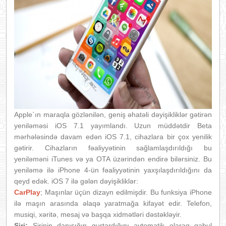
Apple`ın maraqla gözlənilən, geniş əhatəli dəyişikliklər gətirən
yeniləməsi iOS 7.1 yayımlandı. Uzun müddətdir Beta
mərhələsində davam edən iOS 7.1, cihazlara bir çox yenilik
gətirir. Cihazların fəaliyyətinin sağlamlaşdırıldığı bu
yeniləməni iTunes və ya OTA üzərindən endirə bilərsiniz. Bu
yeniləmə ilə iPhone 4-ün fəaliyyətinin yaxşılaşdırıldığını da
qeyd edək. iOS 7 ilə gələn dəyişikliklər:
CarPlay
; Maşınlar üçün dizayn edilmişdir. Bu funksiya iPhone
ilə maşın arasında əlaqə yaratmağa kifayət edir. Telefon,
musiqi, xəritə, mesaj və başqa xidmətləri dəstəkləyir.
Siri;
Sirinin danışığın qurtardığını avtomatik olaraq qəbul