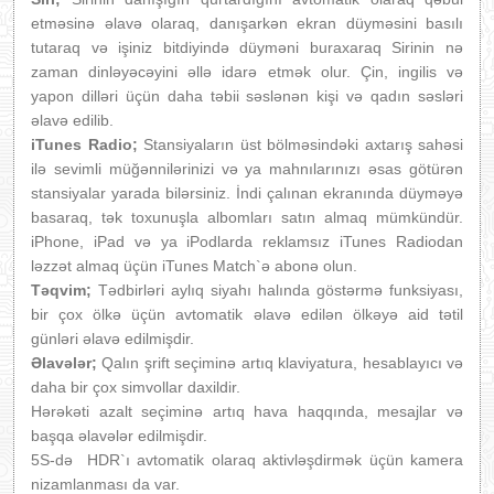
etməsinə əlavə olaraq, danışarkən ekran düyməsini basılı
tutaraq və işiniz bitdiyində düyməni buraxaraq Sirinin nə
zaman dinləyəcəyini əllə idarə etmək olur. Çin, ingilis və
yapon dilləri üçün daha təbii səslənən kişi və qadın səsləri
əlavə edilib.
iTunes Radio;
Stansiyaların üst bölməsindəki axtarış sahəsi
ilə sevimli müğənnilərinizi və ya mahnılarınızı əsas götürən
stansiyalar yarada bilərsiniz. İndi çalınan ekranında düyməyə
basaraq, tək toxunuşla albomları satın almaq mümkündür.
iPhone, iPad və ya iPodlarda reklamsız iTunes Radiodan
ləzzət almaq üçün iTunes Match`ə abonə olun.
Təqvim;
Tədbirləri aylıq siyahı halında göstərmə funksiyası,
bir çox ölkə üçün avtomatik əlavə edilən ölkəyə aid tətil
günləri əlavə edilmişdir.
Əlavələr;
Qalın şrift seçiminə artıq klaviyatura, hesablayıcı və
daha bir çox simvollar daxildir.
Hərəkəti azalt seçiminə artıq hava haqqında, mesajlar və
başqa əlavələr edilmişdir.
5S-də HDR`ı avtomatik olaraq aktivləşdirmək üçün kamera
nizamlanması da var.