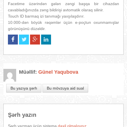
Facetime üzərindən gələn zəngi başqa bir cihazdan
cavabladığınızda zəng bildirişi avtomatik olaraq silinir.
Touch ID barmaq izi tanımağı yaxşılaşdırır.
10.000-dən böyük rəqəmlər üçün e-poçtun oxunmamışlar
görünüşünü düzəldir.
Müəllif:
Günel Yaqubova
Bu yazıya şərh
Bu mövzuya aid sual
Şərh yazın
Şərh yazmaq üçün sistemə
daxil olmalısınız.