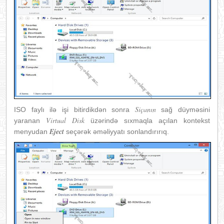
Siçanın
ISO faylı ilə işi bitirdikdən sonra
sağ düyməsini
Virtual Disk
yaranan
üzərində sıxmaqla açılan kontekst
Eject
menyudan
seçərək əməliyyatı sonlandırırıq.