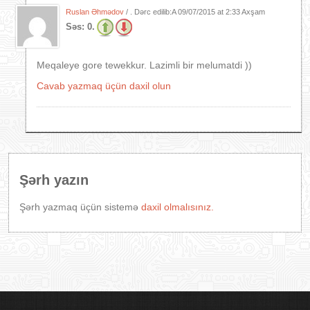
Ruslan Əhmədov
/ . Dərc edilib:A
09/07/2015 at 2:33 Axşam
Səs:
0.
Meqaleye gore tewekkur. Lazimli bir melumatdi ))
Cavab yazmaq üçün daxil olun
Şərh yazın
Şərh yazmaq üçün sistemə
daxil olmalısınız.