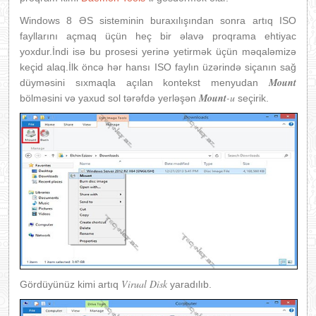
Windows 8 ƏS sisteminin buraxılışından sonra artıq ISO
fayllarını açmaq üçün heç bir əlavə proqrama ehtiyac
yoxdur.İndi isə bu prosesi yerinə yetirmək üçün məqaləmizə
keçid alaq.İlk öncə hər hansı ISO faylın üzərində siçanın sağ
Mount
düyməsini sıxmaqla açılan kontekst menyudan
Mount
-u
bölməsini və yaxud sol tərəfdə yerləşən
seçirik.
Virual Disk
Gördüyünüz kimi artıq
yaradılıb.