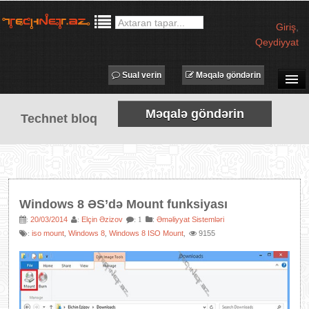
Giriş
,
Qeydiyyat
Sual verin
Məqalə göndərin
SUAL-CAVAB
Məqalə göndərin
Technet bloq
TECHNET TV
MƏQALƏLƏR
İŞ ELANLARI
TƏDBİRLƏR
Windows 8 ƏS’də Mount funksiyası
PROQRAMLAR
20/03/2014
Elçin Əzizov
:
Əməliyyat Sistemləri
:
:
: 1
iso mount
Windows 8
Windows 8 ISO Mount
9155
:
,
,
,
AVADANLIQLAR
IT LÜĞƏT
XƏBƏRLƏR