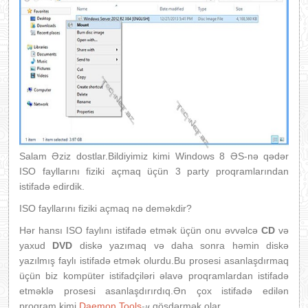
Salam Əziz dostlar.Bildiyimiz kimi Windows 8 ƏS-nə qədər
ISO fayllarını fiziki açmaq üçün 3 party proqramlarından
istifadə edirdik.
ISO fayllarını fiziki açmaq nə deməkdir?
Hər hansı ISO faylını istifadə etmək üçün onu əvvəlcə
CD
və
yaxud
DVD
diskə yazımaq və daha sonra həmin diskə
yazılmış faylı istifadə etmək olurdu.Bu prosesi asanlaşdırmaq
üçün biz kompüter istifadçiləri əlavə proqramlardan istifadə
etməklə prosesi asanlaşdırırdıq.Ən çox istifadə edilən
-u
proqram kimi
Daemon Tools
gösdərmək olar.