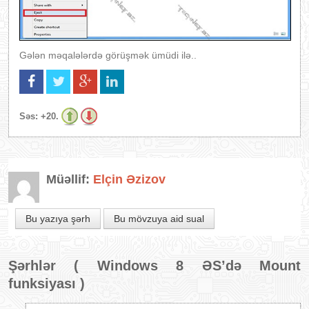
Gələn məqalələrdə görüşmək ümüdi ilə..
Səs:
+20.
Müəllif:
Elçin Əzizov
Bu yazıya şərh
Bu mövzuya aid sual
Şərhlər (
Windows 8 ƏS’də Mount
funksiyası
)