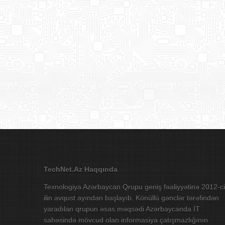
TechNet.Az Haqqında
Texnologiya Azərbaycan Qrupu geniş fəaliyyətinə 2012-ci
ilin avqust ayından başlayıb. Könüllü gənclər tərəfindən
yaradılan qrupun əsas məqsədi Azərbaycanda İT
sahəsində mövcud olan informasiya çatışmazlığının