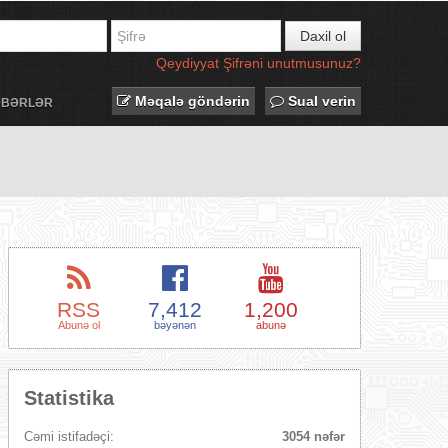
Daxil ol
Qeydiyyat
Şifrəni unutmusunuz?
Məqalə göndərin
Sual verin
ƏBƏRLƏR
RSS
7,412
1,200
Abunə ol
bəyənən
abunə
Statistika
Cəmi istifadəçi:
3054 nəfər