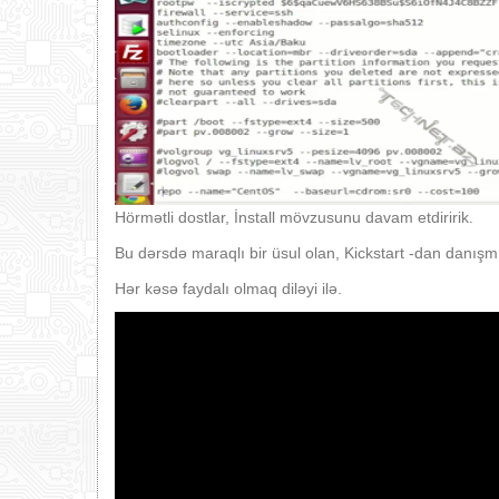
Hörmətli dostlar, İnstall mövzusunu davam etdiririk.
Bu dərsdə maraqlı bir üsul olan, Kickstart -dan danışm
Hər kəsə faydalı olmaq diləyi ilə.