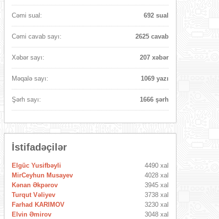
Cəmi sual:
692 sual
Cəmi cavab sayı:
2625 cavab
Xəbər sayı:
207 xəbər
Məqalə sayı:
1069 yazı
Şərh sayı:
1666 şərh
İstifadəçilər
Elgüc Yusifbəyli
4490 xal
MirCeyhun Musayev
4028 xal
Kənan Əkpərov
3945 xal
Turqut Vəliyev
3738 xal
Farhad KARIMOV
3230 xal
Elvin Əmirov
3048 xal