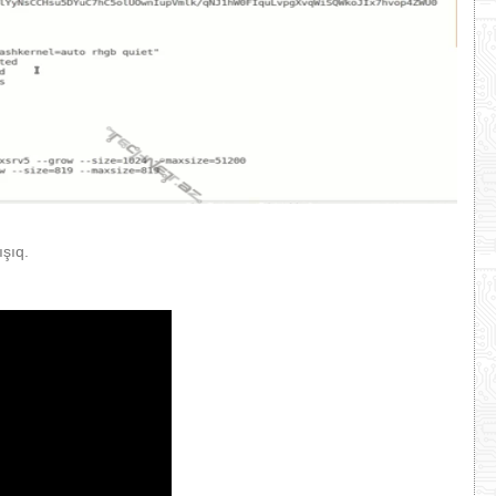
ışıq.