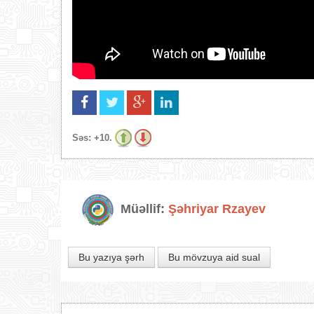
Səs:
+10.
Müəllif:
Şəhriyar Rzayev
Bu yazıya şərh
Bu mövzuya aid sual