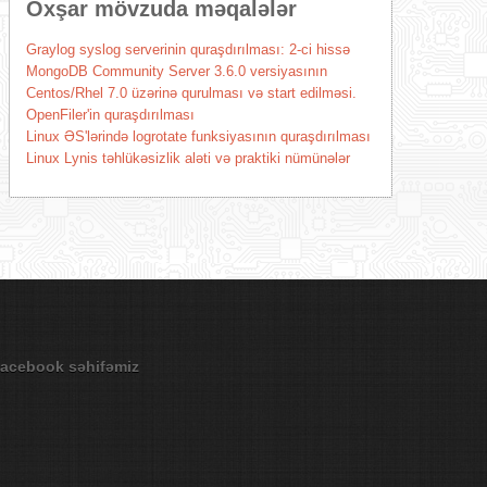
Oxşar mövzuda məqalələr
Graylog syslog serverinin quraşdırılması: 2-ci hissə
MongoDB Community Server 3.6.0 versiyasının
Centos/Rhel 7.0 üzərinə qurulması və start edilməsi.
OpenFiler'in quraşdırılması
Linux ƏS'lərində logrotate funksiyasının quraşdırılması
Linux Lynis təhlükəsizlik aləti və praktiki nümünələr
acebook səhifəmiz