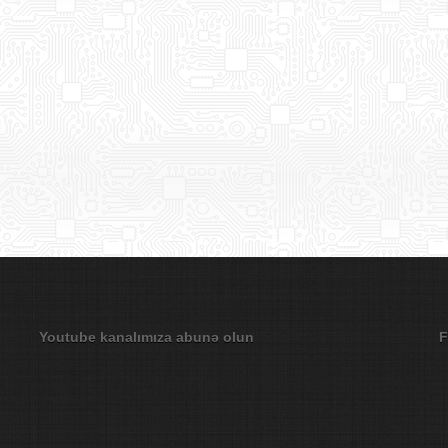
Youtube kanalımıza abunə olun
F