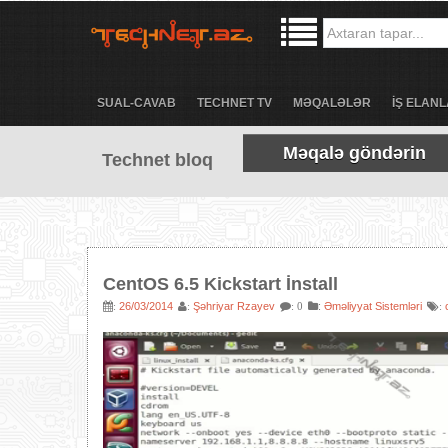
SUAL-CAVAB
TECHNET TV
MƏQALƏLƏR
İŞ ELANL
Məqalə göndərin
Technet bloq
CentOS 6.5 Kickstart İnstall
26/03/2014
Şəhriyar Rzayev
:
Əməliyyat Sistemləri
:
:
: 0
: