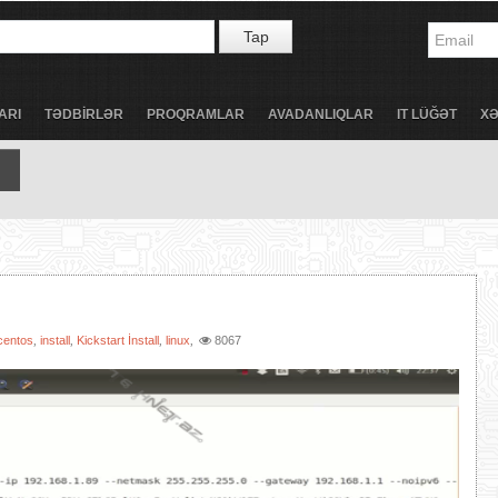
Tap
ARI
TƏDBİRLƏR
PROQRAMLAR
AVADANLIQLAR
IT LÜĞƏT
X
centos
install
Kickstart İnstall
linux
8067
,
,
,
,