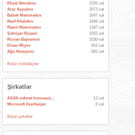
Röyal Əmrahov
2335 xal
Araz Ayyubov
2073 xal
Babək Məmmədov
2047 xal
Rauf Khalafov
1946 xal
Ramil Məmmədov
1347 xal
Şəhriyar Rzayev
1055 xal
Rizvan Bayramov
1030 xal
Elxan Əliyev
916 xal
Ağa Hüseynov
683 xal
Bütün istifadəçilər
Şirkətlər
ASAN xidmet Innovasiya Mərkəzi
12 xal
Microsoft Azerbaijan
0 xal
Bütün şirkətlər