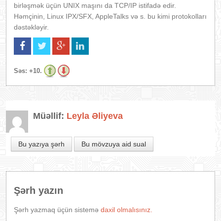
birləşmək üçün UNIX maşını da TCP/IP istifadə edir.
Həmçinin, Linux IPX/SFX, AppleTalks və s. bu kimi protokolları
dəstəkləyir.
Səs:
+10.
Müəllif:
Leyla Əliyeva
Bu yazıya şərh
Bu mövzuya aid sual
Şərh yazın
Şərh yazmaq üçün sistemə
daxil olmalısınız.