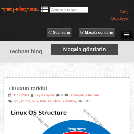
Giriş
,
Qeydiyyat
Sual verin
Məqalə göndərin
SUAL-CAVAB
Məqalə göndərin
Technet bloq
TECHNET TV
MƏQALƏLƏR
İŞ ELANLARI
TƏDBİRLƏR
Linuxun tərkibi
PROQRAMLAR
31/03/2014
Leyla Əliyeva
:
Əməliyyat Sistemləri
:
:
: 0
gnu
kernel
linux
linux structure
x window
8597
:
,
,
,
,
,
AVADANLIQLAR
IT LÜĞƏT
XƏBƏRLƏR