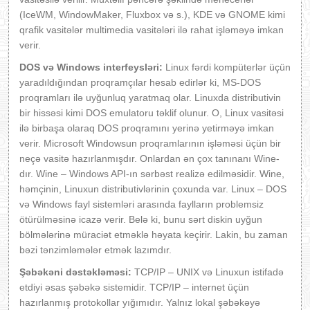
(IceWM, WindowMaker, Fluxbox və s.), KDE və GNOME kimi
qrafik vasitələr multimedia vasitələri ilə rahat işləməyə imkan
verir.
DOS və Windows interfeysləri:
Linux fərdi kompüterlər üçün
yaradıldığından proqramçılar hesab edirlər ki, MS-DOS
proqramları ilə uyğunluq yaratmaq olar. Linuxda distributivin
bir hissəsi kimi DOS emulatoru təklif olunur. O, Linux vasitəsi
ilə birbaşa olaraq DOS proqramını yerinə yetirməyə imkan
verir. Microsoft Windowsun proqramlarının işləməsi üçün bir
neçə vasitə hazırlanmışdır. Onlardan ən çox tanınanı Wine-
dır. Wine – Windows API-ın sərbəst realizə edilməsidir. Wine,
həmçinin, Linuxun distributivlərinin çoxunda var. Linux – DOS
və Windows fayl sistemləri arasında faylların problemsiz
ötürülməsinə icazə verir. Belə ki, bunu sərt diskin uyğun
bölmələrinə müraciət etməklə həyata keçirir. Lakin, bu zaman
bəzi tənzimləmələr etmək lazımdır.
Şəbəkəni dəstəkləməsi:
TCP/IP – UNIX və Linuxun istifadə
etdiyi əsas şəbəkə sistemidir. TCP/IP – internet üçün
hazırlanmış protokollar yığımıdır. Yalnız lokal şəbəkəyə