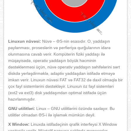
Linuxun nüvəsi:
Nüvə – ƏS-nin əsasıdır. O, yaddaşın
paylanması, proseslərin və perfieriya qurğularının idarə
olunmasına cavab verir. Kompüterin fiziki yaddaşı ilə
müqayisədə, operativ yaddaşın böyük həcminin
dəstəklənməsi üçün, nüvə operativ yaddaşın səhifələrini sərt
diskdə yerləşdirməklə, adaptiv yaddaşdan istifadə etməyə
imkan verir. Linuxun nüvəsi FAT və FAT32 də daxil olmaqla bir
çox fayl sistemlərini dəstəkləyir. Linuxun öz fayl sistemləri
(ext2 və ext3) disk yaddaşından optimal istifadə üçün
hazırlanmışdır.
GNU utilitləri:
Linux – GNU utilitlərini özündə saxlayır. Bu
utilitlər olmadan ƏS-i ilə işləmək mümkün deyil.
X
Window:
Linuxda istifadəçinin qrafik interfeysi X Window
vasitəsilə verilir. Müxtəlif pəncərə şəklində menecerlər