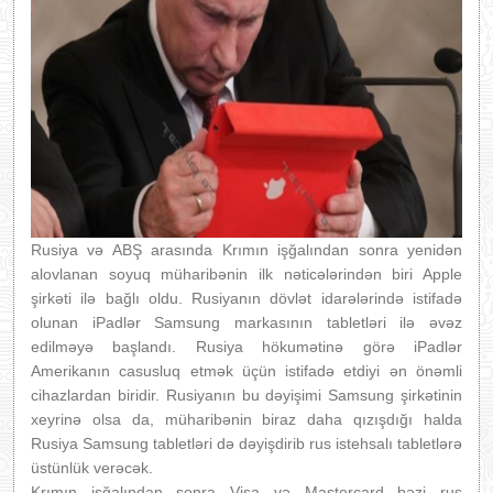
Rusiya və ABŞ arasında Krımın işğalından sonra yenidən
alovlanan soyuq müharibənin ilk nəticələrindən biri Apple
şirkəti ilə bağlı oldu. Rusiyanın dövlət idarələrində istifadə
olunan iPadlər Samsung markasının tabletləri ilə əvəz
edilməyə başlandı. Rusiya hökumətinə görə iPadlər
Amerikanın casusluq etmək üçün istifadə etdiyi ən önəmli
cihazlardan biridir. Rusiyanın bu dəyişimi Samsung şirkətinin
xeyrinə olsa da, müharibənin biraz daha qızışdığı halda
Rusiya Samsung tabletləri də dəyişdirib rus istehsalı tabletlərə
üstünlük verəcək.
Krımın işğalından sonra Visa və Mastercard bəzi rus