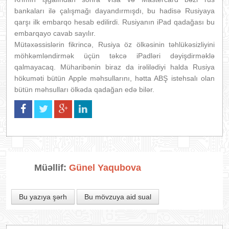
bankaları ilə çalışmağı dayandırmışdı, bu hadisə Rusiyaya
qarşı ilk embarqo hesab edilirdi. Rusiyanın iPad qadağası bu
embarqayo cavab sayılır.
Mütəxəssislərin fikrincə, Rusiya öz ölkəsinin təhlükəsizliyini
möhkəmləndirmək üçün təkcə iPadləri dəyişdirməklə
qalmayacaq. Müharibənin biraz da irəlilədiyi halda Rusiya
hökuməti bütün Apple məhsullarını, hətta ABŞ istehsalı olan
bütün məhsulları ölkəda qadağan edə bilər.
Müəllif:
Günel Yaqubova
Bu yazıya şərh
Bu mövzuya aid sual