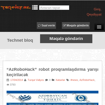
Giriş
,
Qeydiyyat
Sual verin
Məqalə göndərin
SUAL-CAVAB
Məqalə göndərin
Technet bloq
TECHNET TV
MƏQALƏLƏR
İŞ ELANLARI
TƏDBİRLƏR
“AzRoboHack” robot proqramlaşdırma yarışı
PROQRAMLAR
keçiriləcək
AVADANLIQLAR
17/04/2014
Turqut Vəliyev
:
Xəbərlər
#news
AzRoboHack
:
:
: 0
:
,
,
3793
IT LÜĞƏT
XƏBƏRLƏR