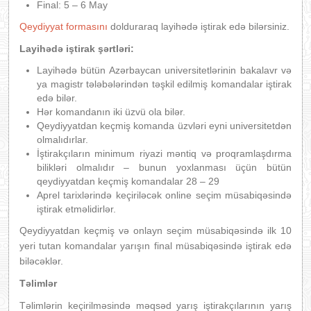
Final: 5 – 6 May
Qeydiyyat formasını
dolduraraq layihədə iştirak edə bilərsiniz.
Layihədə iştirak şərtləri:
Layihədə bütün Azərbaycan universitetlərinin bakalavr və
ya magistr tələbələrindən təşkil edilmiş komandalar iştirak
edə bilər.
Hər komandanın iki üzvü ola bilər.
Qeydiyyatdan keçmiş komanda üzvləri eyni universitetdən
olmalıdırlar.
İştirakçıların minimum riyazi məntiq və proqramlaşdırma
bilikləri olmalıdır – bunun yoxlanması üçün bütün
qeydiyyatdan keçmiş komandalar 28 – 29
Aprel tarixlərində keçiriləcək online seçim müsabiqəsində
iştirak etməlidirlər.
Qeydiyyatdan keçmiş və onlayn seçim müsabiqəsində ilk 10
yeri tutan komandalar yarışın final müsabiqəsində iştirak edə
biləcəklər.
Təlimlər
Təlimlərin keçirilməsində məqsəd yarış iştirakçılarının yarış