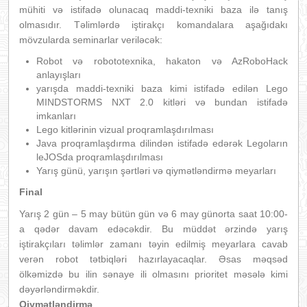
mühiti və istifadə olunacaq maddi-texniki baza ilə tanış
olmasıdır. Təlimlərdə iştirakçı komandalara aşağıdakı
mövzularda seminarlar veriləcək:
Robot və robototexnika, hakaton və AzRoboHack
anlayışları
yarışda maddi-texniki baza kimi istifadə edilən Lego
MINDSTORMS NXT 2.0 kitləri və bundan istifadə
imkanları
Lego kitlərinin vizual proqramlaşdırılması
Java proqramlaşdırma dilindən istifadə edərək Legoların
leJOSda proqramlaşdırılması
Yarış günü, yarışın şərtləri və qiymətləndirmə meyarları
Final
Yarış 2 gün – 5 may bütün gün və 6 may günorta saat 10:00-
a qədər davam edəcəkdir. Bu müddət ərzində yarış
iştirakçıları təlimlər zamanı təyin edilmiş meyarlara cavab
verən robot tətbiqləri hazırlayacaqlar. Əsas məqsəd
ölkəmizdə bu ilin sənaye ili olmasını prioritet məsələ kimi
dəyərləndirməkdir.
Qiymətləndirmə