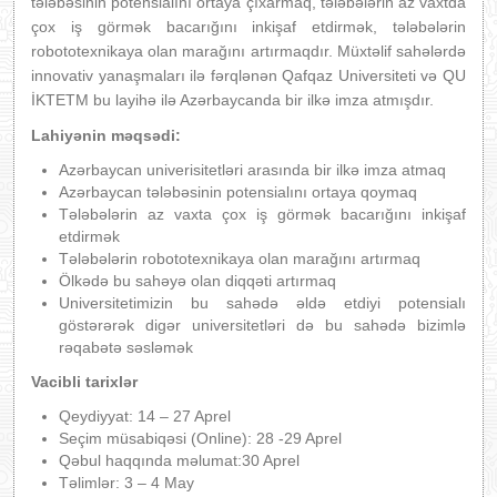
tələbəsinin potensialını ortaya çıxarmaq, tələbələrin az vaxtda
çox iş görmək bacarığını inkişaf etdirmək, tələbələrin
robototexnikaya olan marağını artırmaqdır. Müxtəlif sahələrdə
innovativ yanaşmaları ilə fərqlənən Qafqaz Universiteti və QU
İKTETM bu layihə ilə Azərbaycanda bir ilkə imza atmışdır.
Lahiyənin məqsədi:
Azərbaycan univerisitetləri arasında bir ilkə imza atmaq
Azərbaycan tələbəsinin potensialını ortaya qoymaq
Tələbələrin az vaxta çox iş görmək bacarığını inkişaf
etdirmək
Tələbələrin robototexnikaya olan marağını artırmaq
Ölkədə bu sahəyə olan diqqəti artırmaq
Universitetimizin bu sahədə əldə etdiyi potensialı
göstərərək digər universitetləri də bu sahədə bizimlə
rəqabətə səsləmək
Vacibli tarixlər
Qeydiyyat: 14 – 27 Aprel
Seçim müsabiqəsi (Online): 28 -29 Aprel
Qəbul haqqında məlumat:30 Aprel
Təlimlər: 3 – 4 May