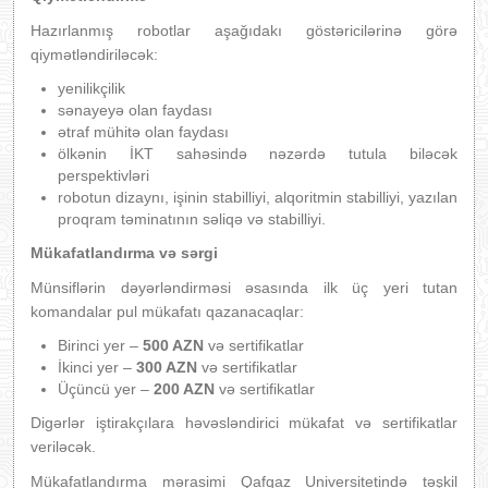
Hazırlanmış robotlar aşağıdakı göstəricilərinə görə
qiymətləndiriləcək:
yenilikçilik
sənayeyə olan faydası
ətraf mühitə olan faydası
ölkənin İKT sahəsində nəzərdə tutula biləcək
perspektivləri
robotun dizaynı, işinin stabilliyi, alqoritmin stabilliyi, yazılan
proqram təminatının səliqə və stabilliyi.
Mükafatlandırma və sərgi
Münsiflərin dəyərləndirməsi əsasında ilk üç yeri tutan
komandalar pul mükafatı qazanacaqlar:
Birinci yer –
500 AZN
və sertifikatlar
İkinci yer –
300 AZN
və sertifikatlar
Üçüncü yer –
200 AZN
və sertifikatlar
Digərlər iştirakçılara həvəsləndirici mükafat və sertifikatlar
veriləcək.
Mükafatlandırma mərasimi Qafqaz Universitetində təşkil