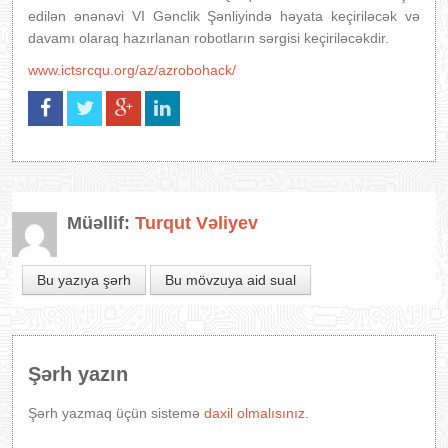
edilən ənənəvi VI Gənclik Şənliyində həyata keçiriləcək və
davamı olaraq hazırlanan robotların sərgisi keçiriləcəkdir.
www.ictsrcqu.org/az/azrobohack/
Müəllif:
Turqut Vəliyev
Bu yazıya şərh
Bu mövzuya aid sual
Şərh yazın
Şərh yazmaq üçün sistemə
daxil olmalısınız.