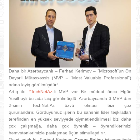
Daha bir Azərbaycanlı – Fərhad Kərimov – “Microsoft”un Ən
Dəyərli Mütəxxəssis (MVP – “Most Valuable Professional”)
adına layiq görülmüşdür!
Artıq iki
#TechNetAz
-li MVP var
Bir müddət öncə Elgüc
Yusifbəyli bu ada laiq görülmüşdü Azərbaycanda 3 MVP-dən
2-sinin TechNet.Az üzvü olması bizi çox
qürurlandırır. Gördüyümüz işlərin bu sahənin lider təşkilatları
tərəfindən ən yüksək səviyyədə qiymətləndirilməsi bizi daha
çox çalışmağa, daha çox öyrənib – öyrəndiklərimizi
həmvətənlərimizlə paylaşmaq üçün stimullaşdırır.
Qeyd edək ki, Fərhad Kərimov
Group Policy
istiqamətində