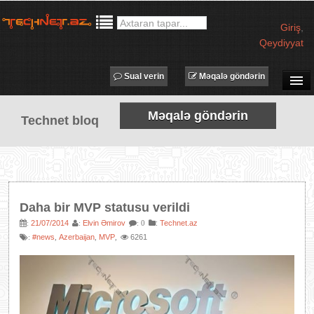
Giriş
,
Qeydiyyat
Sual verin
Məqalə göndərin
SUAL-CAVAB
Məqalə göndərin
Technet bloq
TECHNET TV
MƏQALƏLƏR
İŞ ELANLARI
TƏDBİRLƏR
Daha bir MVP statusu verildi
PROQRAMLAR
21/07/2014
Elvin Əmirov
:
Technet.az
:
:
: 0
#news
Azerbaijan
MVP
6261
:
,
,
,
AVADANLIQLAR
IT LÜĞƏT
XƏBƏRLƏR