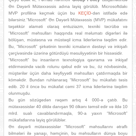
Ən Dəyərli Mütəxxəssis adına layiq görülüb. Microsoftdakı
MVP profilinə keçmək üçün bu
KEÇİD
-dən istifadə edə
bilərsiniz.“Micros
oft” Ən Dəyərli Mütəxəssis (MVP) mükafatını
təşəkkür əlaməti olaraq entuziazm, texniki təcrübə və
“Microsoft” məhsulları haqqında real məlumatı digərləri ilə
bölüşən, müstəsna və müstəqil icma liderlərinə təqdim edir.
Bu, “Microsoft” şirkətinin texniki icmaların dəstəyi və inkişafı
çərçivəsində üzərinə götürdüyü məsuliyyətinin bir hissəsidir.
“Microsoft” bu insanların texnologiya qavrama və inkişaf
etdirməsində vacib rolunu qəbul edir və bu, öz növbəsində,
müştərilər üçün daha keyfiyyətli məhsulları çatdırmaqda bir
köməkdir. Bundan ruhlanaraq “Microsoft” bu mükafatı təsis
edib. 20 il öncə bu mükafat cəmi 37 icma liderlərinə təqdim
olunmuşdu.
Bu gün sözügedən rəqəm artıq 4 000-ə çatıb. Bu
mütəxəssislər 40 dildə danışan 90 ölkənı təmsil edir və ildə 10
mlrd. sualı cavablandırmaqla, 90-a yaxın “Microsoft”
mükafatlarına layiq görülüblər.
Ən dəyərli mütəxəssislər “Microsoft” məhsullarını ətraflı
bilmələri ilə yanaşı, həmçinin, bu məhsulların dünya boyu