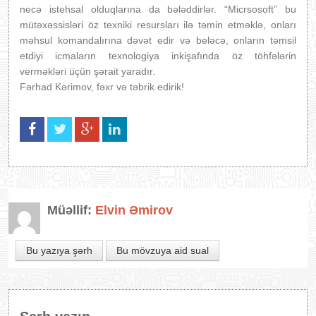
necə istehsal olduqlarına da bələddirlər. “Micrsosoft” bu
mütəxəssisləri öz texniki resursları ilə təmin etməklə, onları
məhsul komandalırına dəvət edir və beləcə, onların təmsil
etdiyi icmaların texnologiya inkişafında öz töhfələrin
verməkləri üçün şərait yaradır.
Fərhad Kərimov, fəxr və təbrik edirik!
Müəllif:
Elvin Əmirov
Bu yazıya şərh
Bu mövzuya aid sual