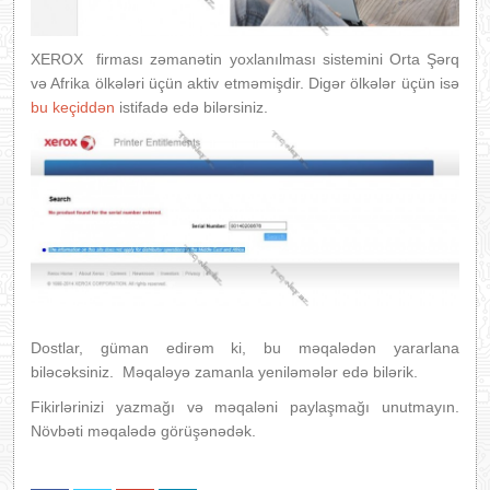
XEROX firması zəmanətin yoxlanılması sistemini Orta Şərq
və Afrika ölkələri üçün aktiv etməmişdir. Digər ölkələr üçün isə
bu keçiddən
istifadə edə bilərsiniz.
Dostlar, güman edirəm ki, bu məqalədən yararlana
biləcəksiniz. Məqaləyə zamanla yeniləmələr edə bilərik.
Fikirlərinizi yazmağı və məqaləni paylaşmağı unutmayın.
Növbəti məqalədə görüşənədək.