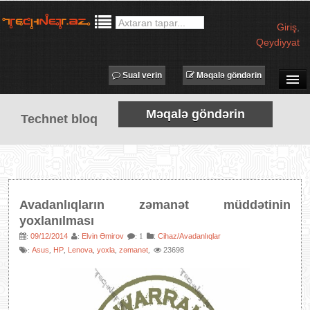
Giriş
,
Qeydiyyat
Sual verin
Məqalə göndərin
SUAL-CAVAB
Məqalə göndərin
Technet bloq
TECHNET TV
MƏQALƏLƏR
İŞ ELANLARI
TƏDBİRLƏR
Avadanlıqların zəmanət müddətinin
PROQRAMLAR
yoxlanılması
AVADANLIQLAR
09/12/2014
Elvin Əmirov
:
Cihaz/Avadanlıqlar
:
:
: 1
Asus
HP
Lenova
yoxla
zəmanət
23698
:
,
,
,
,
,
IT LÜĞƏT
XƏBƏRLƏR