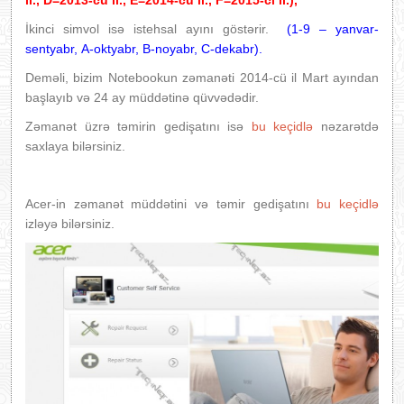
il., D=2013-cü il., E=2014-cü il., F=2015-ci il.),
İkinci simvol isə istehsal ayını göstərir.
(1-9 – yanvar-
sentyabr, А-oktyabr, В-noyabr, С-dekabr).
Deməli, bizim Notebookun zəmanəti 2014-cü il Mart ayından
başlayıb və 24 ay müddətinə qüvvədədir.
Zəmanət üzrə təmirin gedişatını isə
bu keçidlə
nəzarətdə
saxlaya bilərsiniz.
Acer-in zəmanət müddətini və təmir gedişatını
bu keçidlə
izləyə bilərsiniz.