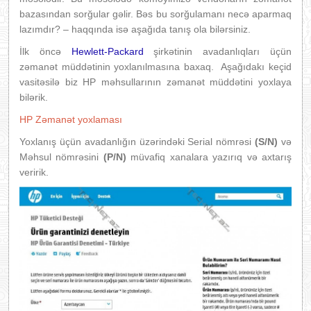
bazasından sorğular gəlir. Bəs bu sorğulamanı necə aparmaq
lazımdır? – haqqında isə aşağıda tanış ola bilərsiniz.
İlk öncə
Hewlett-Packard
şirkətinin avadanlıqları üçün
zəmanət müddətinin yoxlanılmasına baxaq. Aşağıdakı keçid
vasitəsilə biz HP məhsullarının zəmanət müddətini yoxlaya
bilərik.
HP Zəmanət yoxlaması
Yoxlanış üçün avadanlığın üzərindəki Serial nömrəsi
(S/N)
və
Məhsul nömrəsini
(P/N)
müvafiq xanalara yazırıq və axtarış
veririk.