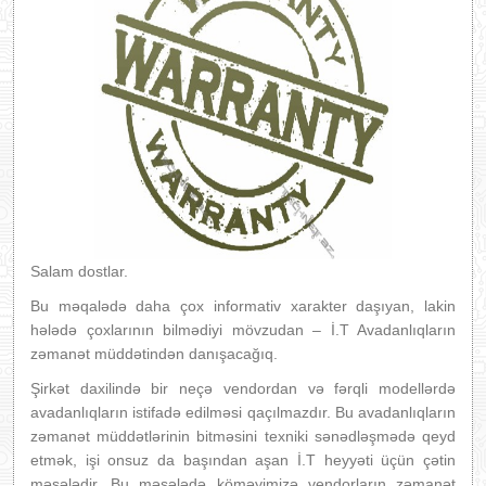
Salam dostlar.
Bu məqalədə daha çox informativ xarakter daşıyan, lakin
hələdə çoxlarının bilmədiyi mövzudan – İ.T Avadanlıqların
zəmanət müddətindən danışacağıq.
Şirkət daxilində bir neçə vendordan və fərqli modellərdə
avadanlıqların istifadə edilməsi qaçılmazdır. Bu avadanlıqların
zəmanət müddətlərinin bitməsini texniki sənədləşmədə qeyd
etmək, işi onsuz da başından aşan İ.T heyyəti üçün çətin
məsələdir. Bu məsələdə köməyimizə vendorların zəmanət