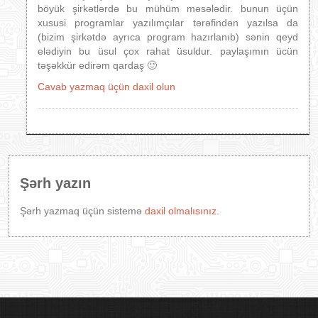
böyük şirkətlərdə bu mühüm məsələdir. bunun üçün
xususi programlar yazılımçılar tərəfindən yazılsa da
(bizim şirkətdə ayrıca program hazırlanıb) sənin qeyd
elədiyin bu üsul çox rahat üsuldur. paylaşımın ücün
təşəkkür edirəm qardaş 🙂
Cavab yazmaq üçün daxil olun
Şərh yazın
Şərh yazmaq üçün sistemə
daxil olmalısınız.