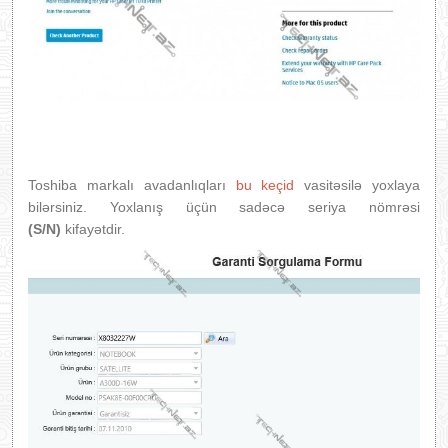
Toshiba markalı avadanlıqları
bu keçid
vasitəsilə yoxlaya
bilərsiniz. Yoxlanış üçün sadəcə seriya nömrəsi
(S/N)
kifayətdir.