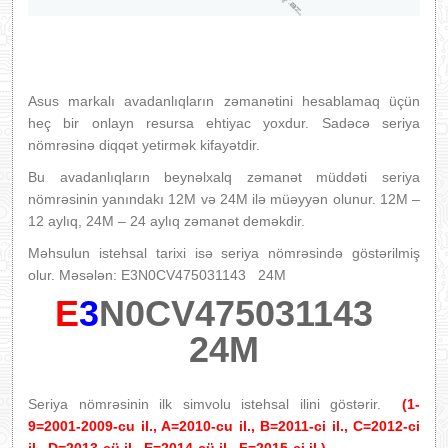
Asus markalı avadanlıqların zəmanətini hesablamaq üçün
heç bir onlayn resursa ehtiyac yoxdur. Sadəcə seriya
nömrəsinə diqqət yetirmək kifayətdir.
Bu avadanlıqların beynəlxalq zəmanət müddəti seriya
nömrəsinin yanındakı 12M və 24M ilə müəyyən olunur. 12M –
12 aylıq, 24M – 24 aylıq zəmanət deməkdir.
Məhsulun istehsal tarixi isə seriya nömrəsində göstərilmiş
olur. Məsələn: E3N0CV475031143 24M
E
3
N0CV475031143
24M
Seriya nömrəsinin ilk simvolu istehsal ilini göstərir.
(1-
9=2001-2009-cu il., A=2010-cu il., B=2011-ci il., C=2012-ci