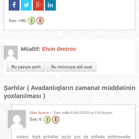
Səs:
+50.
Müəllif:
Elvin Əmirov
Bu yazıya şərh
Bu mövzuya aid sual
Şərhlər (
Avadanlıqların zəmanət müddətinin
yoxlanılması
)
Eldar İlyasov
/ . Dərc edilib:A
19/12/2014 at 5:50 Axşam
Səs:
0.
salam, kiçik şirkətlər üçün çox da istifadə edilməsədə