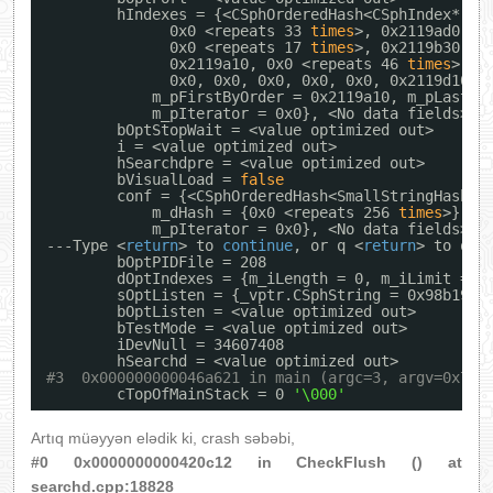
hIndexes = {<CSphOrderedHash<CSphIndex*, C
0x0 <repeats 33 
times
>, 0x2119ad0, 0
0x0 <repeats 17 
times
>, 0x2119b30, 0
0x2119a10, 0x0 <repeats 46 
times
>, 0
0x0, 0x0, 0x0, 0x0, 0x0, 0x2119d10, 
m_pFirstByOrder = 0x2119a10, m_pLastBy
m_pIterator = 0x0}, <No data fields>}
bOptStopWait = <value optimized out>
i = <value optimized out>
hSearchdpre = <value optimized out>
bVisualLoad = 
false
conf = {<CSphOrderedHash<SmallStringHash_T
m_dHash = {0x0 <repeats 256 
times
>}, m
m_pIterator = 0x0}, <No data fields>}
---Type <
return
> to 
continue
, or q <
return
> to qui
bOptPIDFile = 208
dOptIndexes = {m_iLength = 0, m_iLimit = 0
sOptListen = {_vptr.CSphString = 0x98b190,
bOptListen = <value optimized out>
bTestMode = <value optimized out>
iDevNull = 34607408
hSearchd = <value optimized out>
#3  0x000000000046a621 in main (argc=3, argv=0x7ff
cTopOfMainStack = 0 
'\000'
Artıq müəyyən elədik ki, crash səbəbi,
#0 0x0000000000420c12 in CheckFlush () at
searchd.cpp:18828