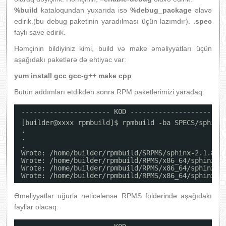
%build
kataloqundan yuxarıda isə
%debug_package
əlavə
edirik.(bu debug paketinin yaradılması üçün lazımdır).
.spec
faylı save edirik.
Həmçinin bildiyiniz kimi, build və make əməliyyatları üçün
aşağıdakı paketlərə də ehtiyac var:
yum install gcc gcc-g++ make cpp
Bütün addımları etdikdən sonra RPM paketlərimizi yaradaq:
---------------------- KOD ----------------------
[builder@xxxx rpmbuild]$ rpmbuild -ba SPECS
/sphinx
.
.
.
Wrote: 
/home/builder/rpmbuild/SRPMS/sphinx-2
.1.8-1
Wrote: 
/home/builder/rpmbuild/RPMS/x86_64/sphinx-2
Wrote: 
/home/builder/rpmbuild/RPMS/x86_64/sphinx-t
Wrote: 
/home/builder/rpmbuild/RPMS/x86_64/sphinx-d
Əməliyyatlar uğurla nəticələnsə RPMS folderində aşağıdakı
fayllar olacaq: