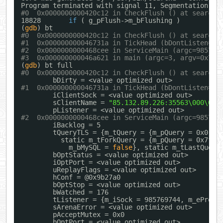
Program terminated with signal 11, Segmentation fa
#0  0x0000000000420c12 in CheckFlush () at searchd
18828       
if
( g_pFlush->m_bFlushing )
(
gdb
) bt
#0  0x0000000000420c12 in CheckFlush () at searchd
#1  0x000000000046731a in TickHead (bDontListen=fa
#2  0x0000000000468cee in ServiceMain (argc=985764
#3  0x000000000046a621 in main (argc=3, argv=0x7ff
(
gdb
) bt full
#0  0x0000000000420c12 in CheckFlush () at searchd
bDirty = <value optimized out>
#1  0x000000000046731a in TickHead (bDontListen=fa
iClientSock = <value optimized out>
sClientName = 
"85.132.89.226:35563\000\000
pListener = <value optimized out>
#2  0x0000000000468cee in ServiceMain (argc=985764
iBacklog = 5
tQueryTLS = {m_tQuery = {m_pQuery = 0x0, m
static m_tForkQuery = {m_pQuery = 0x7f75
m_bMySQL = 
false
}, static m_tLastQuery
bOptStatus = <value optimized out>
iOptPort = <value optimized out>
uReplayFlags = <value optimized out>
hConf = @0x9b27a0
bOptStop = <value optimized out>
bWatched = 176
tListener = {m_iSock = 985769744, m_eProto
sArenaError = <value optimized out>
pAcceptMutex = 0x0
bOptPort = <value optimized out>