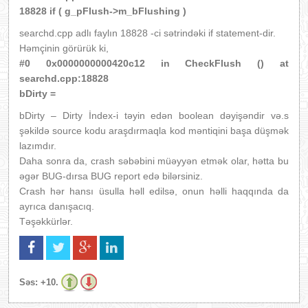
18828 if ( g_pFlush->m_bFlushing )
searchd.cpp adlı faylın 18828 -ci sətrindəki if statement-dir.
Həmçinin görürük ki,
#0 0x0000000000420c12 in CheckFlush () at
searchd.cpp:18828
bDirty =
bDirty – Dirty İndex-i təyin edən boolean dəyişəndir və.s
şəkildə source kodu araşdırmaqla kod məntiqini başa düşmək
lazımdır.
Daha sonra da, crash səbəbini müəyyən etmək olar, hətta bu
əgər BUG-dırsa BUG report edə bilərsiniz.
Crash hər hansı üsulla həll edilsə, onun həlli haqqında da
ayrıca danışacıq.
Təşəkkürlər.
Səs:
+10.