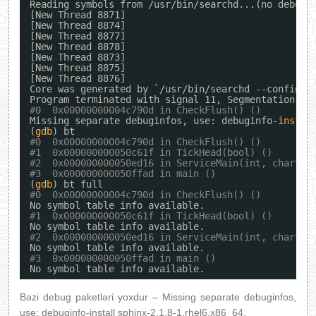
Reading symbols from 
/usr/bin/searchd
...(no debugg
[New Thread 8871]
[New Thread 8874]
[New Thread 8877]
[New Thread 8878]
[New Thread 8873]
[New Thread 8875]
[New Thread 8876]
Core was generated by `
/usr/bin/searchd
--config 
/
Program terminated with signal 11, Segmentation fa
#0  0x00000000004c790d in CheckFlush() ()
Missing separate debuginfos, use: debuginfo-
instal
(
gdb
) bt
#0  0x00000000004c790d in CheckFlush() ()
#1  0x000000000050c61f in TickHead(bool) ()
#2  0x000000000050ed16 in ServiceMain(int, char**)
#3  0x000000000050ffad in main ()
(
gdb
) bt full
#0  0x00000000004c790d in CheckFlush() ()
No symbol table info available.
#1  0x000000000050c61f in TickHead(bool) ()
No symbol table info available.
#2  0x000000000050ed16 in ServiceMain(int, char**)
No symbol table info available.
#3  0x000000000050ffad in main ()
No symbol table info available.
Bəzi debug paketləri yoxdur – Missing separate debuginfos,
use: debuginfo-install sphinx-2.1.8-1.rhel6.x86_64.