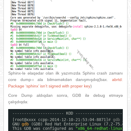
Sphinx-lə əlaqədar olan ilk yazımızda Sphinx crash zamanı
core dump-ı ala bilməməkdən danışmışdıq(bax.
abrtd:
Package ‘sphinx’ isn’t signed with proper key
)
Core Dump aldıqdan sonra, GDB ilə debug etməyə
çalışdıqda:
---------------------- KOD ----------------------
[root@xxxx ccpp-2014-12-10-21:53:04-8871]
# gdb /us
GNU 
gdb
(GDB) Red Hat Enterprise Linux (7.2-75.el6
This GDB was configured as 
"x86_64-redhat-linux-gn