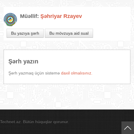
Müəllif:
Şəhriyar Rzayev
Bu yazıya şərh
Bu mövzuya aid sual
Şərh yazın
Şərh yazmaq üçün sistemə
daxil olmalısınız.
Technet.az. Bütün hüquqlar qorunur.