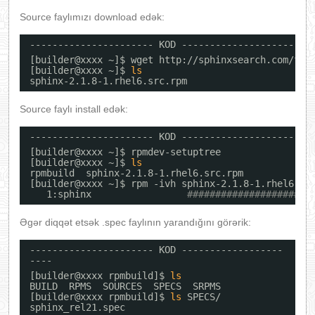
Source faylımızı download edək:
---------------------- KOD ----------------------
[builder@xxxx ~]$ wget http:
//sphinxsearch
.com
/fil
[builder@xxxx ~]$ 
ls
sphinx-2.1.8-1.rhel6.src.rpm
Source faylı install edək:
---------------------- KOD ----------------------
[builder@xxxx ~]$ rpmdev-setuptree
[builder@xxxx ~]$ 
ls
rpmbuild  sphinx-2.1.8-1.rhel6.src.rpm
[builder@xxxx ~]$ rpm -ivh sphinx-2.1.8-1.rhel6.sr
1:sphinx                 
######################
Əgər diqqət etsək .spec faylının yarandığını görərik:
---------------------- KOD ------------------
----
[builder@xxxx rpmbuild]$ 
ls
BUILD  RPMS  SOURCES  SPECS  SRPMS
[builder@xxxx rpmbuild]$ 
ls
SPECS/
sphinx_rel21.spec