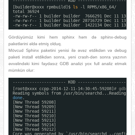
---------------------- KOD ----------------------
[builder@xxxx rpmbuild]$ 
ls
-l RPMS
/x86_64/
total 36924
-rw-rw-r-- 1 builder builder  7666291 Dec 11 13:35
-rw-rw-r-- 1 builder builder 28716729 Dec 11 13:35
-rw-rw-r-- 1 builder builder  1422134 Dec 11 13:35
Gördüyümüz kimi hem sphinx həm də sphinx-debug
paketlərini əldə etmiş olduq.
Mövcud Sphinx paketini yenisi ilə əvəz etdikdən və debug
paketi install etdikdən sonra, yeni crash-dən sonra yazının
əvvəlindəki kimi faydasız GDB analizi yox full analiz etmək
mümkün olur:
---------------------- KOD ----------------------
[root@xxxx ccpp-2014-12-11-14:30:45-59208]
# gdb /u
Reading symbols from 
/usr/bin/searchd
...Reading sy
done
.
[New Thread 59208]
[New Thread 59209]
[New Thread 59211]
[New Thread 59210]
[New Thread 59213]
[New Thread 59214]
[New Thread 59212]
Core was generated by `
/usr/bin/searchd
--config 
/