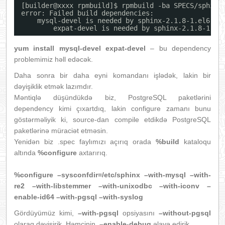
[builder@xxxx rpmbuild]$ rpmbuild -ba SPECS
/sphinx
error: Failed build dependencies:
mysql-devel is needed by sphinx-2.1.8-1.el6.x8
expat-devel is needed by sphinx-2.1.8-1.el
yum install mysql-devel expat-devel
– bu dependency
problemimiz həll edəcək.
Daha sonra bir daha eyni komandanı işlədək, lakin bir
dəyişiklik etmək lazımdır.
Məntiqlə düşündükdə biz, PostgreSQL paketlərini
dependency kimi çıxartdıq, lakin configure zamanı bunu
göstərməliyik ki, source-dan compile etdikdə PostgreSQL
paketlərinə müraciət etməsin.
Yenidən biz .spec faylımızı açırıq orada
%build
kataloqu
altında
%configure
axtarırıq.
%configure –sysconfdir=/etc/sphinx –with-mysql –with-
re2 –with-libstemmer –with-unixodbc –with-iconv –
enable-id64 –with-pgsql –with-syslog
Gördüyümüz kimi,
–with-pgsql
opsiyasını
–without-pgsql
olaraq dəyişirik. Həmçinin,
–enable-debug
əlavə edirik.