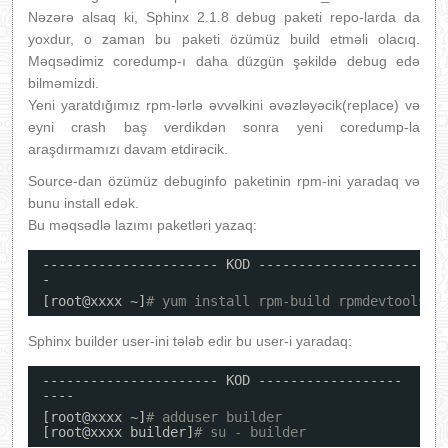
Nəzərə alsaq ki, Sphinx 2.1.8 debug paketi repo-larda da
yoxdur, o zaman bu paketi özümüz build etməli olacıq.
Məqsədimiz coredump-ı daha düzgün şəkildə debug edə
bilməmizdi.
Yeni yaratdığımız rpm-lərlə əvvəlkini əvəzləyəcik(replace) və
eyni crash baş verdikdən sonra yeni coredump-la
araşdırmamızı davam etdirəcik.
Source-dan özümüz debuginfo paketinin rpm-ini yaradaq və
bunu install edək.
Bu məqsədlə lazımı paketləri yazaq:
---------------------- KOD ---------------------
-
[root@xxxx ~]
# yum install rpm-build rpmdevtools
Sphinx builder user-ini tələb edir bu user-i yaradaq:
---------------------- KOD ------------------
----
[root@xxxx ~]
# adduser builder
[root@xxxx builder]
# su - builder