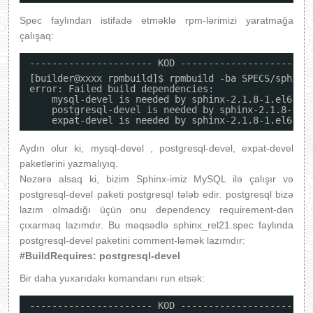
Spec faylından istifadə etməklə rpm-lərimizi yaratmağa
çalışaq:
---------------------- KOD ----------------------
[builder@xxxx rpmbuild]$ rpmbuild -ba SPECS
/sphinx
error: Failed build dependencies:
mysql-devel is needed by sphinx-2.1.8-1.el6.x8
postgresql-devel is needed by sphinx-2.1.8-1.e
expat-devel is needed by sphinx-2.1.8-1.el6.x8
Aydın olur ki, mysql-devel , postgresql-devel, expat-devel
paketlərini yazmalıyıq.
Nəzərə alsaq ki, bizim Sphinx-imiz MySQL ilə çalışır və
postgresql-devel paketi postgresql tələb edir. postgresql bizə
lazım olmadığı üçün onu dependency requirement-dən
çıxarmaq lazımdır. Bu məqsədlə sphinx_rel21.spec faylında
postgresql-devel paketini comment-ləmək lazımdır:
#BuildRequires: postgresql-devel
Bir daha yuxarıdakı komandanı run etsək:
---------------------- KOD ----------------------